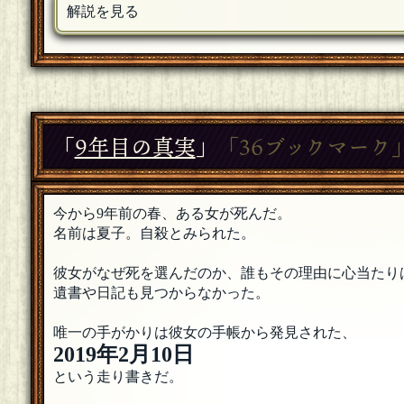
解説を見る
「
9年目の真実
」
「36ブックマーク
今から9年前の春、ある女が死んだ。
名前は夏子。自殺とみられた。
彼女がなぜ死を選んだのか、誰もその理由に心当たり
遺書や日記も見つからなかった。
唯一の手がかりは彼女の手帳から発見された、
2019年2月10日
という走り書きだ。