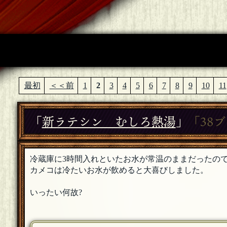
最初
＜＜前
1
2
3
4
5
6
7
8
9
10
11
「
新ラテシン むしろ熱湯
」
「38
冷蔵庫に3時間入れといたお水が常温のままだったの
カメコは冷たいお水が飲めると大喜びしました。
いったい何故?