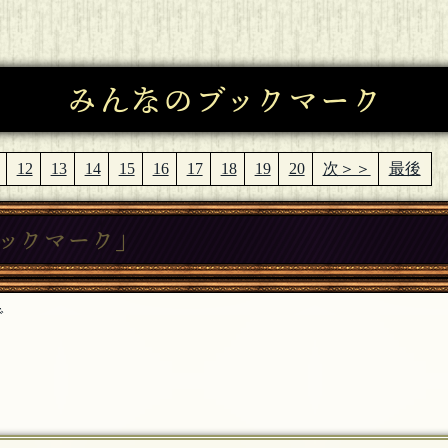
みんなのブックマーク
12
13
14
15
16
17
18
19
20
次＞＞
最後
ブックマーク」
で