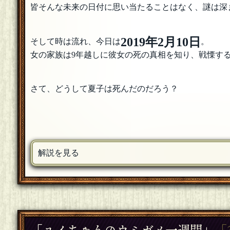
皆そんな未来の日付に思い当たることはなく、謎は深
2019年2月10日
そして時は流れ、今日は
。
女の家族は9年越しに彼女の死の真相を知り、戦慄す
さて、どうして夏子は死んだのだろう？
解説を見る
「
ユイちゃんのウミガメ一週間
」
「