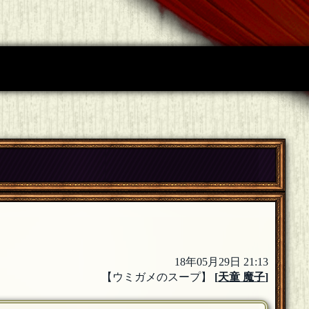
18年05月29日 21:13
【ウミガメのスープ】
[
天童 魔子
]