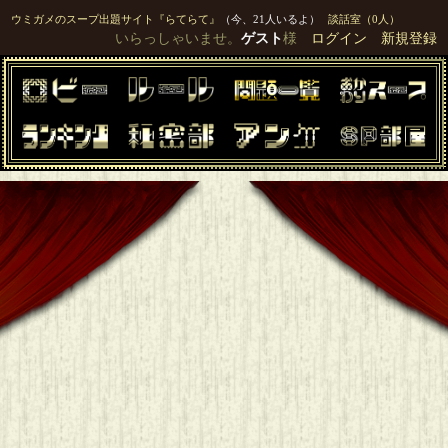
ウミガメのスープ出題サイト『らてらて』
（今、21人いるよ）
談話室（0人）
いらっしゃいませ。
ゲスト
様
ログイン
新規登録