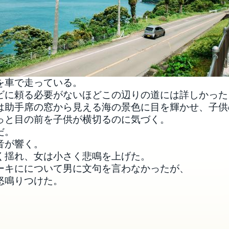
を車で走っている。
ビに頼る必要がないほどこの辺りの道には詳しかった
は助手席の窓から見える海の景色に目を輝かせ、子供
っと目の前を子供が横切るのに気づく。
だ。
音が響く。
く揺れ、女は小さく悲鳴を上げた。
ーキにについて男に文句を言わなかったが、
怒鳴りつけた。