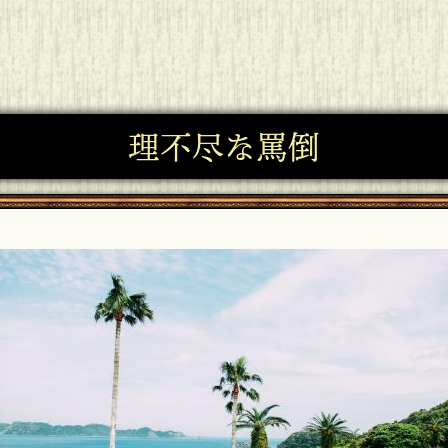
理不尽な罵倒