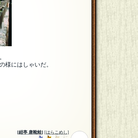
。
の様にはしゃいだ。
[
紺亭 唐靴蛙
]
[はらこめし]