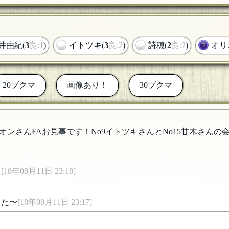
井由紀(
3
良:1
)
イトツキ(
3
良:2
)
詩穂(
2
良:2
)
オリ
20ブクマ
画像あり！
30ブクマ
ンさんFAお見事です！No9イトツキさんとNo15甘木さん
！
[18年08月11日 23:18]
した〜
[18年08月11日 23:17]