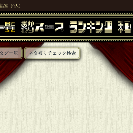
話室（0人）
タグ一覧
ネタ被りチェック検索