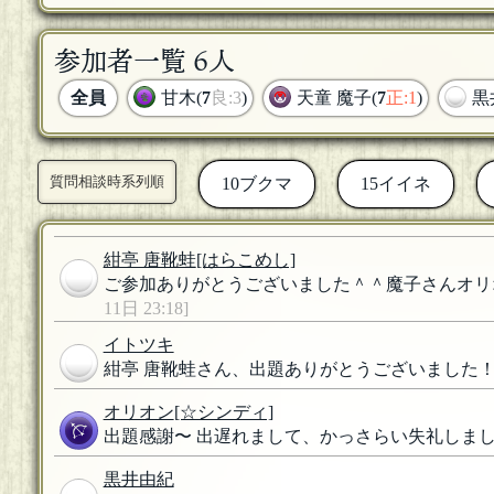
参加者一覧 6人
全員
甘木(
7
良:3
)
天童 魔子(
7
正:1
)
黒
質問相談時系列順
10ブクマ
15イイネ
紺亭 唐靴蛙
[はらこめし]
ご参加ありがとうございました＾＾魔子さんオリオ
11日 23:18]
イトツキ
紺亭 唐靴蛙さん、出題ありがとうございました
オリオン
[☆シンディ]
出題感謝〜 出遅れまして、かっさらい失礼しま
黒井由紀