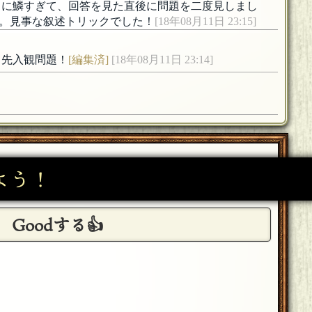
目に鱗すぎて、回答を見た直後に問題を二度見しまし
。見事な叙述トリックでした！
[18年08月11日 23:15]
ス先入観問題！
[編集済]
[18年08月11日 23:14]
よう！
Goodする👍