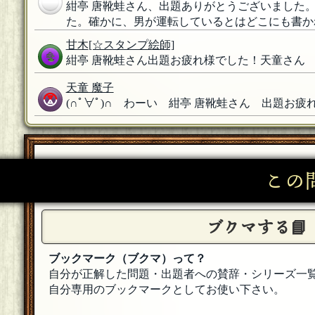
紺亭 唐靴蛙さん、出題ありがとうございました
た。確かに、男が運転しているとはどこにも書か
甘木
[☆スタンプ絵師]
紺亭 唐靴蛙さん出題お疲れ様でした！天童さん
天童 魔子
(∩ﾟ∀ﾟ)∩ わーい 紺亭 唐靴蛙さん 出題お疲れ様
甘木
[☆スタンプ絵師]
質問20、ちょい編集しましたー。
[18年08月11日 23
この
オリオン
[☆シンディ]
参加します。
[18年08月11日 23:12]
紺亭 唐靴蛙
[はらこめし]
ブクマする📘
歓迎いたします！
[18年08月11日 23:09]
ブックマーク（ブクマ）って？
イトツキ
自分が正解した問題・出題者への賛辞・シリーズ一
参加します。宜しくお願いしす
[18年08月11日 23:0
自分専用のブックマークとしてお使い下さい。
紺亭 唐靴蛙
[はらこめし]