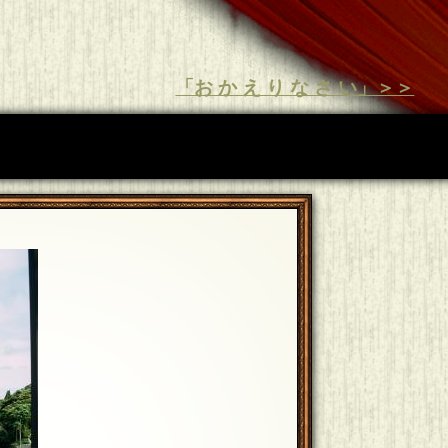
「お か え り な さ い」＞＞