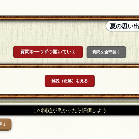
夏の思い
質問を一つずつ開いていく
質問を全部開く
解説（正解）を見る
この問題が良かったら評価しよう
得
2