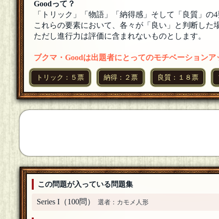
歓迎いたします！
[18年08月11日 23:05]
Goodって？
「トリック」「物語」「納得感」そして「良質」の4
甘木
[☆スタンプ絵師]
これらの要素において、各々が「良い」と判断した場
どもー！参加します！
[18年08月11日 23:05]
ただし進行力は評価に含まれないものとします。
天童 魔子
ブクマ・Goodは出題者にとってのモチベーション
参加します(ﾟдﾟ)ゞ
[18年08月11日 23:04]
トリック：５票
納得：２票
良質：１８票
黒井由紀
参加します。よろしくお願いいたします！
[18年0
この問題が入っている問題集
Series I（100問）
選者：カモメ人形