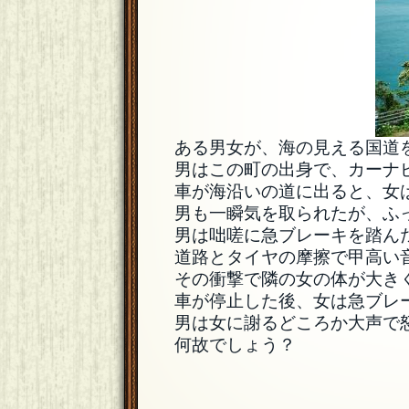
ある男女が、海の見える国道
男はこの町の出身で、カーナ
車が海沿いの道に出ると、女
男も一瞬気を取られたが、ふ
男は咄嗟に急ブレーキを踏ん
道路とタイヤの摩擦で甲高い
その衝撃で隣の女の体が大き
車が停止した後、女は急ブレ
男は女に謝るどころか大声で
何故でしょう？