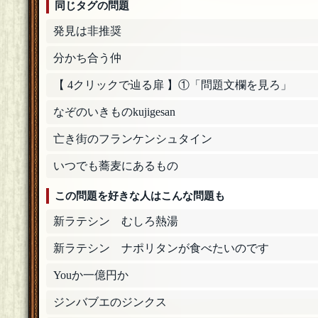
同じタグの問題
発見は非推奨
分かち合う仲
【 4クリックで辿る扉 】①「問題文欄を見ろ」
なぞのいきものkujigesan
亡き街のフランケンシュタイン
いつでも蕎麦にあるもの
この問題を好きな人はこんな問題も
新ラテシン むしろ熱湯
新ラテシン ナポリタンが食べたいのです
Youか一億円か
ジンバブエのジンクス