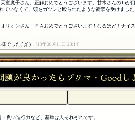
。天童魔子さん、正解おめでとうございます。甘木さんの15が
れていなくて、頭をガツンと殴られたような衝撃を受けました
 オリオンさん ＦＡおめでとうございます！なるほど！ナイ
でした(ﾟдﾟ)ゞ
[18年08月11日 23:14]
:12]
問題が良かったらブクマ・Goodし
覧・良い進行力など、基準は人それぞれです。
7]