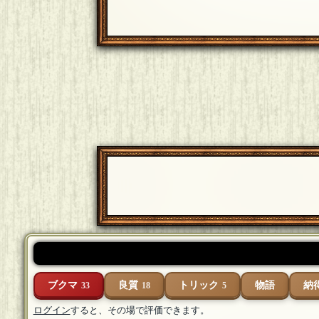
ブクマ
良質
トリック
物語
納
33
18
5
ログイン
すると、その場で評価できます。