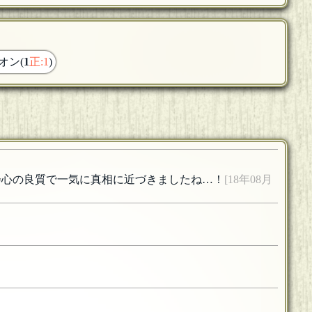
オン(
1
正:1
)
の会心の良質で一気に真相に近づきましたね…！
[18年08月