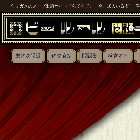
ウミガメのスープ出題サイト『らてらて』
（今、10人いるよ）
談
未解決問題
解決済み
問題集
検索する