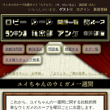
ウミガメのスープ出題サイト『らてらて』
（今、4人いるよ）
談話室（0人）
いらっしゃいませ。
ゲスト
様
ログイン
新規登録
未解決問題
解決済み
問題集
検索する
タグ一覧
ネタ被りチェック検索
＜＜「新ラテシン お手前」
「ようこそ…「男の世界」へ……」＞＞
ユイちゃんのウミガメ一週間
これから、ユイちゃんの一週間に関する比較的簡
単なウミガメのスープを曜日ごとに出題します。