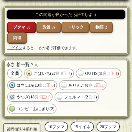
この問題が良かったら評価しよう
ブクマ
良質
トリック
物語
35
39
2
納得
ログイン
すると、その場で評価できます。
参加者一覧 7人
全員
こはいち(
27
良:9
正:4
)
OUTIS(
11
良:1
正:1
)
コウCHA(
13
良:3
正:3
)
ありんこ(
8
良:2
正:1
)
やつぎ(
18
良:6
正:1
)
フェルマー(
2
良:2
)
コンビニおにぎり(
2
)
10ブクマ
15イイネ
20ブクマ
質問相談時系列順