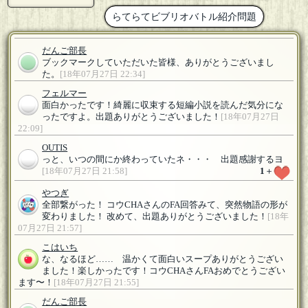
らてらてビブリオバトル紹介問題
だんご部長
ブックマークしていただいた皆様、ありがとうございまし
た。
[18年07月27日 22:34]
フェルマー
面白かったです！綺麗に収束する短編小説を読んだ気分にな
ったですよ。出題ありがとうございました！
[18年07月27日
22:09]
OUTIS
っと、いつの間にか終わっていたネ・・・ 出題感謝するヨ
[18年07月27日 21:58]
1
＋
やつぎ
全部繋がった！ コウCHAさんのFA回答みて、突然物語の形が
変わりました！ 改めて、出題ありがとうございました！
[18年
07月27日 21:57]
こはいち
な、なるほど…… 温かくて面白いスープありがとうござい
ました！楽しかったです！コウCHAさんFAおめでとうござい
ます〜！
[18年07月27日 21:55]
だんご部長