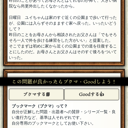
昨日のことがあってお母さんとはぐれるのが怖く、大きい病
だんご部長
院なら尚更外出したくなかったから。
ありんこさん、いらっしゃいませ。
[18年07月27日 20:41]
日曜日 ユイちゃんは家のすぐ近くの公園まで歩いて行った
ありんこ
が、公園には入らずそのまますぐ家へ戻った。いったいどう
参加します＾＾
[18年07月27日 20:38]
して？
昨日のことをお母さんから相談されたお父さんは「でもそろ
だんご部長
そろ一人で外を歩ける練習をした方がいい」と提案した。
コウCHAさん、いらっしゃいませ。
[18年07月27日 20:37]
そこでまずは初めに家から近くの公園までの道を往復するこ
とにしたのだ。お母さんとお父さんはそのすぐ後ろをついて
コウCHA
[５００回良質問]
参加します。
[18年07月27日 20:34]
いった。
だんご部長
OUTISさん、いらっしゃいませ。
[18年07月27日 20:29]
この問題が良かったらブクマ・Goodしよう！
OUTIS
参加させてもらうヨ
[18年07月27日 20:28]
ブクマする📘
Goodする👍
だんご部長
こはいちさん、いらっしゃいませ。
[18年07月27日 20:24]
ブックマーク（ブクマ）って？
自分が正解した問題・出題者への賛辞・シリーズ一覧・良
こはいち
い進行力など、基準は人それぞれです。
さんかしますさん
[18年07月27日 20:24]
自分専用のブックマークとしてお使い下さい。