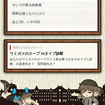
サンマの香る絆創膏
昭和は遠くなりにけり
あと5分、いや10分
管理人のほかのサイト
ウミガメのスープ 16タイプ診断
あなたがウミガメのスープでどう振る舞うかを16タイプに診
断。出題者向き？ 質問者向き？