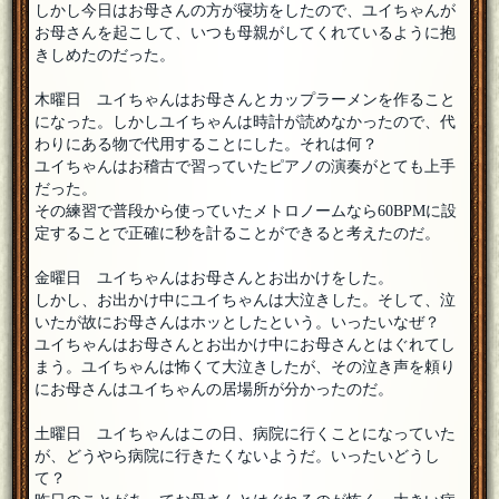
しかし今日はお母さんの方が寝坊をしたので、ユイちゃんが
出題ありがとうございました。とても面白かったです！
[18年
お母さんを起こして、いつも母親がしてくれているように抱
07月27日 21:31]
きしめたのだった。
だんご部長
コンビニおにぎりさん、いらっしゃいませ。
[18年07月27日
木曜日 ユイちゃんはお母さんとカップラーメンを作ること
21:22]
になった。しかしユイちゃんは時計が読めなかったので、代
コンビニおにぎり
[１０問出題]
わりにある物で代用することにした。それは何？
参加します！よろしくお願いします！
[18年07月27日 21:22]
ユイちゃんはお稽古で習っていたピアノの演奏がとても上手
だった。
やつぎ
その練習で普段から使っていたメトロノームなら60BPMに設
文章からにじみ出るユイちゃんの可愛らしさが凄いです。ほ
定することで正確に秒を計ることができると考えたのだ。
っこり。
[18年07月27日 21:03]
だんご部長
金曜日 ユイちゃんはお母さんとお出かけをした。
やつぎさん、いらっしゃいませ。
[18年07月27日 21:01]
しかし、お出かけ中にユイちゃんは大泣きした。そして、泣
いたが故にお母さんはホッとしたという。いったいなぜ？
やつぎ
ユイちゃんはお母さんとお出かけ中にお母さんとはぐれてし
こんばんは、参加させていただきます
[18年07月27日 20:57]
まう。ユイちゃんは怖くて大泣きしたが、その泣き声を頼り
にお母さんはユイちゃんの居場所が分かったのだ。
だんご部長
フェルマーさん、いらっしゃいませ。
[18年07月27日 20:42]
土曜日 ユイちゃんはこの日、病院に行くことになっていた
フェルマー
が、どうやら病院に行きたくないようだ。いったいどうし
参加しまｓ
[18年07月27日 20:42]
て？