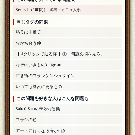
Series I（100問）
選者：カモメ人形
同じタグの問題
発見は非推奨
分かち合う仲
【 4クリックで辿る扉 】①「問題文欄を見ろ」
なぞのいきものkujigesan
亡き街のフランケンシュタイン
いつでも蕎麦にあるもの
この問題を好きな人はこんな問題も
Salted Samの奇妙な冒険
ブラシの色
デートに行くなら海か山か