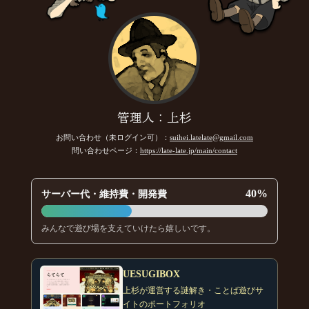
管理人：上杉
お問い合わせ（未ログイン可）：
suihei.latelate@gmail.com
問い合わせページ：
https://late-late.jp/main/contact
40%
サーバー代・維持費・開発費
みんなで遊び場を支えていけたら嬉しいです。
UESUGIBOX
上杉が運営する謎解き・ことば遊びサ
イトのポートフォリオ