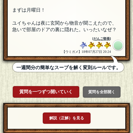
まずは月曜日！
ユイちゃんは夜に玄関から物音が聞こえたので、
急いで部屋のドアの裏に隠れた。いったいなぜ？
[
だんご部長
]
【ウミガメ】18年07月27日 20:24
一週間分の簡単なスープを解く変則ルールです。
質問を一つずつ開いていく
質問を全部開く
解説（正解）を見る