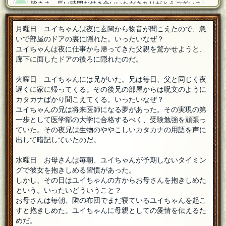
皆さま、長い時間お付き合いいただきありがとうございまし
た。コウCHA様、FAおめでとうございます。ウミガメ一週間
という試み、いかがだったでしょうか？ 良ければご意見ご感想お
月曜日 ユイちゃんは夜に玄関から物音が聞こえたので、急
願いいたします。
[18年07月27日 21:54]
いで部屋のドアの裏に隠れた。いったいなぜ？
コウCHA
[５００回良質問]
ユイちゃんは夜に仕事から帰ってきた父親を驚かせようと、
木曜日の「時計が読めない」と78でピンと来ました。医者を
廊下に面したドアの後ろに隠れたのだ。
目指している兄の頑張りが実を結ぶと良いですね。だんご部
長さん、出題お疲れさまでしたー。正解された皆さんもおめでとう
ございますー。
[編集済]
[18年07月27日 21:54]
火曜日 ユイちゃんには兄がいた。兄は毎日、父と同じく夜
遅くに家に帰ってくる。その後兄の部屋からは呪文のように
だんご部長
カタカナばかり聞こえてくる。いったいなぜ？
>>やつぎさん まだちょっとだけ続くんじゃよ……
[18年07月
ユイちゃんの兄は将来医師になる夢があった。その実現の第
27日 21:41]
一歩として医学部の大学に合格するべく、受験勉強を頑張っ
やつぎ
ていた。その夜兄は生物のややこしいカタカナの用語を声に
まだちょっとだけ続くんじゃ、だった！
[18年07月27日 21:36]
出して暗記していたのだ。
やつぎ
水曜日 お母さんは毎朝、ユイちゃんが予期しないタイミン
出題ありがとうございました！楽しく参加させていただいち
ゃいました！土曜朝のEテレは良番組多くて大人でも楽しいで
グで彼女を抱きしめる習慣があった。
すよ！(関東圏以外は編成違うかもですが)
[18年07月27日 21:35]
しかし、その日はユイちゃんの方からお母さんを抱きしめた
という。いったいどういうこと？
だんご部長
お母さんは毎朝、隣の布団でまだ寝ているユイちゃんを起こ
>>コンビニおにぎりさん フフフ……まだこの問題は終わっ
ていないのです……
[18年07月27日 21:32]
すと抱きしめた。ユイちゃんに母親としての愛情を伝えるた
めだ。
コンビニおにぎり
[１０問出題]