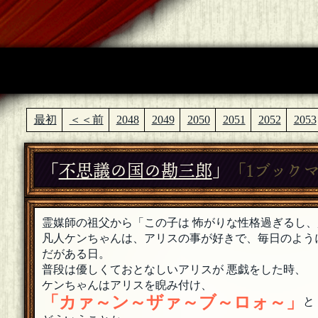
最初
＜＜前
2048
2049
2050
2051
2052
2053
「
不思議の国の勘三郎
」
「1ブック
霊媒師の祖父から「この子は 怖がりな性格過ぎるし
凡人ケンちゃんは、アリスの事が好きで、毎日のよう
だがある日。
普段は優しくておとなしいアリスが 悪戯をした時、
ケンちゃんはアリスを睨み付け、
「カァ～ン～ザァ～ブ～ロォ～」
と