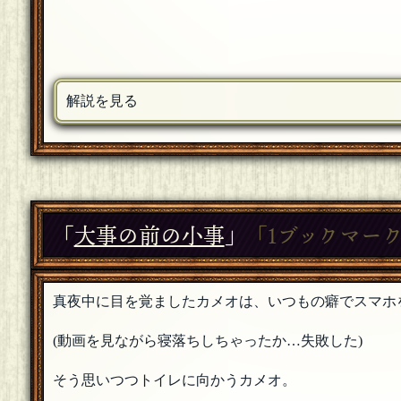
解説を見る
「
大事の前の小事
」
「1ブックマー
真夜中に目を覚ましたカメオは、いつもの癖でスマホ
(動画を見ながら寝落ちしちゃったか…失敗した)
そう思いつつトイレに向かうカメオ。