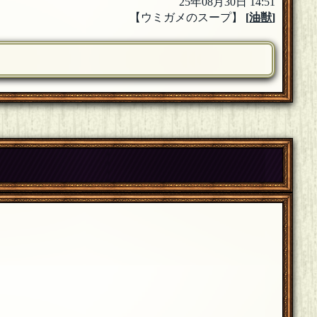
25年08月30日 14:51
【ウミガメのスープ】
[
油獣
]