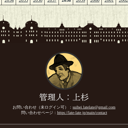
2054
2055
2056
2057
2058
2059
2060
2061
2062
管理人：上杉
お問い合わせ（未ログイン可）：
suihei.latelate@gmail.com
問い合わせページ：
https://late-late.jp/main/contact