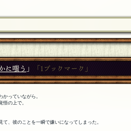
かに嗤う
」
「1ブックマーク」
わかっていながら。
覚悟の上で。
見て、彼のことを一瞬で嫌いになってしまった。