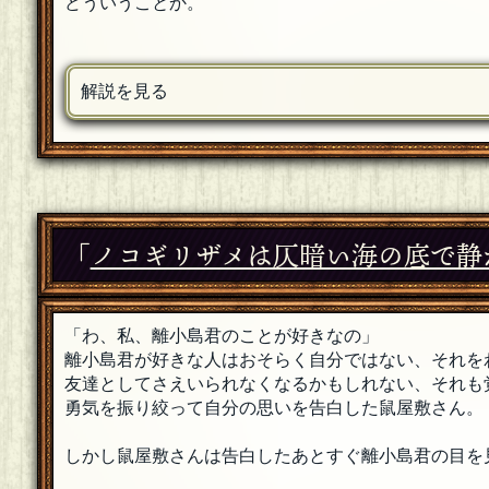
どういうことか。
解説を見る
「
ノコギリザメは仄暗い海の底で静
「わ、私、離小島君のことが好きなの」
離小島君が好きな人はおそらく自分ではない、それを
友達としてさえいられなくなるかもしれない、それも
勇気を振り絞って自分の思いを告白した鼠屋敷さん。
しかし鼠屋敷さんは告白したあとすぐ離小島君の目を