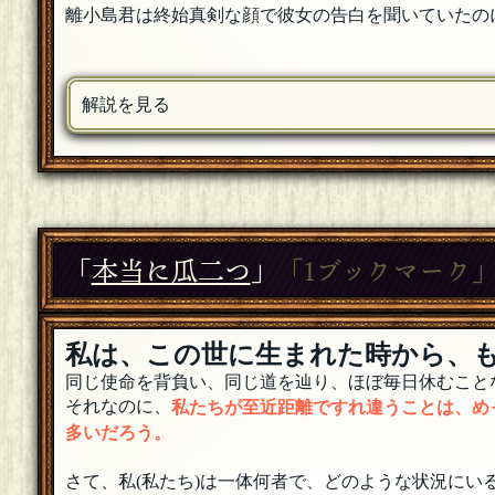
離小島君は終始真剣な顔で彼女の告白を聞いていたの
解説を見る
「
本当に瓜二つ
」
「1ブックマーク
私は、この世に生まれた時から、
同じ使命を背負い、同じ道を辿り、ほぼ毎日休むこと
それなのに、
私たちが至近距離ですれ違うことは、め
多いだろう。
さて、私(私たち)は一体何者で、どのような状況にい