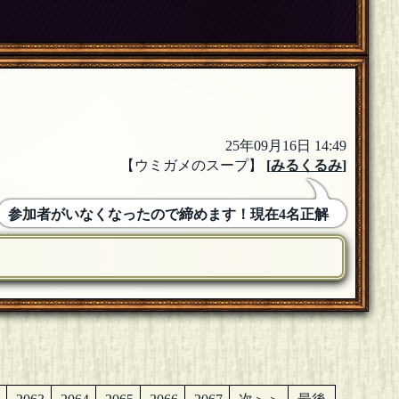
25年09月16日 14:49
【ウミガメのスープ】
[
みるくるみ
]
参加者がいなくなったので締めます！現在4名正解