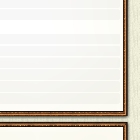
と
[編集済]
[19年06月16日 22:26]