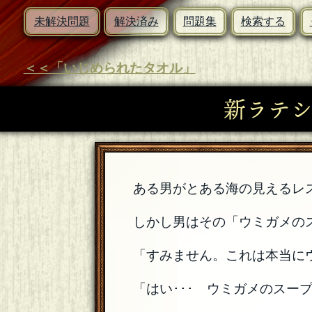
未解決問題
解決済み
問題集
検索する
＜＜「いじめられたタオル」
新ラテ
ある男がとある海の見えるレ
しかし男はその「ウミガメの
「すみません。これは本当に
「はい･･･ ウミガメのスー