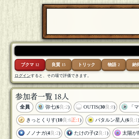
ブクマ
良質
トリック
物語
納
12
15
2
ログイン
すると、その場で評価できます。
参加者一覧 18人
全員
弥七(
6
良:2
)
OUTIS(
30
良:8
)
「マ
きっとくりす(
10
良:6
正:1
)
バタルン星人(
6
良:1
ノノナガ(
4
良:2
)
たけの子(
2
良:1
)
太陽が