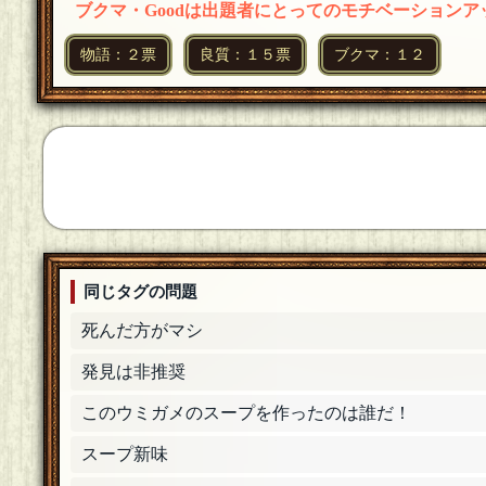
ったのです(ﾟдﾟ`))
[19年06月16日 22:46]
ブクマ・Goodは出題者にとってのモチベーション
のみくた
物語：２票
良質：１５票
ブクマ：１２
出題ありがとうございました！ウミガメのスープ
てます！
[19年06月16日 22:46]
バタルン星人
出題ありがとうございました！ お疲れ様です！ 
ラピ丸
出題ありがとうございました！これからもよろし
Hugo
きっとくりすさん、おだんごさん正解おめでとう
同じタグの問題
ます～！
[19年06月16日 22:44]
死んだ方がマシ
弥七
とっても楽しかったです！出題ありがとうございま
発見は非推奨
「マクガフィン」
[☆☆編集長]
このウミガメのスープを作ったのは誰だ！
出題ありがとうございました！BSの楽しさもさる
スープ新味
Hugo