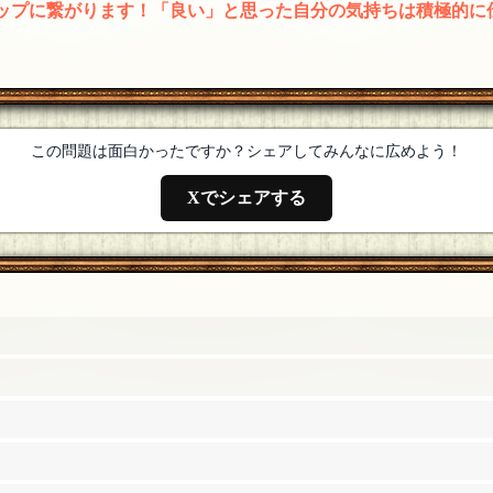
アップに繋がります！「良い」と思った自分の気持ちは積極的に
の裏に宇宙という要素が巧みに隠されていて驚きました！そし
600問目も待ってます
[19年06月16日 22:46]
この問題は面白かったですか？シェアしてみんなに広めよう！
Xでシェアする
くですー
[19年06月16日 22:45]
ございます。天童魔子さん出題ありがとうございました！そし
した！^ ^これからも応援していますよ〜！＞＜
[19年06月16日
ことながら、問題自体も魅力的だったのです！これからもよろし