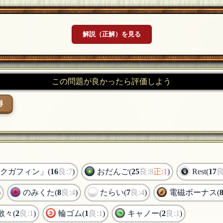
解説（正解）を見る
この問題が良かったら評価しよう
得
クガフィン」(
16
良:7
)
おだんご(
25
良:8
正:1
)
Rest(
17
良
)
のみくた(
8
良:4
)
たらい(
7
良:4
)
電磁ボーナス(
散々(
2
良:1
)
輪ゴム(
1
良:1
)
キャノー(
2
良:1
)