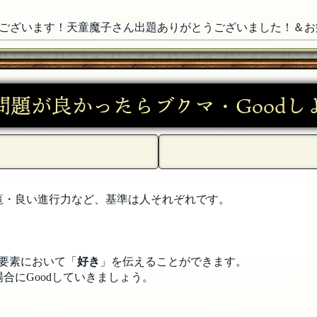
ございます！天童魔子さん出題ありがとうございました！＆お
ました！これからも陰ながら応援しています！
[19年06月16日 22
問題が良かったらブクマ・Goodし
もらいました！
[19年06月16日 22:47]
れさまでした。楽しかったです。これからも応援しています。
[
覧・良い進行力など、基準は人それぞれです。
。おだんごさんがあちこちで食べられてておもしろかったです
キ捌いていかれる様子もすごかったです！
[19年06月16日 22:46]
要素において「
好き
」を伝えることができます。
合にGoodしていきましょう。
Aおめでとうございます 皆様ご参加ありがとうございました(ﾟд
問を遡ぼっていたらえらい目に遭ったのです。なぜか途中に百