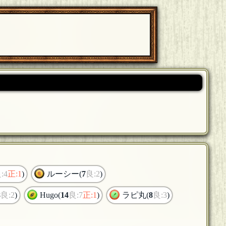
:4
正:1
)
ルーシー(
7
良:2
)
8
良:2
)
Hugo(
14
良:7
正:1
)
ラピ丸(
8
良:3
)