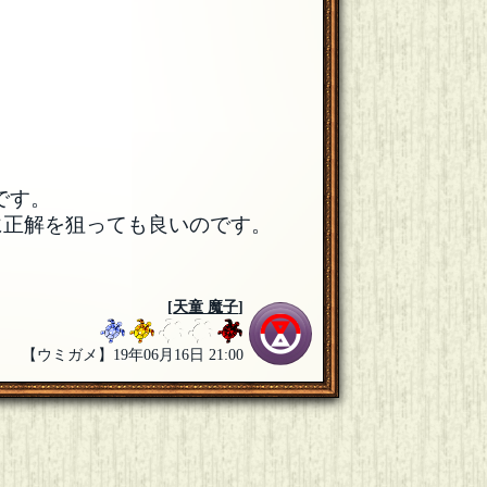
です。
に正解を狙っても良いのです。
[
天童 魔子
]
【ウミガメ】19年06月16日 21:00