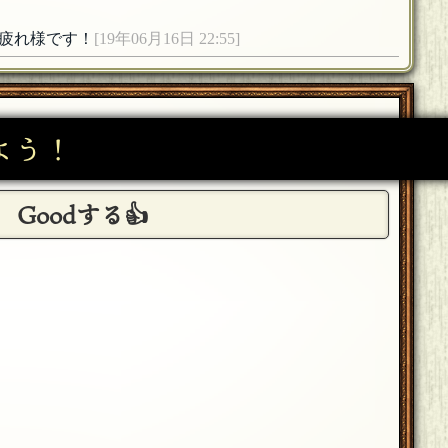
疲れ様です！
[19年06月16日 22:55]
:49]
よう！
Goodする👍
19年06月16日 22:46]
。
[19年06月16日 22:46]
ﾟ)ゞ 忘れなければ600問後のBSでお会いしましょう
物語があってこれで終わりかと思ったらまだまだ全然あ