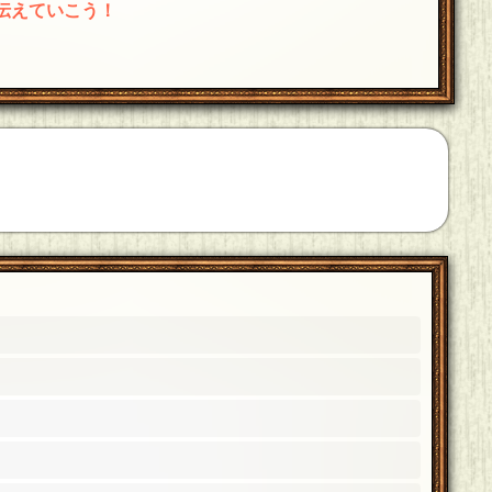
伝えていこう！
てBSお疲れ様でした！これからもスープを楽しみにし
てBSお疲れさまでした、これからもよろしくお願いし
 22:43]
くお願いします^ ^
[19年06月16日 22:43]