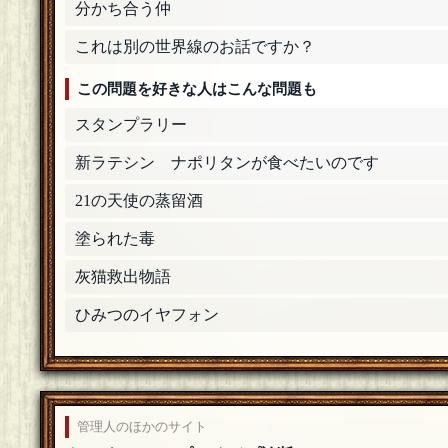
来世は人間に生まれ、、、いや意味ないか
[19年0
分かち合う仲
おだんご
これは別の世界線のお話ですか？
あっ・・・ちょっ・・・やめ・・・
[19年06月16日 
この問題を好きな人はこんな問題も
天童 魔子
スタンプラリー
(ﾟдﾟ)ゞヒョイ
[19年06月16日 22:33]
新ラテシン ナポリタンが食べたいのです
おだんご
余った私と串はゴミ箱にポイされてしまったので
21の天使の蒸留酒
たけの子
塗られた毒
ログをさかのぼってたらおだんごさんが…ｗ南無
灰猫救出物語
電磁ボーナス
[令和]
そっかー団子に指はないよねうん気のせいだね 
ひみつのイヤフォン
おだんご
ナイス水平思考ですw 納得感抜群！
[19年06月16日 
ラピ丸
管理人のほかのサイト
文字通り「ゆびをくわえて」……ゴクリ
[19年06月