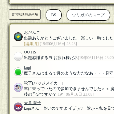
質問相談時系列順
BS
ウミガメのスープ
おだんご
出題ありがとうございました！楽しい一時でした
[編集済]
[19年06月16日 23:23]
OUTIS
出題感謝するヨ お疲れ様だネ
[19年06月16日 23:20
kopi
魔子さんはまるで月のような方だなあ・・・見守
靴下
[バッジメイカー]
車に乗っていたので参加できませんでした＞＜ 魔
後の予定ですか？
[19年06月16日 23:08]
天童 魔子
kopiさん 良いのですよ~(ﾟдﾟ)ﾉｼ 陰から