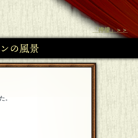
「檸檬」＞＞
ンの風景
た。