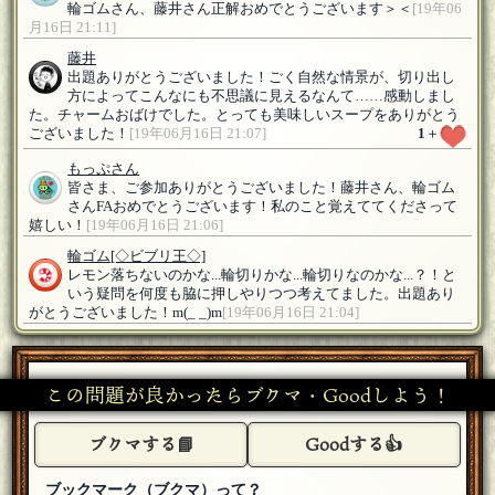
輪ゴムさん、藤井さん正解おめでとうございます＞＜
[19年06
月16日 21:11]
藤井
出題ありがとうございました！ごく自然な情景が、切り出し
方によってこんなにも不思議に見えるなんて……感動しまし
た。チャームおばけでした。とっても美味しいスープをありがとう
ございました！
[19年06月16日 21:07]
1
＋
もっぷさん
皆さま、ご参加ありがとうございました！藤井さん、輪ゴム
さんFAおめでとうございます！私のこと覚えててくださって
嬉しい！
[19年06月16日 21:06]
輪ゴム
[◇ビブリ王◇]
レモン落ちないのかな...輪切りかな...輪切りなのかな...？！と
いう疑問を何度も脇に押しやりつつ考えてました。出題あり
がとうございました！m(_ _)m
[19年06月16日 21:04]
甘木
[☆スタンプ絵師]
輪ゴムさん 藤井さん FAおめでとうございます！もっぷさ
んさん出題お疲れ様でした！おおー、問題文を見直すとたし
この問題が良かったらブクマ・Goodしよう！
かに！抜群のチャームでした！
[19年06月16日 21:04]
「マクガフィン」
[☆☆編集長]
ブクマする📘
Goodする👍
出題ありがとうございました！なるほどです〜もし下敷きに
してしまったら本が大惨事ですね^ ^
[19年06月16日 21:04]
ブックマーク（ブクマ）って？