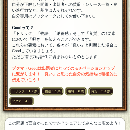
きっとくりす
自分が正解した問題・出題者への賛辞・シリーズ一覧・良
出題ありがとうございました！なるほど、買った後だったの
い進行力など、基準は人それぞれです。
ですねー。
[19年06月16日 21:03]
自分専用のブックマークとしてお使い下さい。
輪ゴム
[◇ビブリ王◇]
（＞人が多い もっぷさんだー、と思って馳せ参じました！
Goodって？
('ω')）
[19年06月16日 20:55]
「トリック」「物語」「納得感」そして「良質」の4要素
もっぷさん
において「
好き
」を伝えることができます。
弥七さん、Restさん、ようこそです！
[19年06月16日 20:50]
これらの要素において、各々が「良い」と判断した場合に
Goodしていきましょう。
Rest
ただし進行力は評価に含まれないものとします。
うわぁ！もっぷさんだ！はじめまして！参加します！
[19年06
月16日 20:48]
ブクマ・Goodは出題者にとってのモチベーションアップ
弥七
に繋がります！「良い」と思った自分の気持ちは積極的に
参加します！^ ^
[19年06月16日 20:48]
伝えていこう！
もっぷさん
トリック：１２票
物語：１票
納得：６票
良質：５４票
びーんずさん、すなふきんさん、ようこそです！
[19年06月16
日 20:46]
ブクマ：４０
すなふきん
参加します
[19年06月16日 20:45]
甘木
[☆スタンプ絵師]
この問題は面白かったですか？シェアしてみんなに広めよう！
名作ですぜ(/・ω・)/
[19年06月16日 20:45]