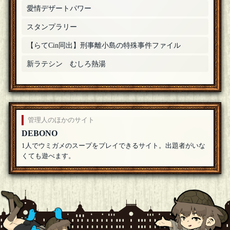
愛情デザートパワー
もっぷさん
わー！憧れの甘木さん！ようこそです！
[19年06月16日 20:36]
スタンプラリー
輪ゴム
[◇ビブリ王◇]
【らてCin同出】刑事離小島の特殊事件ファイル
参加します
[19年06月16日 20:35]
新ラテシン むしろ熱湯
きっとくりす
間違えましたー。
[編集済]
[19年06月16日 20:35]
甘木
[☆スタンプ絵師]
どもー！参加します！
[19年06月16日 20:34]
管理人のほかのサイト
もっぷさん
DEBONO
たらいさん、ようこそです！
[19年06月16日 20:34]
1人でウミガメのスープをプレイできるサイト。出題者がいな
くても遊べます。
たらい
参加します
[19年06月16日 20:34]
もっぷさん
きっとくりすさん、ようこそです！
[19年06月16日 20:32]
きっとくりす
参加します。
[19年06月16日 20:32]