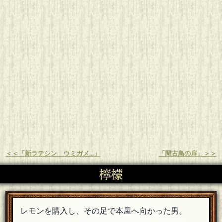
＜＜「新ラテシン ウミガメ...」
「閑古鳥の扉」＞＞
檸檬
レモンを購入し、その足で本屋へ向かった男。