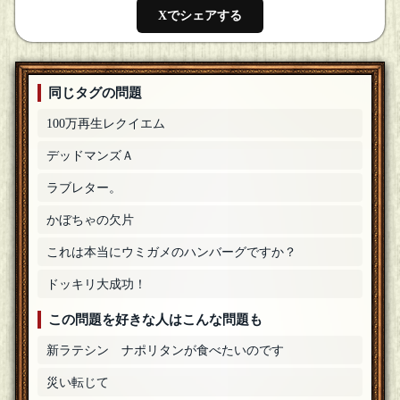
Xでシェアする
もっぷさん
パンツマンは恥ずかしすぎるので忘れてください…笑
[19年06
月16日 20:44]
びーんず
同じタグの問題
参加します
[19年06月16日 20:44]
100万再生レクイエム
もっぷさん
「マクガフィン」さん、藤井さん、ようこそです！！人がい
デッドマンズＡ
なさそうな時間を狙ったのですが、結構いらっしゃる…笑
[19
年06月16日 20:41]
ラブレター。
甘木
[☆スタンプ絵師]
わお、そう言われるとお恥ずかしい(/ω＼)伝説の「伝説のパン
かぼちゃの欠片
ツマン」を出題なさったもっぷさんさんほどの方に！（だい
ぶ前にgood済み!）
[19年06月16日 20:39]
これは本当にウミガメのハンバーグですか？
藤井
ドッキリ大成功！
もっぷさんだ！！！さんかしますゅ
[19年06月16日 20:39]
この問題を好きな人はこんな問題も
「マクガフィン」
[☆☆編集長]
参加します！
[19年06月16日 20:37]
新ラテシン ナポリタンが食べたいのです
もっぷさん
災い転じて
輪ゴムさん、ようこそです！
[19年06月16日 20:37]