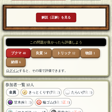
解説（正解）を見る
この問題が良かったら評価しよう
ブクマ
良質
トリック
物語
40
54
12
1
納得
6
ログイン
すると、その場で評価できます。
参加者一覧 10人
全員
きっとくりす(
7
良:2
)
たらい(
7
良:1
)
甘木(
6
良:2
)
輪ゴム(
5
良:3
正:1
)