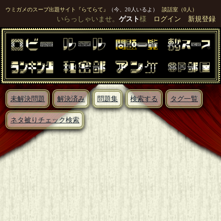
ウミガメのスープ出題サイト『らてらて』
（今、20人いるよ）
談話室（0人）
いらっしゃいませ。
ゲスト
様
ログイン
新規登録
未解決問題
解決済み
問題集
検索する
タグ一覧
ネタ被りチェック検索