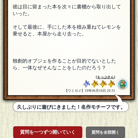
彼は目に留まった本を次々に書棚から取り出して
いった。
そして最後に、手にした本を積み重ねてレモンを
乗せると、本屋から走り去った。
独創的オブジェを作ることが目的でないとした
ら、一体なぜそんなことをしたのだろう？
[
もっぷさん
]
【ウミガメ】19年06月16日 20:31
久しぶりに遊びにきました！名作モチーフです。
質問を一つずつ開いていく
質問を全部開く