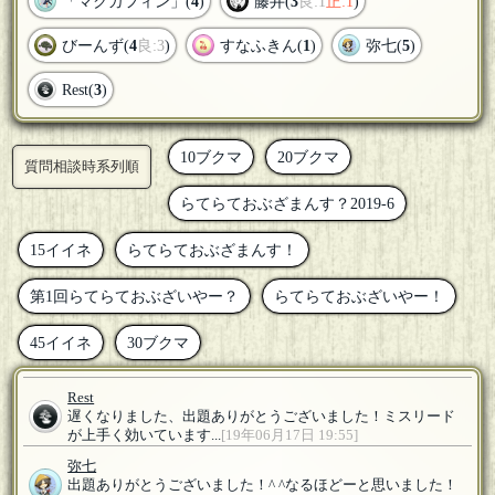
「マクガフィン」(
4
)
藤井(
3
良:1
正:1
)
びーんず(
4
良:3
)
すなふきん(
1
)
弥七(
5
)
Rest(
3
)
10ブクマ
20ブクマ
質問相談時系列順
らてらておぶざまんす？2019-6
15イイネ
らてらておぶざまんす！
第1回らてらておぶざいやー？
らてらておぶざいやー！
45イイネ
30ブクマ
Rest
遅くなりました、出題ありがとうございました！ミスリード
が上手く効いています...
[19年06月17日 19:55]
弥七
出題ありがとうございました！^ ^なるほどーと思いました！