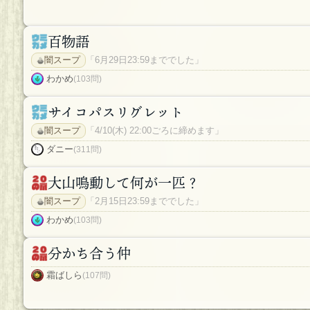
百物語
闇スープ
「6月29日23:59まででした」
わかめ
(103問)
サイコパスリグレット
闇スープ
「4/10(木) 22:00ごろに締めます」
ダニー
(311問)
大山鳴動して何が一匹？
闇スープ
「2月15日23:59まででした」
わかめ
(103問)
分かち合う仲
霜ばしら
(107問)