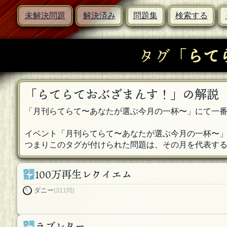
未解決問題
解決済み
問題集
検索する
タグ「
らて
「らてらておぶざまんす！」の解説
「月刊らてらて〜あなたが選ぶ今月の一杯〜」にて一
イベント「月刊らてらて〜あなたが選ぶ今月の一杯〜
つまりこのタグが付けられた問題は、その月を代表す
100万再生レクイエム
ダニー
(311問)
ラブレター。