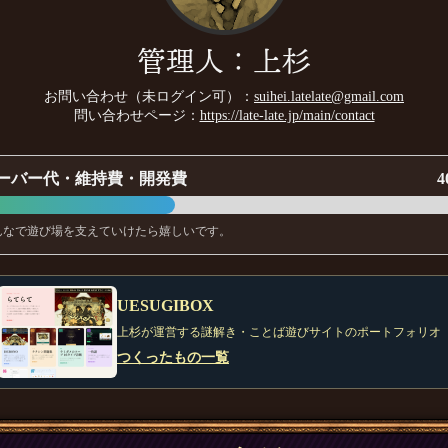
管理人：上杉
お問い合わせ（未ログイン可）：
suihei.latelate@gmail.com
問い合わせページ：
https://late-late.jp/main/contact
ーバー代・維持費・開発費
4
んなで遊び場を支えていけたら嬉しいです。
UESUGIBOX
上杉が運営する謎解き・ことば遊びサイトのポートフォリオ
つくったもの一覧