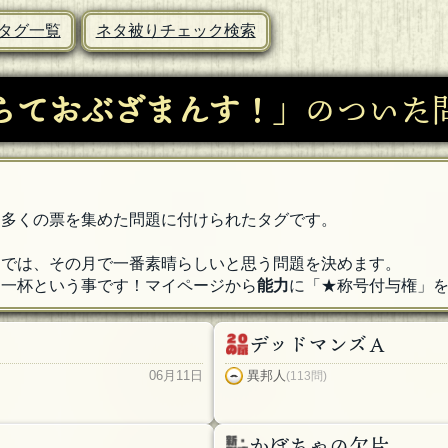
タグ一覧
ネタ被りチェック検索
らておぶざまんす！
」のついた問
番多くの票を集めた問題に付けられたタグです。
」では、その月で一番素晴らしいと思う問題を決めます。
る一杯という事です！マイページから
能力
に「★称号付与権」
デッドマンズＡ
06月11日
異邦人
(113問)
かぼちゃの欠片