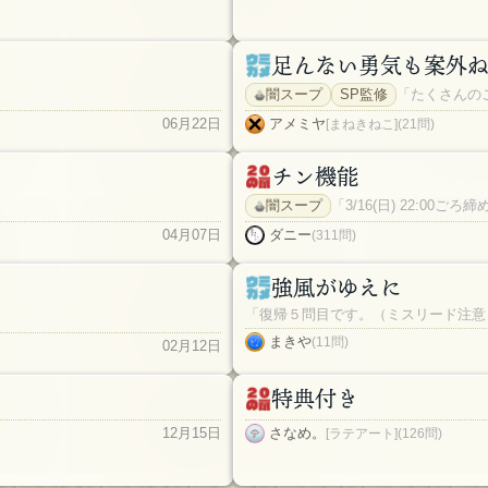
足んない勇気も案外
闇スープ
SP監修
「たくさんの
06月22日
アメミヤ
[まねきねこ](21問)
チン機能
闇スープ
「3/16(日) 22:0
04月07日
ダニー
(311問)
強風がゆえに
「復帰５問目です。（ミスリード注意
まきや
(11問)
02月12日
特典付き
12月15日
さなめ。
[ラテアート](126問)