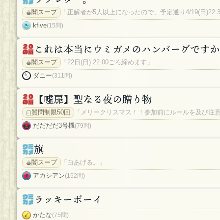
闇スープ
「正解者が5人以上になったので、予定通り4/19(日)22
kfive
(15問)
これは本当にウミガメのハンバーグですか
闇スープ
「22日(日) 22:00ごろ締めます」
ダニー
(311問)
【嘘扉】聖なる夜の贈り物
質問制限50回
「メリークリスマス！！参加前にルールを及び注
だだだだ3号機
(79問)
旗
闇スープ
「白あげる。」
アカシアン
(152問)
ラッキーボーイ
かたな
(75問)