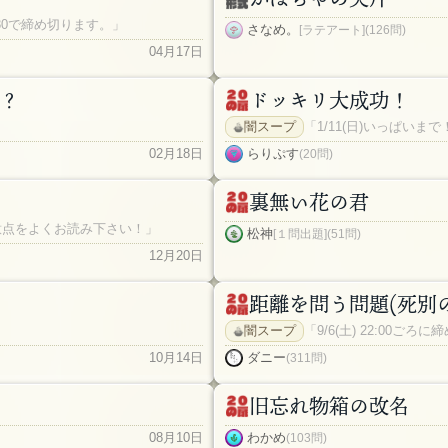
:30で締め切ります。」
さなめ。
[ラテアート](126問)
04月17日
？
ドッキリ大成功！
闇スープ
「1/11(日)いっぱい
02月18日
らりぷす
(20問)
裏無い花の君
意点をよくお読み下さい！」
松神
[１問出題](51問)
12月20日
距離を問う問題(死別
闇スープ
「9/6(土) 22:00ごろ
10月14日
ダニー
(311問)
旧忘れ物箱の改名
08月10日
わかめ
(103問)