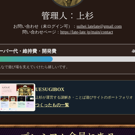
管理人：上杉
お問い合わせ（未ログイン可）：
suihei.latelate@gmail.com
問い合わせページ：
https://late-late.jp/main/contact
ーバー代・維持費・開発費
4
んなで遊び場を支えていけたら嬉しいです。
UESUGIBOX
上杉が運営する謎解き・ことば遊びサイトのポートフォリオ
つくったもの一覧