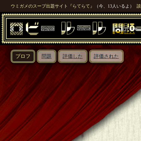
ウミガメのスープ出題サイト『らてらて』
（今、13人いるよ）
談
プロフ
問題
評価した
評価された