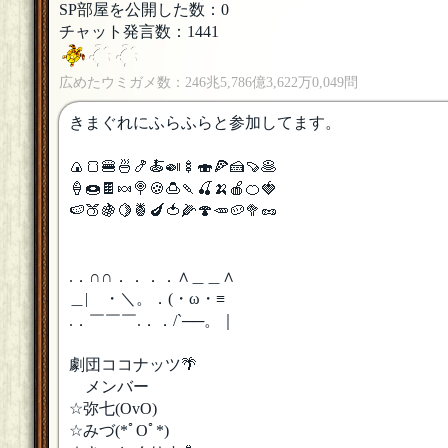
SP部屋を公開した数：0
チャット発言数：1441
広めたウミガメ数：246兆5,786億3,622万0,049問
きまぐれにふらふらと参加してます。
🍙🍞🍔🍜🍤🍝🍛🍢🍣🍕🍰🍠🥞
🍦🍩🍫🍬🍭🍪🍮🍡🍒🍌🍎🍊🍓
🍉🍑🍇🍋🍍🍆🍅🌽🍄🥕🥔🥦🥜
.．∩∩．．．．∧＿＿∧
＿| ・＼。．(・ω・≡
.．￣￣￣.．．/`──。｜
劇団ココナッツ🌴
メンバー
☆弥七(OvO)
☆みづ(*ﾟOﾟ*)