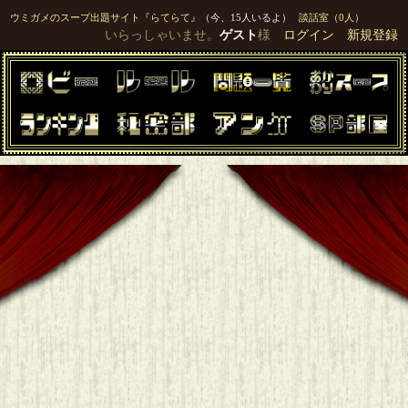
ウミガメのスープ出題サイト『らてらて』
（今、15人いるよ）
談話室（0人）
いらっしゃいませ。
ゲスト
様
ログイン
新規登録