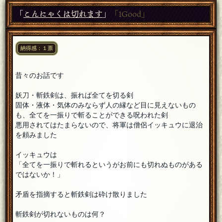
「
こんにゃくは切れます
」
「1Good」
納得感：１票
昔々のお話です
妖刀・斬鉄剣は、振れば全てを切る剣
固体・液体・気体のみならず人の縁など目に見えないもの
も、全てを一振りで斬ることができる呪われた剣
悪用されてはたまらないので、将軍は僧侶イッキュウに退治
を頼みました
イッキュウは
「全てを一振りで斬れるというがお前にも切れぬものがある
ではないか！」
矛盾を指摘すると斬鉄剣は砕け散りました
斬鉄剣が切れないものは何？