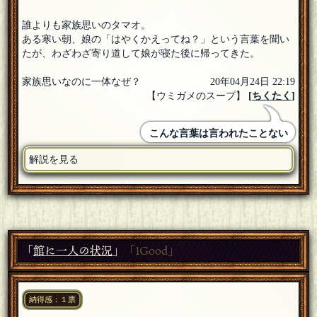
誰よりも家族思いのタマオ。
ある寒い朝、娘の「はやくかえってね？」という言葉を聞い
たが、わざわざ寄り道して娘が寝た後に帰ってきた。
家族思いなのに一体なぜ？
20年04月24日 22:19
【ウミガメのスープ】
[
ちくたく
]
こんな言葉は言われたことない
解説を見る
「
館に一人の状況
」
「1Good」
納得感：１票