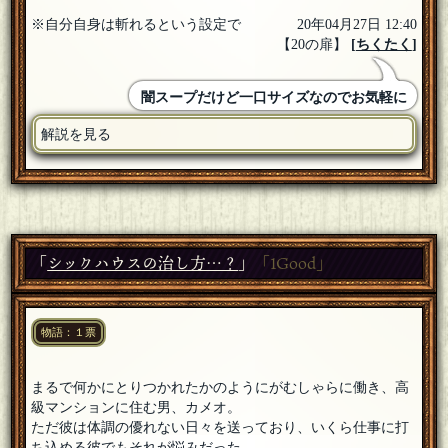
※自分自身は斬れるという設定で
20年04月27日 12:40
【20の扉】
[
ちくたく
]
闇スープだけど一口サイズなのでお気軽に
解説を見る
「
シックハウスの治し方…？
」
「1Good」
物語：１票
まるで何かにとりつかれたかのようにがむしゃらに働き、高
級マンションに住む男、カメオ。
ただ彼は体調の優れない日々を送っており、いくら仕事に打
ち込める彼でもそれが悩みだった。