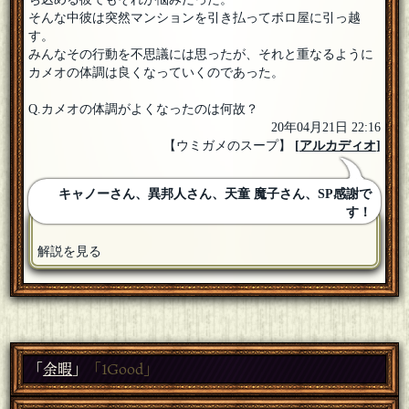
そんな中彼は突然マンションを引き払ってボロ屋に引っ越
す。
みんなその行動を不思議には思ったが、それと重なるように
カメオの体調は良くなっていくのであった。
Q.カメオの体調がよくなったのは何故？
20年04月21日 22:16
【ウミガメのスープ】
[
アルカディオ
]
キャノーさん、異邦人さん、天童 魔子さん、SP感謝で
す！
解説を見る
「
余暇
」
「1Good」