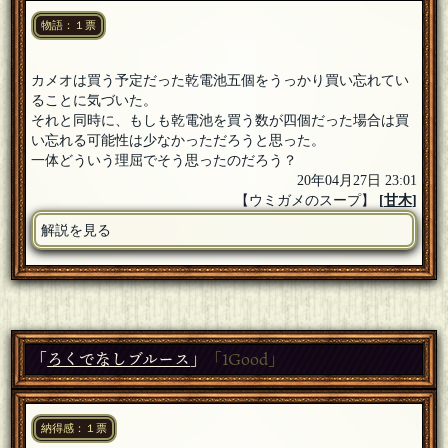
物語：１票
カメオは買う予定だった乾電池五個をうっかり買い忘れてい
ることに気づいた。
それと同時に、もしも乾電池を買う数が四個だった場合は買
い忘れる可能性は少なかっただろうと思った。
一体どういう理屈でそう思ったのだろう？
20年04月27日 23:01
【ウミガメのスープ】
[
甘木
]
解説を見る
「
ろくでなしブルース
」
「1Good」
納得感：１票