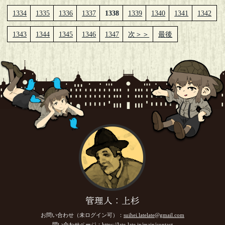
1334
1335
1336
1337
1338
1339
1340
1341
1342
1343
1344
1345
1346
1347
次＞＞
最後
管理人：上杉
お問い合わせ（未ログイン可）：
suihei.latelate@gmail.com
問い合わせページ：
https://late-late.jp/main/contact