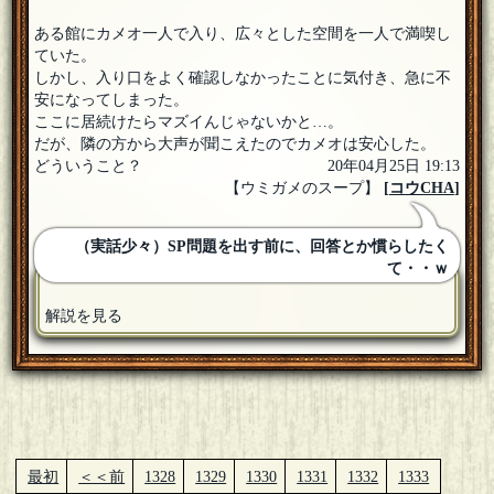
ある館にカメオ一人で入り、広々とした空間を一人で満喫し
ていた。
しかし、入り口をよく確認しなかったことに気付き、急に不
安になってしまった。
ここに居続けたらマズイんじゃないかと…。
だが、隣の方から大声が聞こえたのでカメオは安心した。
どういうこと？
20年04月25日 19:13
【ウミガメのスープ】
[
コウCHA
]
（実話少々）SP問題を出す前に、回答とか慣らしたく
て・・ｗ
解説を見る
最初
＜＜前
1328
1329
1330
1331
1332
1333