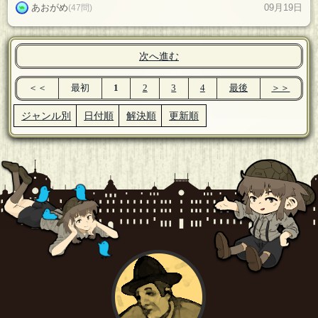
あおがめ
09月19日
(47問)
次へ進む
＜＜
最初
1
2
3
4
最後
＞＞
ジャンル別
日付順
解決順
更新順