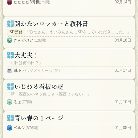
だだだだ3号機
02月14日
(79問)
開かないロッカーと教科書
SP監修
「弥七さん、えいみんさんにSPをしていただきました。」
ぎんがけい
04月18日
(128問)
大丈夫！
「明日は何の日？」
靴下
01月17日
[バッジメイカー](64問)
いじわる看板の謎
「新・深夜の小ネタ集１９（深夜じゃない）」
るょ
01月10日
(77問)
青い春の１ページ
ベルン
01月08日
(876問)