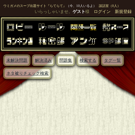
ウミガメのスープ出題サイト『らてらて』
（今、10人いるよ）
談話室（0人）
いらっしゃいませ。
ゲスト
様
ログイン
新規登録
未解決問題
解決済み
問題集
検索する
タグ一覧
ネタ被りチェック検索