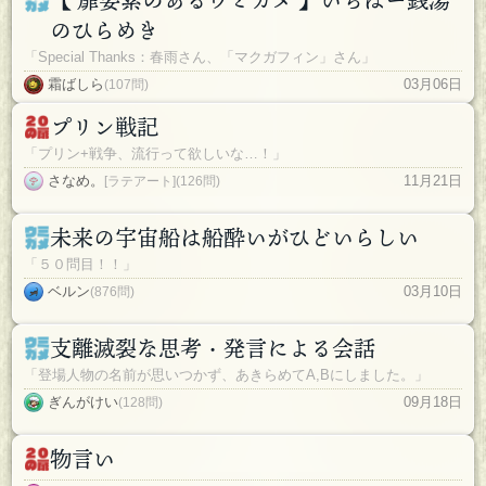
【 扉要素のあるウミガメ 】いちぱー銭湯
のひらめき
「Special Thanks：春雨さん、「マクガフィン」さん」
霜ばしら
03月06日
(107問)
プリン戦記
「プリン+戦争、流行って欲しいな…！」
さなめ。
11月21日
[ラテアート](126問)
未来の宇宙船は船酔いがひどいらしい
「５０問目！！」
ベルン
03月10日
(876問)
支離滅裂な思考・発言による会話
「登場人物の名前が思いつかず、あきらめてA,Bにしました。」
ぎんがけい
09月18日
(128問)
物言い