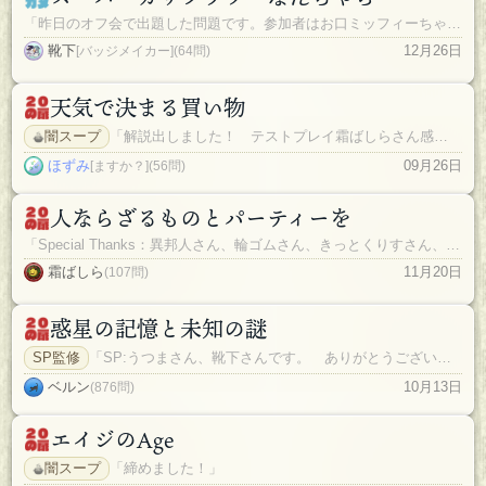
「昨日のオフ会で出題した問題です。参加者はお口ミッフィーちゃんでよろ！」
靴下
12月26日
[バッジメイカー](64問)
天気で決まる買い物
闇スープ
「解説出しました！ テストプレイ霜ばしらさん感謝！」
ほずみ
09月26日
[ますか？](56問)
人ならざるものとパーティーを
「Special Thanks：異邦人さん、輪ゴムさん、きっとくりすさん、ほずみさん、るょさん」
霜ばしら
11月20日
(107問)
惑星の記憶と未知の謎
SP監修
「SP:うつまさん、靴下さんです。 ありがとうございました！！」
ベルン
10月13日
(876問)
エイジのAge
闇スープ
「締めました！」