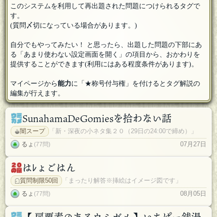
このシステムを利用して再出題された問題につけられるタグで
す。
(質問〆切になっている場合があります。)
自分でもやってみたい！ と思ったら、出題した問題の下部にあ
る「あまり使わない設定画面を開く」の項目から、おかわりを
提供することができます(利用にはある程度条件があります)。
マイページから
能力
に「★称号付与権」を付けるとタグ解説の
編集が行えます。
SunahamaDeGomiesを拾わない話
闇スープ
「新・深夜の小ネタ集２０（29日の24:00で締め）」
るょ
07月27日
(77問)
はﾚょごはん
質問制限50回
「まったり解答※挿絵はイメージ図です」
るょ
08月05日
(77問)