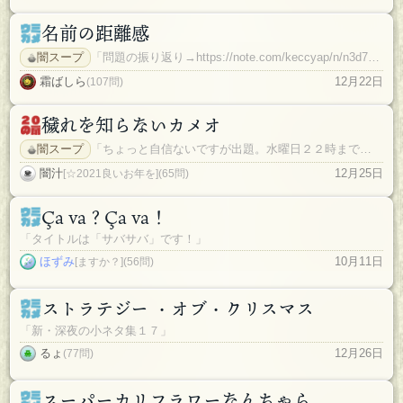
名前の距離感
闇スープ
「問題の振り返り→https://note.com/keccyap/n/n3d7e899464d9」
霜ばしら
12月22日
(107問)
穢れを知らないカメオ
闇スープ
「ちょっと自信ないですが出題。水曜日２２時まで。正解者4名様。皆さんありがとう御座いました。」
闇汁
12月25日
[☆2021良いお年を](65問)
Ça va？Ça va！
「タイトルは「サバサバ」です！」
ほずみ
10月11日
[ますか？](56問)
ストラテジー ・オブ・クリスマス
「新・深夜の小ネタ集１７」
るょ
12月26日
(77問)
スーパーカリフラワーなんちゃら