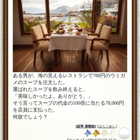
ある男が、海の見えるレストランで780円のウミガ
メのスープを注文した。
運ばれたスープを飲み終えると、
「美味しかったよ。ありがとう。」
そう言ってスープの代金の100倍に当たる78,000円
を店員に支払った。
何故でしょう？
[
紺亭 唐靴蛙
]
[はらこめし]