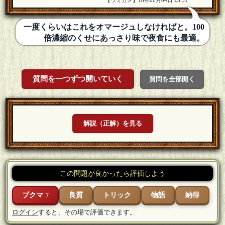
【ウミガメ】18年08月04日 23:31
一度くらいはこれをオマージュしなければと。100
倍濃縮のくせにあっさり味で夜食にも最適。
質問を一つずつ開いていく
質問を全部開く
解説（正解）を見る
この問題が良かったら評価しよう
ブクマ
良質
トリック
物語
納得
7
ログイン
すると、その場で評価できます。