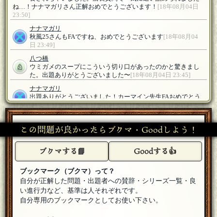
ね…！ナナマガリさん正解おめでとうございます！
[18年08月04日
23:50]
ナナマガリ
秋風25さんもFAですね、おめでとうございます
[18年08月04
日 23:49]
八つ橋
ウミガメのスープにこういう切り口があったのかと驚きまし
た。出題ありがとうございました〜
[18年08月04日 23:45]
ナナマガリ
出題ありがとうございました！カーマイン先生FAおめでとう
ございます。おいしいまかないのあるお店、羨ましいです
[18
年08月04日 23:45]
この問題が良かったらブクマ・Goodしよう！
カーマイン先生
[☆2018良いお年を]
深堀しすぎた…。ご馳走様でした！ありがとうございます！
[18年08月04日 23:45]
ブクマする📘
Goodする👍
ゲレゲレ
参加します
[18年08月04日 23:39]
ブックマーク（ブクマ）って？
自分が正解した問題・出題者への賛辞・シリーズ一覧・良
八つ橋
い進行力など、基準は人それぞれです。
参加します。よろしくお願いします。
[18年08月04日 23:34]
自分専用のブックマークとしてお使い下さい。
紺亭 唐靴蛙
[はらこめし]