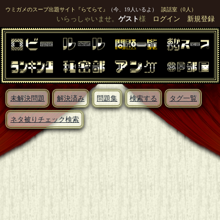
ウミガメのスープ出題サイト『らてらて』
（今、19人いるよ）
談話室（0人）
いらっしゃいませ。
ゲスト
様
ログイン
新規登録
未解決問題
解決済み
問題集
検索する
タグ一覧
ネタ被りチェック検索