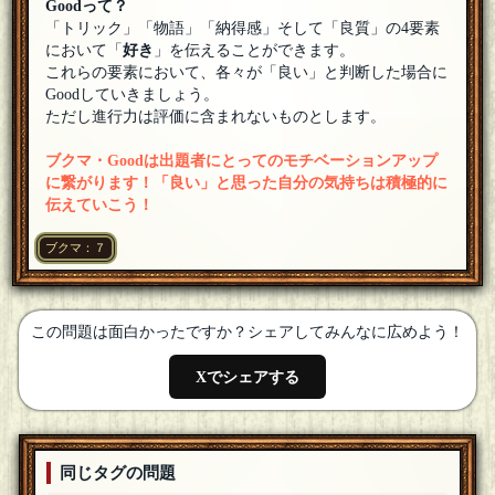
Goodって？
歓迎いたします！ごゆっくりどうぞ
[18年08月04日 23:34]
「トリック」「物語」「納得感」そして「良質」の4要素
において「
秋風25
好き
」を伝えることができます。
参加します
[18年08月04日 23:33]
これらの要素において、各々が「良い」と判断した場合に
Goodしていきましょう。
カーマイン先生
[☆2018良いお年を]
ただし進行力は評価に含まれないものとします。
参加いたします！
[18年08月04日 23:33]
ブクマ・Goodは出題者にとってのモチベーションアップ
ナナマガリ
に繋がります！「良い」と思った自分の気持ちは積極的に
参加させていただきます
[18年08月04日 23:32]
伝えていこう！
オリオン
[☆シンディ]
ブクマ：７
参加します。
[18年08月04日 23:32]
この問題は面白かったですか？シェアしてみんなに広めよう！
Xでシェアする
同じタグの問題