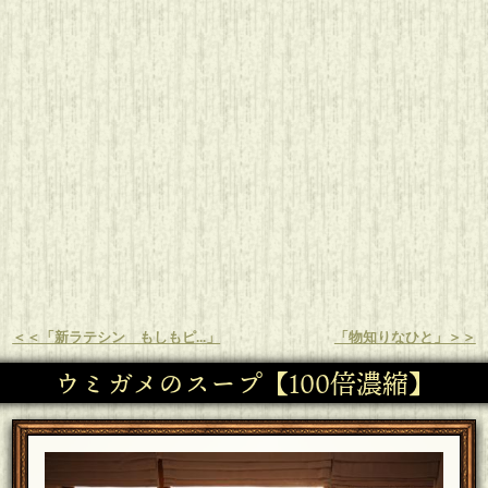
＜＜「新ラテシン もしもピ...」
「物知りなひと」＞＞
ウミガメのスープ【100倍濃縮】