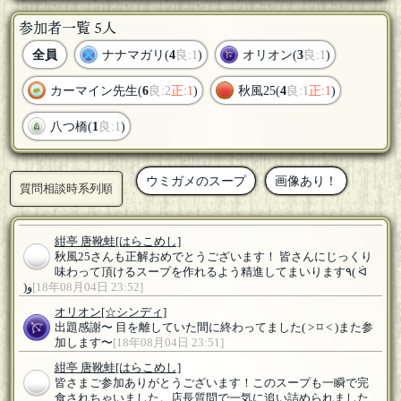
参加者一覧 5人
全員
ナナマガリ(
4
良:1
)
オリオン(
3
良:1
)
カーマイン先生(
6
良:2
正:1
)
秋風25(
4
良:1
正:1
)
八つ橋(
1
良:1
)
ウミガメのスープ
画像あり！
質問相談時系列順
紺亭 唐靴蛙
[はらこめし]
秋風25さんも正解おめでとうございます！ 皆さんにじっくり
味わって頂けるスープを作れるよう精進してまいります٩( ᐛ
)و
[18年08月04日 23:52]
オリオン
[☆シンディ]
出題感謝〜 目を離していた間に終わってました( ˃ ⌑ ˂ )また参
加します〜
[18年08月04日 23:51]
紺亭 唐靴蛙
[はらこめし]
皆さまご参加ありがとうございます！このスープも一瞬で完
食されちゃいました。店長質問で一気に追い詰められました