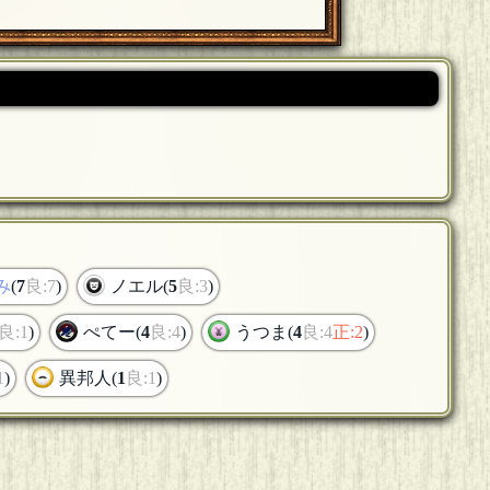
み
(
7
良:7
)
ノエル(
5
良:3
)
良:1
)
ぺてー(
4
良:4
)
うつま(
4
良:4
正:2
)
1
)
異邦人(
1
良:1
)