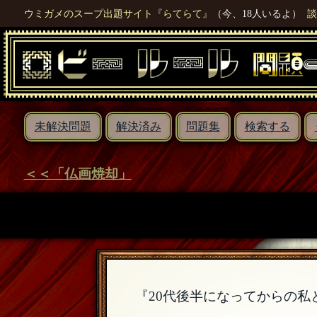
ウミガメのスープ出題サイト『らてらて』
（今、18人いるよ）
談
未解決問題
解決済み
問題集
検索する
＜＜「仏画焼却」
『20代後半になってからの