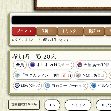
ブクマ
良質
トリック
物語
14
18
1
10
ログイン
すると、その場で評価できます。
参加者一覧 20人
全員
オリオン(
10
良:8
正:1
)
天童 魔子(
19
良:
「マクガフィン」(
9
良:7
正:1
)
きはる(
6
良:3
)
輝夜(
3
良:3
)
白石コーソー(
6
良:5
)
ベルン(
質問相談時系列順
BS
15イイネ
10ブ