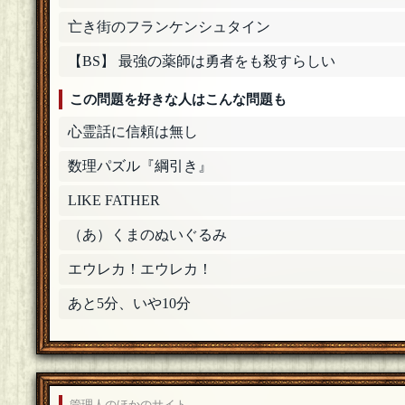
ど…。ほずみさんにはいろんなところで気にかけ
亡き街のフランケンシュタイン
来てくださってありがとうございました！
[23年11月03日
さなめ。
[ラテアート]
【BS】 最強の薬師は勇者をも殺すらしい
のまるすさん、ご参加ありがとうございました！
この問題を好きな人はこんな問題も
てくださっていて本当に光栄です。本日も真っ先
ました〜！
[23年11月03日 23:21]
心霊話に信頼は無し
さなめ。
[ラテアート]
数理パズル『綱引き』
うつまさん、ご参加いただきありがとうございま
らもうつまさんに負けない華麗なるスープが作れ
LIKE FATHER
「マクガフィン」
[☆☆編集長]
（あ）くまのぬいぐるみ
出題ありがとうございました！改めておめでとう
せたらなおのことすごい問題数だよな〜と思って
エウレカ！エウレカ！
さなめ。
[ラテアート]
あと5分、いや10分
魔子さん、ご参加ありがとうございました！真っ
に良きウミガメライフを送れたらこれ幸いです！
さなめ。
[ラテアート]
靴下さん、ご参加いただきありがとうございました
しい活躍ができるよう頑張ります。本日はお祝い
管理人のほかのサイト