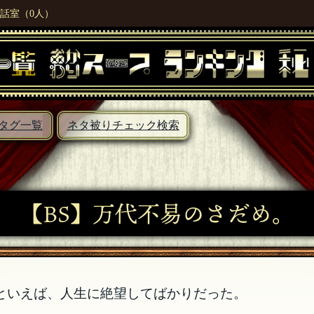
話室（0人）
タグ一覧
ネタ被りチェック検索
【BS】万代不易のさだめ。
私といえば、人生に絶望してばかりだった。