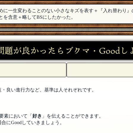
めに一生変わることのない小さなキズを表す＋『入れ替わり』
賛した人になってる…。
[23年11月04日 00:20]
とを含意＋略してBSにしたかった。
めて100問目おめでとうございます！（衝撃の事実が…！！！）
問題が良かったらブクマ・Goodし
らも頑張ろう。
[23年11月03日 23:57]
た！そちらは責任持って返却しておきますね← 全て合わせると
さんと、これからもご一緒させていただければ、と思います〜
覧・良い進行力など、基準は人それぞれです。
した！たくさん書くことだけが私の取り柄です！← ひゅーさ
ございました！
[23年11月03日 23:51]
要素において「
好き
」を伝えることができます。
合にGoodしていきましょう。
た！どうしても続きを書かねばならないと思い続け、やっと形
ん。いつも本当にありがとうございます。これからもご一緒で