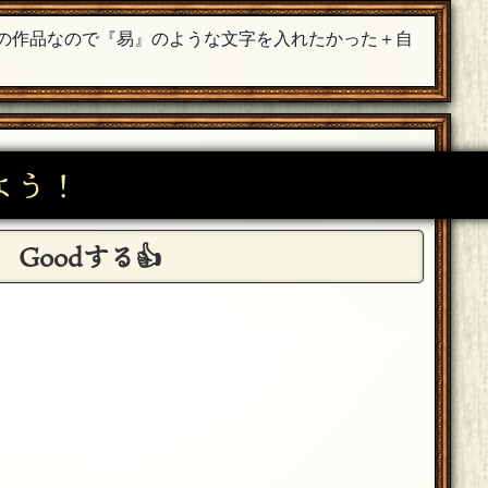
の作品なので『易』のような文字を入れたかった＋自
[23年11月04日 00:01]
1
＋
よう！
10
＋
Goodする👍
魔子さんの1/12です！すごい！月刊らてらてを始め、
！本日はお祝いに来てくださって本当にありがとうご
1
＋
んともまたご一緒に遊べることを楽しみにしています！
1
＋
になりました。きっとくりすさんにも当たり前のよう
きれば幸甚です…！本日は来てくださって本当にあり