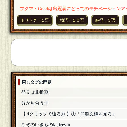
がとうございました！
[23年11月03日 23:45]
ブクマ・Goodは出題者にとってのモチベーション
さなめ。
[ラテアート]
輝夜さん、ご参加いただきありがとうございまし
トリック：１票
物語：１０票
納得：３票
もちろん、今なおこうしてご一緒できることがと
当にありがとうございました！
[23年11月03日 23:42]
さなめ。
[ラテアート]
ぎんがけいさん、ご参加ありがとうございました！
す。いつも本当にありがとうございます！作問の
年11月03日 23:40]
さなめ。
[ラテアート]
白石コーソーさん、ご参加いただきありがとうご
石さんや私などが参加したらてクエの投票が日曜
同じタグの問題
に遊んでくださると嬉しいです！本日はお祝いを本当
発見は非推奨
さなめ。
[ラテアート]
オリオンさん、ご参加ありがとうございました！
分かち合う仲
ったです。４年前の私に自慢したい。本日は来て
【 4クリックで辿る扉 】①「問題文欄を見ろ」
さなめ。
[ラテアート]
ほずみさん、ご参加いただきありがとうございま
なぞのいきものkujigesan