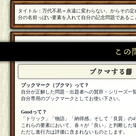
さなめ。
[ラテアート]
タイトル：万代不易＝永遠に変わらない、からその定
(72)、首を横にじゃなく縦にでした…。自画自
分の名前っぽい要素を入れて自分の記念問題であるこ
霜ばしら
さなめさん、出題ありがとうございました🍅 改
みさこ
この
100問、おめでとう私。とても頑張った。これか
さなめ。
[ラテアート]
ブクマする📘
マクガフィンさん、ご参加ありがとうございまし
いろんな場所でお世話になっているマクガフィン
ざいました〜！！
ブックマーク（ブクマ）って？
[23年11月03日 23:56]
自分が正解した問題・出題者への賛辞・シリーズ一
さなめ。
[ラテアート]
自分専用のブックマークとしてお使い下さい。
ひゅーさん、ご参加いただきありがとうございま
本日はお祝いに来てくださって本当にありがとう
Goodって？
「トリック」「物語」「納得感」そして「良質」の4
さなめ。
[ラテアート]
これらの要素において、各々が「良い」と判断した場
きっとくりすさん、ご参加ありがとうございまし
ただし進行力は評価に含まれないものとします。
にご参加くださっていることが嬉しくてなりませ