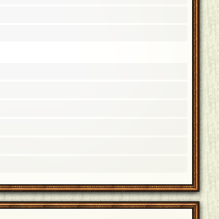
良くしていただけると尻尾を振って喜びます。本日は
2
＋
いつも自身の出題でご一緒できていて、お祝いにも来
仲良くしてください！本日は本当にありがとうござい
1
＋
けて両拳を握りしめたのは記憶に新しいです。これか
ありがとうございました！
[23年11月03日 23:15]
1
＋
、みさこさんに新人賞をあげちゃいました笑 両方合わ
1
＋
ジの一つに立てたこと、とても光栄です。これからも共
1月03日 23:12]
1
＋
た…。これからも、あっという間と言われるくらい目覚ま
しましょう〜！
[23年11月03日 23:10]
1
＋