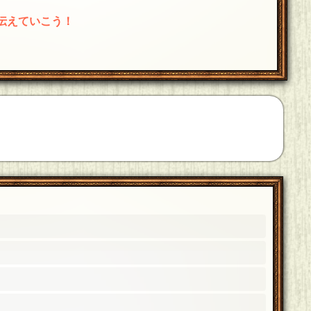
1
＋
伝えていこう！
のでお互い様ということで…。過去の創りだすなどは
楽しみにしています。本日はお祝いに来てくださり本
2
＋
がけいさんにたくさん祝ってもらっていて頭が下がりま
う〜〜！！本日は本当にありがとうございました！
[23
1
＋
。好きの先輩から怒られないかだけが不安。そんな白
だいて本当にありがとうございます。またぜひ、一緒
1
＋
。そんな憧れの方に祝っていただけて、本当に嬉しか
1
＋
悲鳴をあげていました！それにしても返信遅すぎだけ