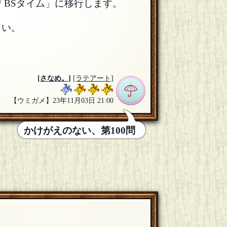
「BSタイム」に移行します。
さい。
[
さなめ。
]
[ラテアート]
【ウミガメ】23年11月03日 21:00
かけがえのない、第100問