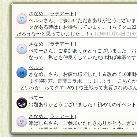
さなめ。
[ラテアート]
ベルンさん、ご参加いただきありがとうございま
クがある時は）お待ちしています。（らてクエ2
だろうな〜と思っていました…！）
[23年11月04日 21:00
さなめ。
[ラテアート]
ぺてーさん、ご参加ありがとうございました！お
なって、私とも仲良くしていただければ幸甚です
ベルン
さなめ。さん、お疲れ様でした！＆改めて100
ます(笑) 97、是非コラボ、しましょう。 こち
...というか、らてクエ22のホウ王戦って実質さなめさん
ぺてー
出題ありがとうございました！初めてのイベント
さなめ。
[ラテアート]
霜ばしらさん、ご参加いただきありがとうござい
く、作問の第一線でご活躍なされている霜ばしら
11月04日 00:32]