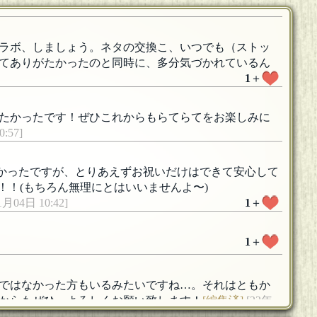
ラボ、しましょう。ネタの交換こ、いつでも（ストッ
いてありがたかったのと同時に、多分気づかれているん
1
＋
たかったです！ぜひこれからもらてらてをお楽しみに
:57]
なかったですが、とりあえずお祝いだけはできて安心して
す！！(もちろん無理にとはいいませんよ〜)
1月04日 10:42]
1
＋
1
＋
ではなかった方もいるみたいですね…。それはともか
からもぜひ、よろしくお願い致します！
[編集済]
[23年