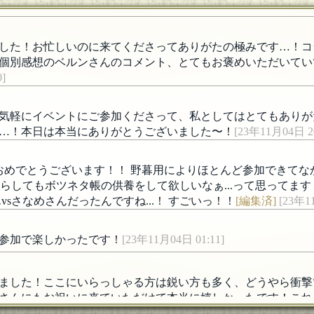
した！お忙しいのに来てくださってありがたの極みです…！コ
2個別感想のベルンさんのコメント、とてもお褒めいただいて
]
気軽にイベントにご参加くださって、私としてはとてもありが
…！本日は本当にありがとうございました〜！
[23年11月04日 20
問おめでとうございます！！ 野暮用によりほとんど参加できて
らからしてもボツネタ帳の供養をして欲しいなぁ...って思ってま
vsさなめさんだったんですね...！ すごいっ！！
[編集済]
[23年1
参加で楽しかったです！
[23年11月04日 01:11]
ました！ここにいらっしゃる方は鋭い方も多く、どうやら衝撃
さんにもお祝いに来ていただけて本当に嬉しかったです！これ