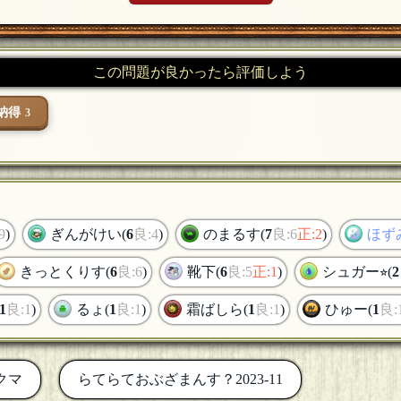
この問題が良かったら評価しよう
納得
3
9
)
ぎんがけい(
6
良:4
)
のまるす(
7
良:6
正:2
)
ほず
きっとくりす(
6
良:6
)
靴下(
6
良:5
正:1
)
シュガー⭐︎(
2
1
良:1
)
るょ(
1
良:1
)
霜ばしら(
1
良:1
)
ひゅー(
1
良:
クマ
らてらておぶざまんす？2023-11