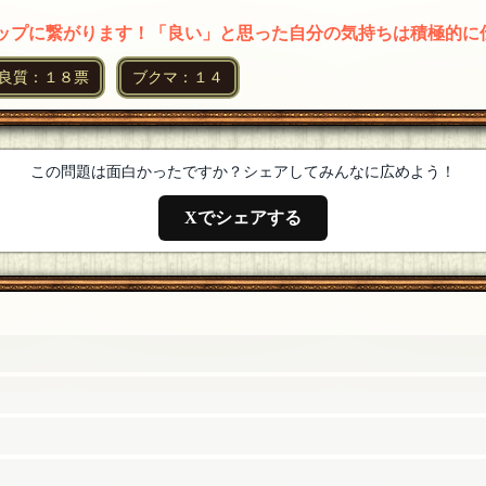
アップに繋がります！「良い」と思った自分の気持ちは積極的に
た！私も最近輝夜さんをお久しぶりに拝見できてびっくりした
良質：１８票
ブクマ：１４
ても嬉しいです！これからも輝夜さんの素敵な物語やご感想を
この問題は面白かったですか？シェアしてみんなに広めよう！
(105)の通りです。４周年のお祝いも今回のお祝いも、ぎん
コツは私も大募集中です！共にこれからも楽しんでいきましょ
Xでシェアする
ざいました！ネタポイントたくさんで楽しかったです！モー娘
までらしい！皆さんよろしくお願いします！いつもご一緒いた
にありがとうございました！
[編集済]
[23年11月03日 23:36]
今日もオリオンさんのご質問の鋭さ・丁寧さに唸るばかりです
くださってありがとうございました！
[23年11月03日 23:28]
した！皆さんのたくさんの思いあって、繁盛店のような嬉しい