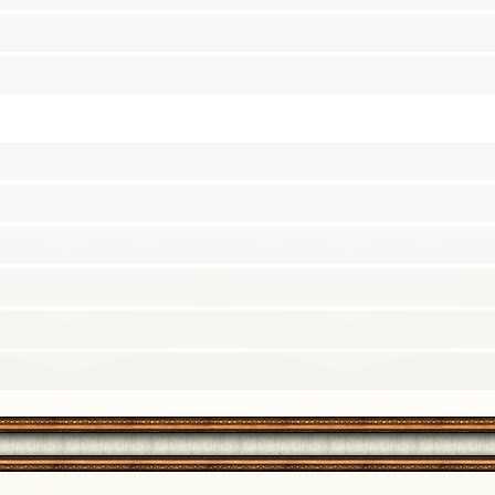
ていただいて、いつも本当に心に沁みています。これからも仲
 23:24]
そろそろ察されてしまうくらい出し過ぎな気がしてます…←。
にご正解くださってありがとうございます。これからもぜひ、
した！６月号、うつまさんに熱と心のこもったご感想をいただ
るように精進します。これからもぜひよしなに！本日は本当に
ございます！2022年末時点では全然気づいていなかったので
ました。がふがふ。
[23年11月03日 23:15]
先にお祝いしてくださった魔子さんと、BSという同じステー
本日は来てくださって本当にありがとうございました！
[23年1
！BS100職人の靴下さんに今日も100は振り向いたのだっ
に来てくださって本当にありがとうございました！またご一緒