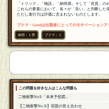
白石コーソー
[まねきねこ]
「トリック」「物語」「納得感」そして「良質」の4
参加します！
[23年02月24日 21:43]
これらの要素において、各々が「良い」と判断した場
ただし進行力は評価に含まれないものとします。
ちーちゃん☆彡
参加します☆彡
[23年02月24日 21:41]
ブクマ・Goodは出題者にとってのモチベーション
白
納得：１票
ブクマ：１
いただきます。
[23年02月24日 21:25]
フリテンダブリー
参加します。
[23年02月24日 19:26]
鰤皿器
参加いたします。
[23年02月24日 14:07]
キツイの彼方
参加して頂ける人々へ、あらかじめ歓迎させても
この問題を好きな人はこんな問題も
二物衝撃No①「未来予想図」
【二物衝撃No.①】宿題の答え合わせ