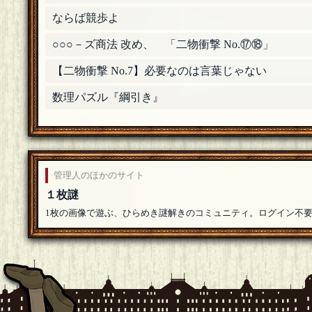
ならば競歩よ
○○○－ズ商法 改め、 「二物衝撃 No.⑰⑱」
【二物衝撃 No.7】必要なのは言葉じゃない
数理パズル『綱引き』
管理人のほかのサイト
１枚謎
1枚の画像で遊ぶ、ひらめき謎解きのコミュニティ。ログイン不