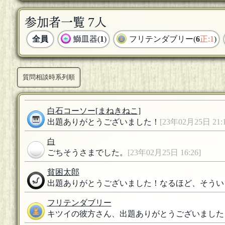
参加者一覧 7人
全員
鰤皿器(
1
)
フリテンダブリー(
6
正:1
)
質問相談時系列順
白石コーソー
[まねきねこ]
出題ありがとうございました！
[23年02月25日 21:1
白
ごちそうさまでした。
[23年02月25日 16:26]
貧困太郎
出題ありがとうございました！なるほど、そうい
フリテンダブリー
キツイの彼方さん、出題ありがとうございました