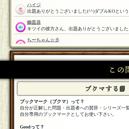
ハイジ
出題ありがとうございました(^^)ダブルKOと
鰤皿器
キツイの彼方さん、出題ありがとうございました
ちーちゃん☆彡
キツイの彼方さんありがとうございました☆彡 
キツイの彼方
ちなみに当初のプロットでは「カメオ」と「ラテ
この
が、No.17に対する解答です。
[23年02月25日 13:15
キツイの彼方
参加して頂いた皆様、ありがとうございました。
ブクマする📘
貧困太郎
ブックマーク（ブクマ）って？
参加します！
[23年02月24日 23:01]
自分が正解した問題・出題者への賛辞・シリーズ一
自分専用のブックマークとしてお使い下さい。
ハイジ
参加します
[23年02月24日 22:02]
Goodって？