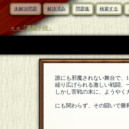
未解決問題
解決済み
問題集
検索する
＜＜「通勤手段」
誰にも邪魔されない舞台で、
繰り広げられる激しい戦闘、
しかし苦戦の末に、ようやく
にも関わらず、その闘いで勝