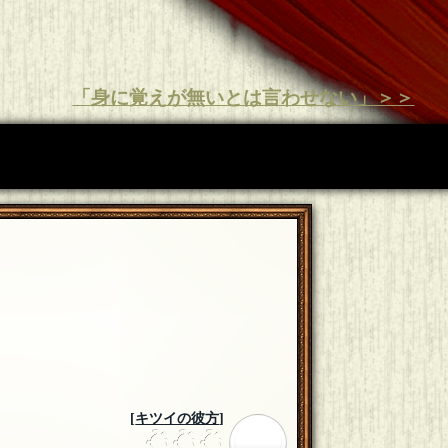
「身に覚えが無いとは言わせない」＞＞
[
キツイの彼方
]