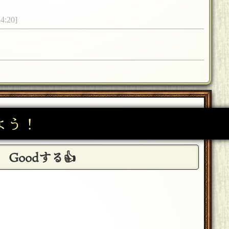
:20]
21]
になりすぎる予感がしたのでやめました。その名残
よう！
Goodする👍