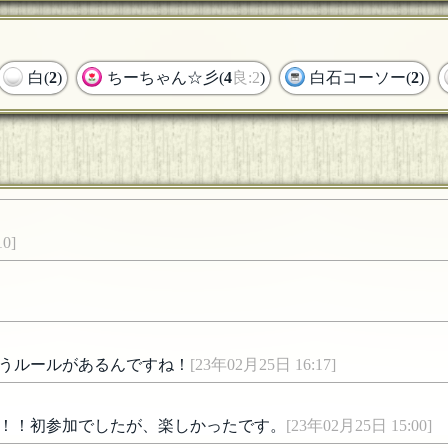
白(
2
)
ちーちゃん☆彡(
4
良:2
)
白石コーソー(
2
)
0]
うルールがあるんですね！
[23年02月25日 16:17]
！！初参加でしたが、楽しかったです。
[23年02月25日 15:00]