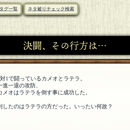
タグ一覧
ネタ被りチェック検索
決闘、その行方は…
1対1で闘っているカメオとラテラ。
一進一退の攻防、
カメオはラテラを倒す事に成功した。
利したのはラテラの方だった。いったい何故？