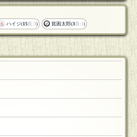
ハイジ(
15
良:3
)
貧困太郎(
3
良:1
)