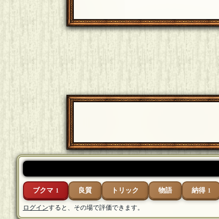
ブクマ
良質
トリック
物語
納得
1
1
ログイン
すると、その場で評価できます。