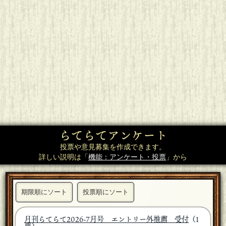
らてらてアンケート
投票や意見募集を作成できます。
詳しい説明は「
機能：アンケート・投票
」から
期限順にソート
投票順にソート
月刊らてらて2026-7月号 エントリー外推薦 受付
（1