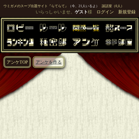
ウミガメのスープ出題サイト『らてらて』
（今、21人いるよ）
談話室（0人）
いらっしゃいませ。
ゲスト
様
ログイン
新規登録
アンケTOP
アンケを作る