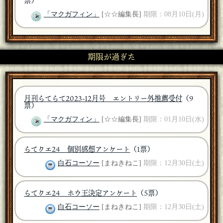
票）
「マクガフィン」
[☆☆編集長]
期限：08月10日(月)
期限が過ぎた
月刊らてらて2023-12月号 エントリー外推薦受付
（9
票）
「マクガフィン」
[☆☆編集長]
期限：01月10日(水)
らてクエ24 個別感想アンケート
（1票）
白石コーソー
[まねきねこ]
期限：12月30日(土)
らてクエ24 ホウ王決定アンケート
（5票）
白石コーソー
[まねきねこ]
期限：12月30日(土)