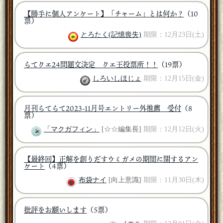
【勝手に個人アンケート】「チャーム」とは何か？
（10
票）
とろたく(記憶喪失)
期限：12月23日(土)
らてクエ24問題文決定 クエ王投票所！！
（19票）
しろいしほじょ
期限：12月15日(金)
月刊らてらて2023-11月号エントリー外推薦 受付
（8
票）
「マクガフィン」
[☆☆編集長]
期限：12月12日(火)
【最終回】正解を創りだすウミガメの期間に関するアン
ケート
（4票）
布袋ナイ
[向上意識]
期限：11月30日(木)
批評をお願いします
（5票）