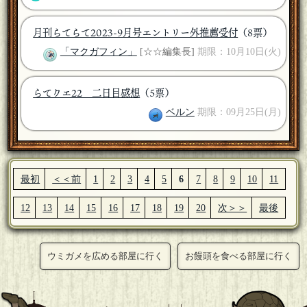
月刊らてらて2023-9月号エントリー外推薦受付
（8票）
「マクガフィン」
[☆☆編集長]
期限：10月10日(火)
らてクエ22 二日目感想
（5票）
ベルン
期限：09月25日(月)
最初
＜＜前
1
2
3
4
5
6
7
8
9
10
11
12
13
14
15
16
17
18
19
20
次＞＞
最後
ウミガメを広める部屋に行く
お饅頭を食べる部屋に行く