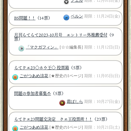
ノエル
期限：12月01日(金)
ベルン
期限：11月24日(金)
BS問題！！
（14票）
月刊らてらて2023-10月号 エントリー外推薦受付
（9
票）
「マクガフィン」
[☆☆編集長]
期限：11月12日(日)
らてクエ23◇ホウ王◇ 投票箱
（5票）
ごがつあめ涼花
[★歴史の1ページ]
期限：11月05日(日)
問題の参加者募集🍅
（5票）
霜ばしら
期限：10月27日(金)
らてクエ23問題文決定 クエ王投票所！！
（23票）
ごがつあめ涼花
[★歴史の1ページ]
期限：10月21日(土)