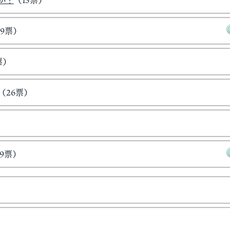
か？
（13票）
9票）
票）
（26票）
9票）