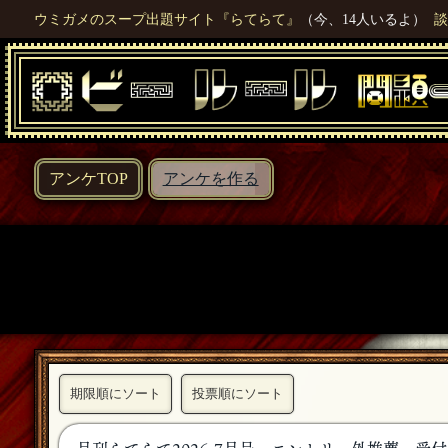
ウミガメのスープ出題サイト『らてらて』
（今、14人いるよ）
談
アンケTOP
アンケを作る
期限順にソート
投票順にソート