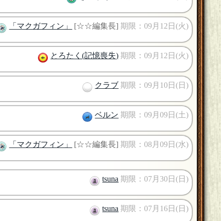
「マクガフィン」
[☆☆編集長]
期限：09月12日(火)
とろたく(記憶喪失)
期限：09月12日(火)
クラブ
期限：09月10日(日)
ベルン
期限：09月09日(土)
「マクガフィン」
[☆☆編集長]
期限：08月09日(水)
tsuna
期限：07月30日(日)
tsuna
期限：07月16日(日)