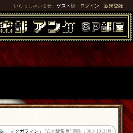
いらっしゃいませ。
ゲスト
様
ログイン
新規登録
「マクガフィン」
[☆☆編集長]
期限：08月10日(月)