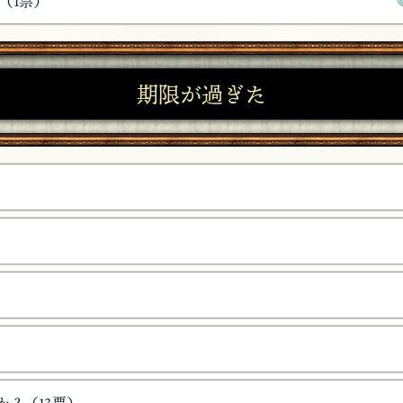
（1票）
期限が過ぎた