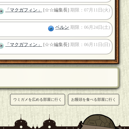
「マクガフィン」
[☆☆編集長]
期限：07月11日(火)
ベルン
期限：06月24日(土)
「マクガフィン」
[☆☆編集長]
期限：06月11日(日)
ウミガメを広める部屋に行く
お饅頭を食べる部屋に行く