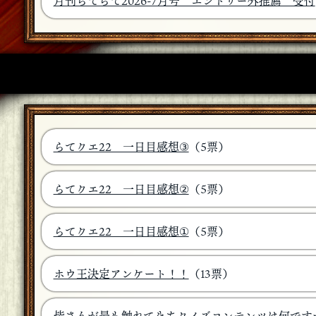
月刊らてらて2026-7月号 エントリー外推薦 受付
らてクエ22 一日目感想③
（5票）
らてクエ22 一日目感想②
（5票）
らてクエ22 一日目感想①
（5票）
ホウ王決定アンケート！！
（13票）