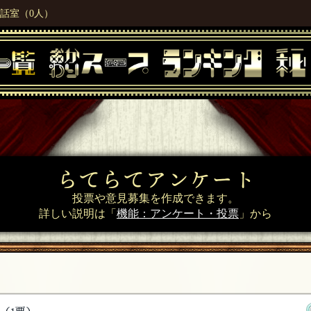
話室（0人）
らてらてアンケート
投票や意見募集を作成できます。
詳しい説明は「
機能：アンケート・投票
」から