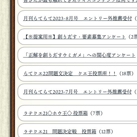
皆さんが最も触れてきたクイズコンテンツは何です
月刊らてらて2023-8月号 エントリー外推薦受付
（
【※提案用※】創りだす・要素募集アンケート
（2
「正解を創りだすウミガメ」への関心度アンケート
らてクエ22問題文決定 クエ王投票所！！
（18票）
月刊らてらて2023-7月号 エントリー外推薦受付
（
ラテクエ21◇ホウ王◇ 投票箱
（7票）
ラテクエ21 問題決定戦 投票箱
（12票）