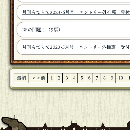
月刊らてらて2023-6月号 エントリー外推薦 受付
BSの問題！
（9票）
月刊らてらて2023-5月号 エントリー外推薦 受付
最初
＜＜前
1
2
3
4
5
6
7
8
9
10