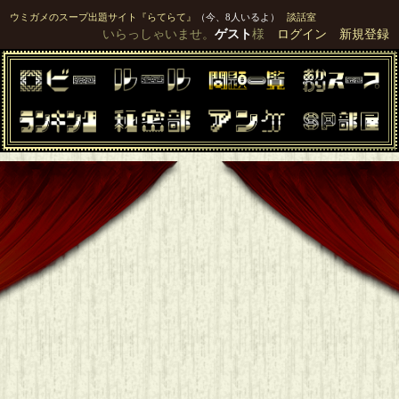
ウミガメのスープ出題サイト『らてらて』
（今、8人いるよ）
談話室
いらっしゃいませ。
ゲスト
様
ログイン
新規登録