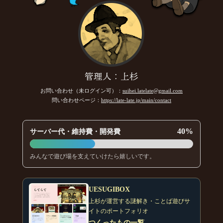
管理人：上杉
お問い合わせ（未ログイン可）：
suihei.latelate@gmail.com
問い合わせページ：
https://late-late.jp/main/contact
40%
サーバー代・維持費・開発費
みんなで遊び場を支えていけたら嬉しいです。
UESUGIBOX
上杉が運営する謎解き・ことば遊びサ
イトのポートフォリオ
つくったもの一覧