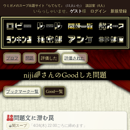
ウミガメのスープ出題サイト『らてらて』
（11人いた）
談話室（0人）
いらっしゃいませ。
ゲスト
様
ログイン
新規登録
プロフ
問題
評価した
評価された
niji🌈さんのGoodした問題
ブックマーク一覧
Good一覧
問題文に潜む罠
闇スープ
「4/24(木) 22:00ごろに締めます」