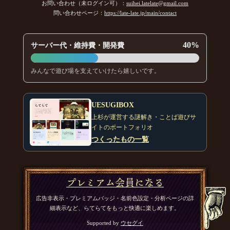
お問い合わせ（未ログイン可）：
suihei.latelate@gmail.com
問い合わせページ：
https://late-late.jp/main/contact
40%
サーバー代・維持費・開発費
みんなで遊び場を支えていけたら嬉しいです。
UESUGIBOX
上杉が運営する謎解き・ことば遊びサ
イトのポートフォリオ
つくったもの一覧
プレミアム会員になる
広告非表示・プレミアムバッジ・名前色設定・分析ページの詳
細表示など、らてらてをもっと快適に楽しめます。
Supported by
ウセグイ