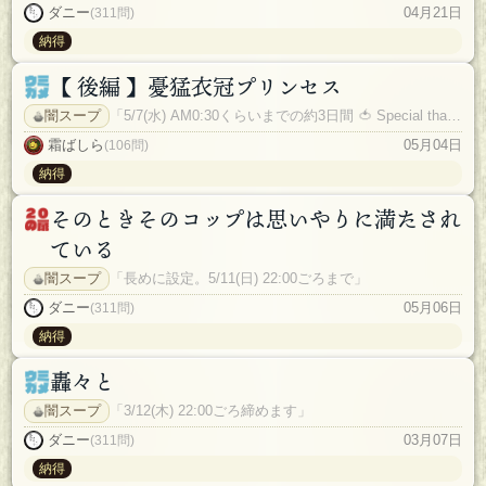
ダニー
04月21日
(311問)
納得
【 後編 】憂猛衣冠プリンセス
闇スープ
「5/7(水) AM0:30くらいまでの約3日間 🍅 Special thanks to Grok.」
霜ばしら
05月04日
(106問)
納得
そのときそのコップは思いやりに満たされ
ている
闇スープ
「長めに設定。5/11(日) 22:00ごろまで」
ダニー
05月06日
(311問)
納得
轟々と
闇スープ
「3/12(木) 22:00ごろ締めます」
ダニー
03月07日
(311問)
納得