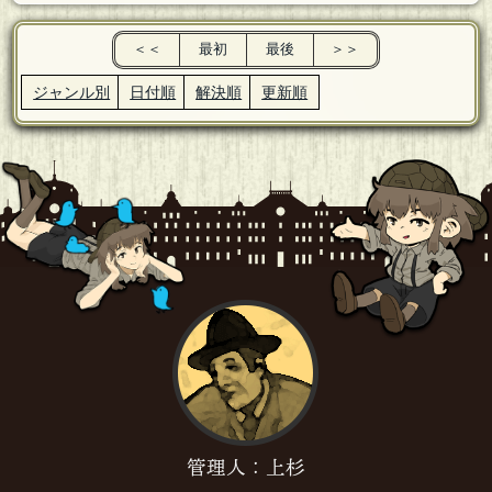
＜＜
最初
最後
＞＞
ジャンル別
日付順
解決順
更新順
管理人：上杉