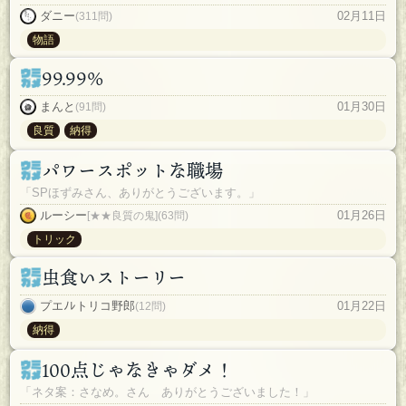
ダニー
02月11日
(311問)
物語
99.99%
まんと
01月30日
(91問)
良質
納得
パワースポットな職場
「SPほずみさん、ありがとうございます。」
ルーシー
01月26日
[★★良質の鬼](63問)
トリック
虫食いストーリー
プエﾉﾚトリコ野郎
01月22日
(12問)
納得
100点じゃなきゃダメ！
「ネタ案：さなめ。さん ありがとうございました！」