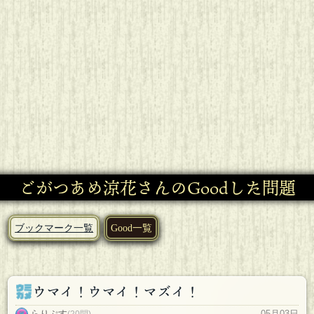
ごがつあめ涼花さんのGoodした問題
ブックマーク一覧
Good一覧
ウマイ！ウマイ！マズイ！
らりぷす
05月03日
(20問)