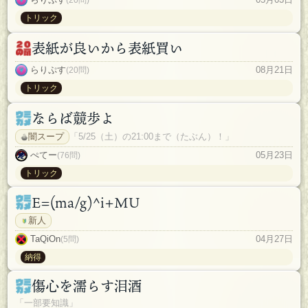
トリック
表紙が良いから表紙買い
らりぷす
08月21日
(20問)
トリック
ならば競歩よ
闇スープ
「5/25（土）の21:00まで（たぶん）！」
ぺてー
05月23日
(76問)
トリック
E=(ma/g)^i+MU
新人
TaQiOn
04月27日
(5問)
納得
傷心を濡らす泪酒
「一部要知識」