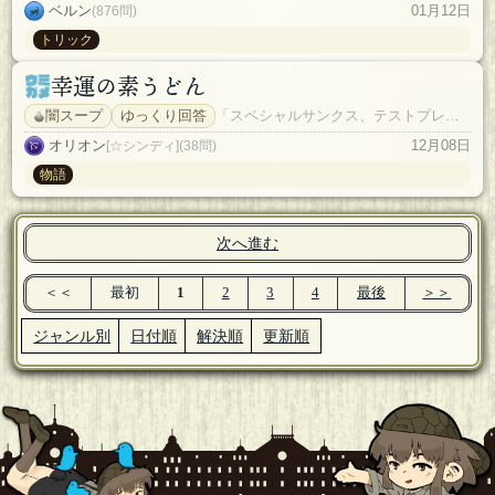
ベルン
01月12日
(876問)
トリック
幸運の素うどん
闇スープ
ゆっくり回答
「スペシャルサンクス、テストプレイ「マクガフィン」さん」
オリオン
12月08日
[☆シンディ](38問)
物語
次へ進む
＜＜
最初
1
2
3
4
最後
＞＞
ジャンル別
日付順
解決順
更新順