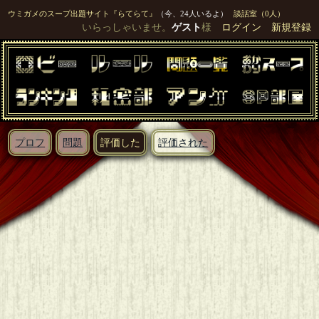
ウミガメのスープ出題サイト『らてらて』
（今、24人いるよ）
談話室（0人）
いらっしゃいませ。
ゲスト
様
ログイン
新規登録
プロフ
問題
評価した
評価された