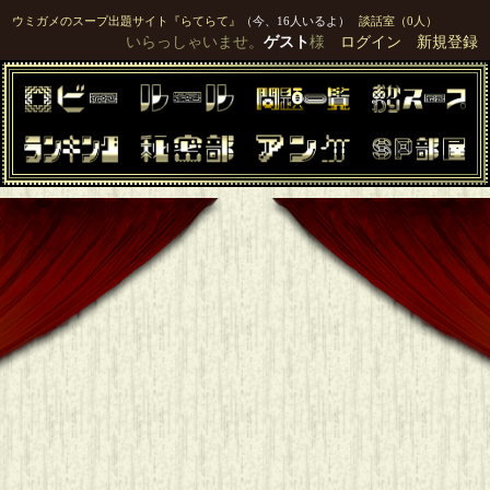
ウミガメのスープ出題サイト『らてらて』
（今、16人いるよ）
談話室（0人）
いらっしゃいませ。
ゲスト
様
ログイン
新規登録