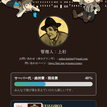
管理人：上杉
お問い合わせ（未ログイン可）：
suihei.latelate@gmail.com
問い合わせページ：
https://late-late.jp/main/contact
40%
サーバー代・維持費・開発費
みんなで遊び場を支えていけたら嬉しいです。
UESUGIBOX