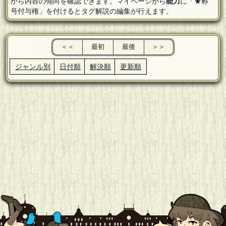
から内容の傾向を確認できます。マイページから
能力
に「★称
号付与権」を付けるとタグ解説の編集が行えます。
＜＜
最初
最後
＞＞
ジャンル別
日付順
解決順
更新順