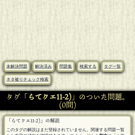
未解決問題
解決済み
問題集
検索する
タグ一覧
ネタ被りチェック検索
タグ「
らてクエ11-2)
」のついた問題。
(0問)
「らてクエ11-2)」の解説
このタグの解説はまだ登録されていません。関連する問題一覧