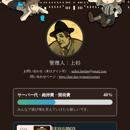
管理人：上杉
お問い合わせ（未ログイン可）：
suihei.latelate@gmail.com
問い合わせページ：
https://late-late.jp/main/contact
40%
サーバー代・維持費・開発費
みんなで遊び場を支えていけたら嬉しいです。
UESUGIBOX