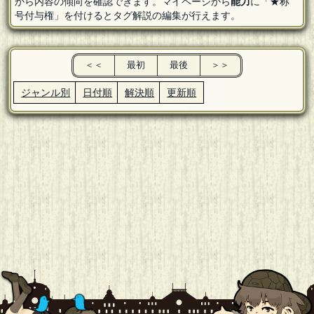
から内容の傾向を確認できます。マイページから
能力
に「★称
号付与権」を付けるとタグ解説の編集が行えます。
＜＜
最初
最後
＞＞
ジャンル別
日付順
解決順
更新順