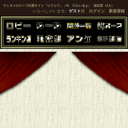
ウミガメのスープ出題サイト『らてらて』
（今、12人いるよ）
談話室（0人）
いらっしゃいませ。
ゲスト
様
ログイン
新規登録