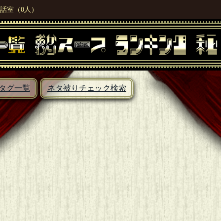
話室（0人）
タグ一覧
ネタ被りチェック検索