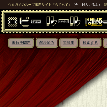
ウミガメのスープ出題サイト『らてらて』
（今、16人いるよ）
談
未解決問題
解決済み
問題集
検索する