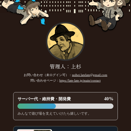
真央さん OUTISさん しげぽんさん ようこそなのです(ﾟ
дﾟ)ゞ ぺぺろんち～のさん はじめましてようこそなのです
(ﾟдﾟ)ゞ
[18年07月20日 22:06]
ぺぺろんち～の
参加します。お願いします！
[18年07月20日 22:05]
しげぽん
[５０問正解]
参加します。
[18年07月20日 22:05]
OUTIS
参加させて貰うヨ
[18年07月20日 22:05]
管理人：上杉
真央
[ラテアート]
参加致します。
[18年07月20日 22:05]
お問い合わせ（未ログイン可）：
suihei.latelate@gmail.com
問い合わせページ：
https://late-late.jp/main/contact
40%
サーバー代・維持費・開発費
みんなで遊び場を支えていけたら嬉しいです。