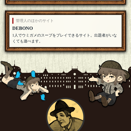
よろしくおねがいします
[18年07月01日 10:44]
ハルキ
ご参加ありがとうございます
[18年06月30日 21:15]
管理人のほかのサイト
DEBONO
御種
1人でウミガメのスープをプレイできるサイト。出題者がいな
参加します。
[18年06月30日 21:12]
くても遊べます。
ハルキ
ご参加ありがとうございます
[18年06月30日 18:49]
灰色ヤタガラス
参加します。
[18年06月30日 18:35]
ちくわさん（本物）
間違えてしまった。
[編集済]
[18年06月30日 12:09]
ハルキ
そしてそれは、質問により背景を固める作業と私は感じてい
ます。
[18年06月30日 11:14]
ハルキ
「ウミガメのスープは関係ありますか？」について、ゲーム
の進め方について「ｲｴｽ」と思っています
[18年06月30日
11:12]