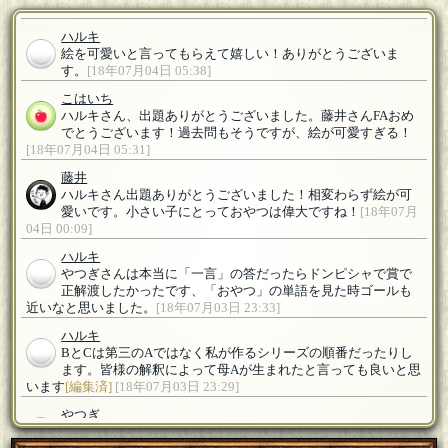
ハルキ
絵を可愛いと言ってもらえて嬉しい！ありがとうございま
す。
[18年07月04日 05:38]
こはいち
ハルキさん、出題ありがとうございました。藤井さんFAおめ
でとうございます！過去問もそうですが、絵が可愛すぎる！
[18年07月04日 05:31]
藤井
ハルキさん出題ありがとうございました！相変わらず絵が可
愛いです。小さい子にとっておやつは偉大ですね！
[18年07月
04日 00:09]
ハルキ
やつぎさんは本当に「一言」の答だったらドンピシャで賞で
正解渡したかったです、「おやつ」の単語を見た時ゴールも
近いなと思いました。
[18年07月03日 23:33]
ハルキ
BとCは第三のAではなく私が作るシリーズの順番だったりし
ます。皆様の解釈によって母Aが生まれたと言っても良いと思
います
[編集済]
[18年07月03日 23:29]
やつぎ
本当にちょっとだけでしたが、参加させていただきありがと