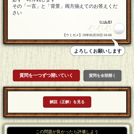
その「一言」と「背景」両方揃えてのお答えくだ
さい
[
ハルキ
]
【ウミガメ】18年06月30日 04:06
よろしくお願いします
質問を一つずつ開いていく
質問を全部開く
解説（正解）を見る
この問題が良かったら評価しよう