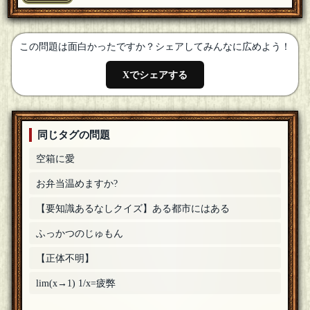
ただきます…。こんな終盤にすみませんが、よろしくお願い
いたします
[18年07月02日 19:33]
ハルキ
ご参加ありがとうございます
[18年07月02日 02:47]
この問題は面白かったですか？シェアしてみんなに広めよう！
藤井
Xでシェアする
参加します！
[18年07月02日 00:32]
ハルキ
ご参加ありがとうございます
[18年07月01日 22:53]
同じタグの問題
こはいち
空箱に愛
参加させていただきます
[18年07月01日 14:57]
お弁当温めますか?
ハルキ
ご参加ありがとうございます
[18年07月01日 11:56]
【要知識あるなしクイズ】ある都市にはある
T-hink 7
[１問正解]
ふっかつのじゅもん
参加します
[18年07月01日 11:51]
【正体不明】
ハルキ
ご参加ありがとうございます
[18年07月01日 10:52]
lim(x→1) 1/x=疲弊
まんが大好き