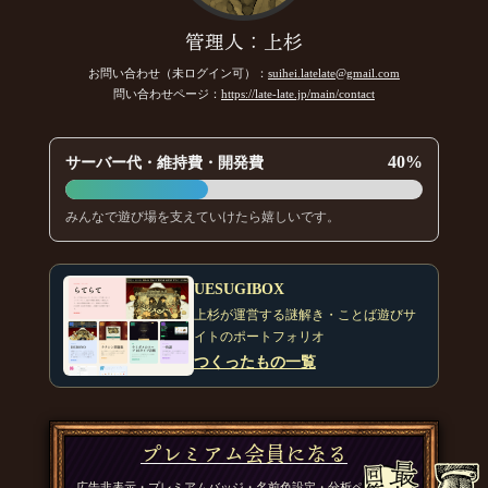
ハルキ
管理人：上杉
ご参加ありがとうございます
[18年06月30日 11:06]
お問い合わせ（未ログイン可）：
suihei.latelate@gmail.com
マックライク
問い合わせページ：
https://late-late.jp/main/contact
参加します
[18年06月30日 11:03]
上葵
40%
サーバー代・維持費・開発費
参加させて頂きます
[18年06月30日 11:03]
ハルキ
みんなで遊び場を支えていけたら嬉しいです。
ご参加ありがとうございます
[18年06月30日 10:51]
ブラックワトソン
参加しますー
[18年06月30日 10:42]
UESUGIBOX
上杉が運営する謎解き・ことば遊びサ
ハルキ
イトのポートフォリオ
ご参加ありがとうございます
[18年06月30日 10:11]
つくったもの一覧
ちくわさん（本物）
参加させてもらいます。
[18年06月30日 10:01]
プレミアム会員になる
ハルキ
ご参加ありがとうございます
[18年06月30日 08:20]
広告非表示・プレミアムバッジ・名前色設定・分析ページの詳