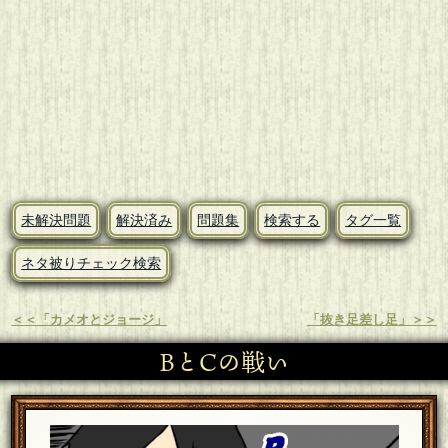
未解決問題
解決済み
問題集
検索する
タグ一覧
ネタ被りチェック検索
＜＜「カメオとジョージ」
「抜き足差し足」＞＞
BとCの戦い