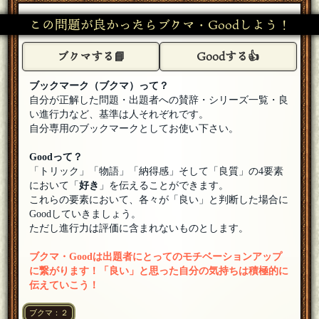
うございました。キーワードの一つを判明させられたので満
足です。ハルキさん、出題お疲れさまでした！藤井さんFAおめでと
この問題が良かったらブクマ・Goodしよう！
うございます！
[18年07月03日 22:53]
まんが大好き
ブクマする📘
Goodする👍
おつかれさまでした、登場人物をB,CとすることでAの存在を
匂わせているのはうまかったと思います
[18年07月03日 21:48]
ブックマーク（ブクマ）って？
ハルキ
自分が正解した問題・出題者への賛辞・シリーズ一覧・良
ご参加の皆様方お疲れさまでした！戦いの下りは歳が幼い事
い進行力など、基準は人それぞれです。
を現していました。
[18年07月03日 20:23]
自分専用のブックマークとしてお使い下さい。
ハルキ
藤井様 正解おめでとうございます！
[18年07月03日 20:21]
Goodって？
「トリック」「物語」「納得感」そして「良質」の4要素
まんが大好き
において「
好き
」を伝えることができます。
なるほど了解です
[18年07月03日 02:04]
これらの要素において、各々が「良い」と判断した場合に
Goodしていきましょう。
ハルキ
あとチョット！今回「一言」「背景」揃えての答なので片方
ただし進行力は評価に含まれないものとします。
だけでは正解を渡すことは出来ません
[18年07月03日 01:00]
ブクマ・Goodは出題者にとってのモチベーションアップ
ハルキ
ご参加ありがとうございます
[18年07月03日 00:54]
に繋がります！「良い」と思った自分の気持ちは積極的に
伝えていこう！
やつぎ
すみませんが、思い付いてしまったのでそっと質問させてい
ブクマ：２