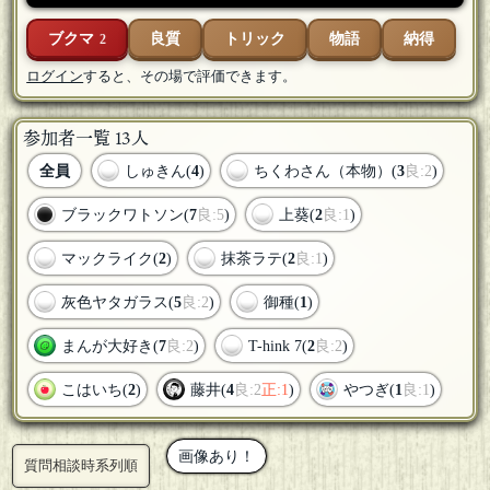
ブクマ
良質
トリック
物語
納得
2
ログイン
すると、その場で評価できます。
参加者一覧 13人
全員
しゅきん(
4
)
ちくわさん（本物）(
3
良:2
)
ブラックワトソン(
7
良:5
)
上葵(
2
良:1
)
マックライク(
2
)
抹茶ラテ(
2
良:1
)
灰色ヤタガラス(
5
良:2
)
御種(
1
)
まんが大好き(
7
良:2
)
T-hink 7(
2
良:2
)
こはいち(
2
)
藤井(
4
良:2
正:1
)
やつぎ(
1
良:1
)
画像あり！
質問相談時系列順