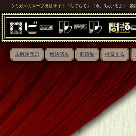
ウミガメのスープ出題サイト『らてらて』
（今、3人いるよ）
談
未解決問題
解決済み
問題集
検索する