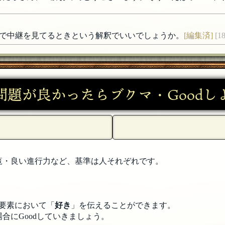
で中継を見てるときという解釈でいいでしょうか。
[編集済]
[1
くださったみなさんありがとうございました。意見感想異論お
問題が良かったらブクマ・Goodし
日 04:03]
覧・良い進行力など、基準は人それぞれです。
8年06月27日 00:09]
要素において「
好き
」を伝えることができます。
合にGoodしていきましょう。