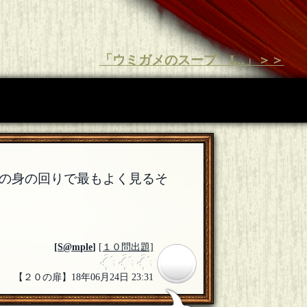
「ウミガメのスープ I...」＞＞
の身の回りで最もよく見るそ
[
S@mple
]
[１０問出題]
【２０の扉】18年06月24日 23:31