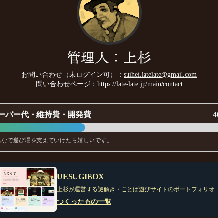
管理人：上杉
お問い合わせ（未ログイン可）：
suihei.latelate@gmail.com
問い合わせページ：
https://late-late.jp/main/contact
ーバー代・維持費・開発費
4
んなで遊び場を支えていけたら嬉しいです。
UESUGIBOX
上杉が運営する謎解き・ことば遊びサイトのポートフォリオ
つくったもの一覧