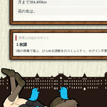
月まで384,400km
S@mple
[１０問出題]
まんが大好きさん歓迎いたします
[18年06月25日 21
花の名は。
まんが大好き
よろしくおねがいします
[18年06月25日 21:24]
S@mple
[１０問出題]
管理人のほかのサイト
黒井由紀さん歓迎いたします
[18年06月25日 14:51]
１枚謎
黒井由紀
1枚の画像で遊ぶ、ひらめき謎解きのコミュニティ。ログイン不
参加します。よろしくお願いいたします。
[18年0
S@mple
[１０問出題]
どうぞお召し上がりください。
[18年06月24日 23:3