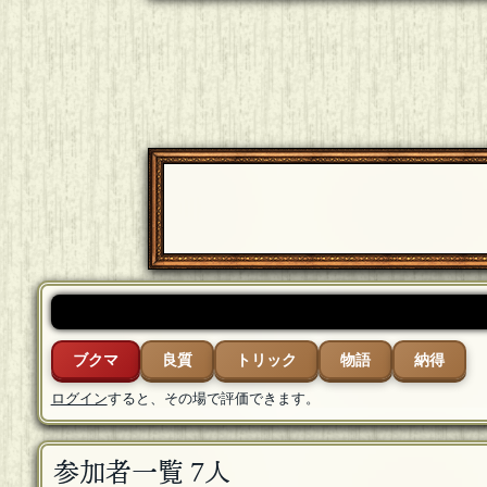
ブクマ
良質
トリック
物語
納得
ログイン
すると、その場で評価できます。
参加者一覧 7人