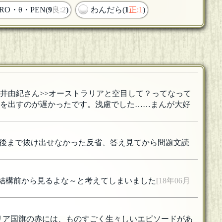
IRO・θ・PEN(
9
良:2
)
わんだら(
1
正:1
)
井由紀さん>>オーストラリアと空目して？ってなって
意を出すのが遅かったです。浅慮でした……まんが大好
最後まで抜け出せなかった反省、答え見てから問題文読
、結構前から見るよな～と考えてしまいました
[18年06月
トリア国旗の赤には、ものすごく生々しいエピソードがあ