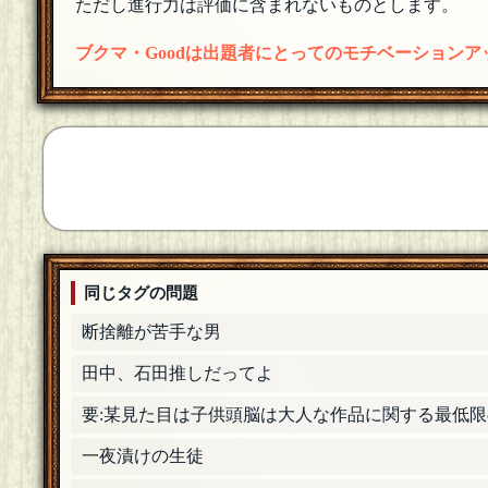
ただし進行力は評価に含まれないものとします。
HIRO・θ・PONさん歓迎いたします
[18年06月26日 
HIRO・θ・PEN
ブクマ・Goodは出題者にとってのモチベーション
参加します･θ･
[18年06月26日 22:06]
S@mple
[１０問出題]
こはいちさん歓迎いたします
[編集済]
[18年06月26
こはいち
参加します。
[18年06月26日 16:48]
S@mple
[１０問出題]
ぎんがけいさん歓迎いたします
[18年06月26日 14:1
同じタグの問題
ぎんがけい
断捨離が苦手な男
参加します。
[18年06月26日 12:39]
田中、石田推しだってよ
S@mple
[１０問出題]
エリムさん歓迎いたします
[編集済]
[18年06月25日 
要:某見た目は子供頭脳は大人な作品に関する最低限
エリム
[１００回良質問]
一夜漬けの生徒
参加します
[18年06月25日 23:26]