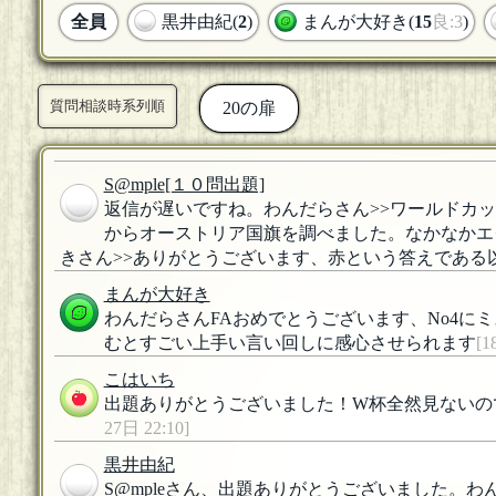
全員
黒井由紀(
2
)
まんが大好き(
15
良:3
)
質問相談時系列順
20の扉
S@mple
[１０問出題]
返信が遅いですね。わんだらさん>>ワールドカ
からオーストリア国旗を調べました。なかなかエ
きさん>>ありがとうございます、赤という答えである以
まんが大好き
わんだらさんFAおめでとうございます、No4
むとすごい上手い言い回しに感心させられます
[1
こはいち
出題ありがとうございました！W杯全然見ないの
27日 22:10]
黒井由紀
S@mpleさん、出題ありがとうございました