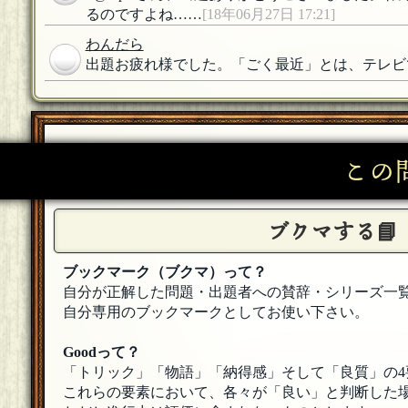
るのですよね……
[18年06月27日 17:21]
わんだら
出題お疲れ様でした。「ごく最近」とは、テレビ
S@mple
[１０問出題]
わんだらさん正解おめでとうございます。ご参加
17:07]
この
S@mple
[１０問出題]
わんだらさん歓迎いたします
[18年06月27日 17:06]
ブクマする📘
わんだら
参加します。よろしくお願いします。
[18年06月27
ブックマーク（ブクマ）って？
S@mple
[１０問出題]
自分が正解した問題・出題者への賛辞・シリーズ一
HIRO・θ・PONさん気にしないでください(><)
[1
自分専用のブックマークとしてお使い下さい。
HIRO・θ・PEN
Goodって？
連投申し訳ないです・θ・
[18年06月27日 00:06]
「トリック」「物語」「納得感」そして「良質」の4
これらの要素において、各々が「良い」と判断した場
S@mple
[１０問出題]