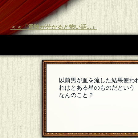
＜＜「意味が分かると怖い話...」
以前男が血を流した結果使わ
れはとある星のものだという
なんのこと？