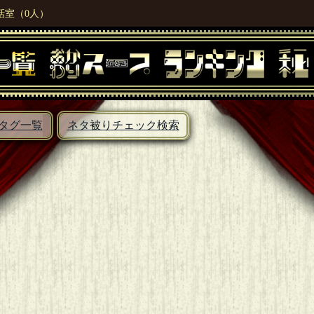
話室（0人）
タグ一覧
ネタ被りチェック検索