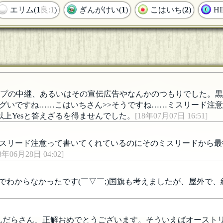
エリム(
1
良:1
)
ぎんがけい(
1
)
こはいち(
2
)
H
ップの中継、あるいはその宣伝広告やなんかのつもりでした。黒
グいですね……こはいちさん>>そうですね……ミスリード注
上Yesと答えざるを得ませんでした。
[18年07月07日 16:51]
にミスリード注意って書いてくれているのにそのミスリードから
8年06月28日 04:02]
でわからなかったです(￣▽￣;)国旗も考えましたが、屋外で
。わんだらさん、正解おめでとうございます。そういえばオース