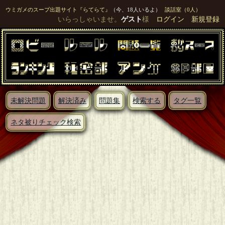
ウミガメのスープ出題サイト『らてらて』
（今、18人いるよ）
談話室（0人）
いらっしゃいませ。
ゲスト
様
ログイン
新規登録
未解決問題
解決済み
問題集
検索する
タグ一覧
ネタ被りチェック検索