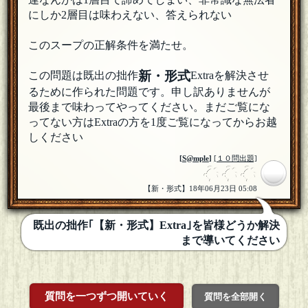
にしか2層目は味わえない、答えられない
このスープの正解条件を満たせ。
新・形式
この問題は既出の拙作
Extraを解決させ
るために作られた問題です。申し訳ありませんが
最後まで味わってやってください。まだご覧にな
ってない方はExtraの方を1度ご覧になってからお越
しください
[
S@mple
]
[１０問出題]
【新・形式】18年06月23日 05:08
既出の拙作｢【新・形式】Extra｣を皆様どうか解決
まで導いてください
質問を一つずつ開いていく
質問を全部開く