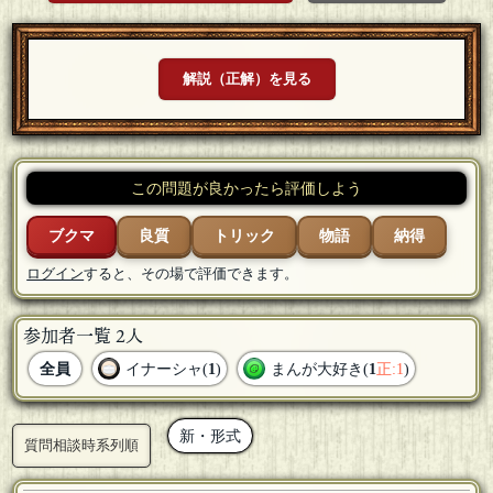
解説（正解）を見る
この問題が良かったら評価しよう
ブクマ
良質
トリック
物語
納得
ログイン
すると、その場で評価できます。
参加者一覧 2人
全員
イナーシャ(
1
)
まんが大好き(
1
正:1
)
新・形式
質問相談時系列順