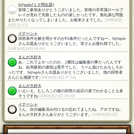
S@mple
[１０問出題]
皆様ご参加ありがとうございました。皆様の非常識ロールプ
レイが見れて失敗したものの楽しかったです。無礼講な問題
またやりたくなってしまいました。お粗末さまでした。
[18年06月
24日 23:13]
イナーシャ
回答条件を解き明かすのがFA条件だったんですねー。S@mple
さん出題ありがとうございました、皆さんお疲れ様でした。
[18年06月24日 09:09]
まんが大好き
あ、これでよかったのか、2層目は編集後の事だったんです
ね、結局最初の連投は悪手でした、うーん負けたおもしろか
ったです、S@mpleさん出題ありがとうございました、他の回答者
さんにも感謝です
[18年06月24日 07:04]
まんが大好き
いえいえ、むしろこの後の回答の反応の差でわかることも多
そうですね
[18年06月23日 18:39]
イナーシャ
うん、自分編集済み付けるの忘れてましたね、アホですね。
まんが大好きさんありがとうございます。
[18年06月23日
16:27]
イナーシャ
改めて参加させていただきます。質問制限なくなった感じな