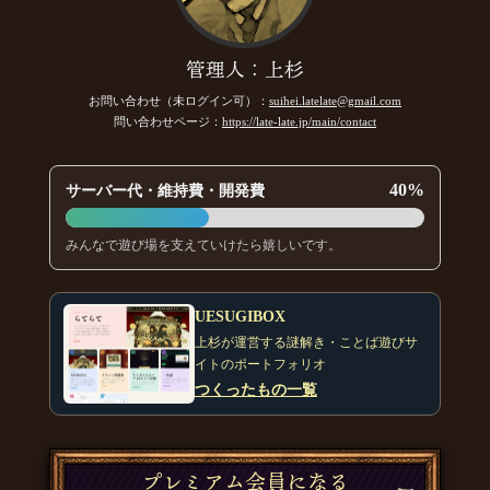
管理人：上杉
お問い合わせ（未ログイン可）：
suihei.latelate@gmail.com
問い合わせページ：
https://late-late.jp/main/contact
40%
サーバー代・維持費・開発費
みんなで遊び場を支えていけたら嬉しいです。
UESUGIBOX
上杉が運営する謎解き・ことば遊びサ
イトのポートフォリオ
つくったもの一覧
プレミアム会員になる