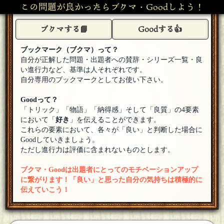
この問題が良かったらブクマ・Goodしよう！
んでしょうか…？とりあえず、回答条件がまだ確定じゃなか
ったと思うのでそこから始めてみたいと思います。
[18年06月23日
09:42]
ブクマする📘
Goodする👍
砂浜ウミガメ
[１０問出題]
20の質問を使い切る方法は違ったんですね・・・私には手の
ブックマーク（ブクマ）って？
付けようがないです、全く分かりません
[18年06月23日 09:40]
自分が正解した問題・出題者への賛辞・シリーズ一覧・良
い進行力など、基準は人それぞれです。
まんが大好き
了解です、おやすみなさい
[18年06月23日 08:34]
自分専用のブックマークとしてお使い下さい。
S@mple
[１０問出題]
Goodって？
思うところとか状況とか色々ありすぎて長くなるのでもろも
「トリック」「物語」「納得感」そして「良質」の4要素
ろ解説につけます。とりあえず最後まで解いてもらえるとあ
において「
好き
」を伝えることができます。
の問題も浮かばれるかと思います。私は仕事明けなのでこれから寝
これらの要素において、各々が「良い」と判断した場合に
ます。次の浮上は夕方くらいかな……
[18年06月23日 08:13]
Goodしていきましょう。
まんが大好き
ただし進行力は評価に含まれないものとします。
20問目の質問でたらヒントは出せない仕様だったって事です
か？
[18年06月23日 07:34]
ブクマ・Goodは出題者にとってのモチベーションアップ
まんが大好き
に繋がります！「良い」と思った自分の気持ちは積極的に
よろしくお願いします
[18年06月23日 07:33]
伝えていこう！