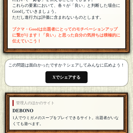
参加ですー、凸コットンさんの５００円硬貨結構説得力あり
これらの要素において、各々が「良い」と判断した場合に
ますね。
[18年07月13日 23:12]
Goodしていきましょう。
ただし進行力は評価に含まれないものとします。
黒井由紀
なるほど、後半の「日本だけ」も、「日本国内(場所)でだけ」
という場合と、「日本製・日本産でだけ」という場合が考え
ブクマ・Goodは出題者にとってのモチベーションアップ
られるのですね。「問題文後半の「日本だけ」とは、日本国内全域
に繋がります！「良い」と思った自分の気持ちは積極的に
または国内のどこかでだけ、という意味ですか？」を提案します。
伝えていこう！
[18年07月10日 18:05]
折鶴聖人
参加します。
[18年07月09日 18:03]
この問題は面白かったですか？シェアしてみんなに広めよう！
凸コットン
参加します。用知識をトリビアと解釈して考えて。日本だけ
Xでシェアする
のすごい所として５００円硬貨を傾けると日本って文字が見
えるとかありますよね。
[18年07月08日 09:06]
黒井由紀
問題文中の「出る」の言い換えを探っていきたいです。「生
息」「発生」「表出」などを思いつきましたが……
[18年07月
管理人のほかのサイト
07日 23:19]
DEBONO
Ferst
1人でウミガメのスープをプレイできるサイト。出題者がいな
参加させていただきます
[18年07月02日 07:35]
くても遊べます。
まんが大好き