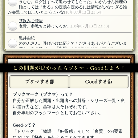
うむむ。ログはすべて追わせてもらった。いかんせん推理の
軸としては「出る」の定義を定めるには情報が少なすぎる誰
か突撃してほしいところじゃな
[18年07月13日 23:54]
茶飲みご隠居
老骨、参戦ちと待ってろお…
[18年07月13日 23:53]
黒井由紀
ののんさん、呼びかけに応えてくださりありがとうございま
す！ なるほど～、「出場」！
[18年07月13日 23:48]
ののん
はじめまして、参加させていただきますー。「出る」、出場
この問題が良かったらブクマ・Goodしよう！
とかもあるかなと思いました
[18年07月13日 23:44]
甘木
[☆スタンプ絵師]
ブクマする📘
Goodする👍
('ω')ノ
[18年07月13日 23:18]
黒井由紀
ブックマーク（ブクマ）って？
甘木さん、呼びかけに応えてくださりありがとうございま
自分が正解した問題・出題者への賛辞・シリーズ一覧・良
す！
[18年07月13日 23:17]
い進行力など、基準は人それぞれです。
自分専用のブックマークとしてお使い下さい。
甘木
[☆スタンプ絵師]
「問題文後半の「日本だけ」とは、日本国内全域または国内
のどこかでだけ、という意味ですか？」質問賛成ですー。
[18
Goodって？
年07月13日 23:13]
「トリック」「物語」「納得感」そして「良質」の4要素
において「
甘木
[☆スタンプ絵師]
好き
」を伝えることができます。