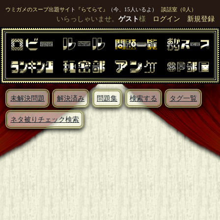
ウミガメのスープ出題サイト『らてらて』
（今、15人いるよ）
談話室（0人）
いらっしゃいませ。
ゲスト
様
ログイン
新規登録
未解決問題
解決済み
問題集
検索する
タグ一覧
ネタ被りチェック検索