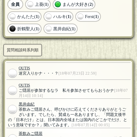
全員
上葵(
1
)
まんが大好き(
2
)
かんたた(
1
)
ハルキ(
1
)
Ferst(
1
)
折鶴聖人(
1
)
黒井由紀(
1
)
質問相談時系列順
OUTIS
迷宮入りかナ・・・？
[18年07月23日 22:59]
OUTIS
ご隠居が参加するなラ 私モ参加させてもらおうかナ
[18年07
月14日 10:14]
黒井由紀
茶飲みご隠居さん、呼びかけに応えてくださりありがとうご
ざいます。でしたら、賛成も一名ありますし、「問題文後半
の「日本だけ」とは、日本国内全域または国内のどこかでだけ、と
いう意味ですか？」聞いてみます。
[18年07月14日 00:05]
茶飲みご隠居