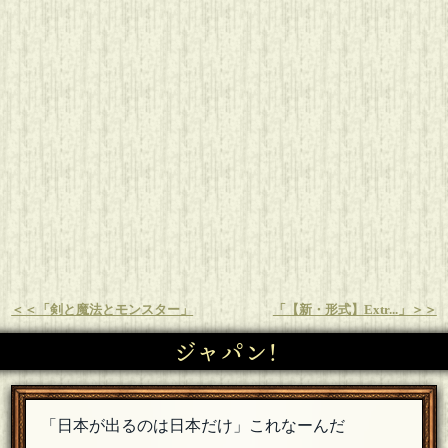
＜＜「剣と魔法とモンスター」
「【新・形式】Extr...」＞＞
ジャパン!
「日本が出るのは日本だけ」これなーんだ