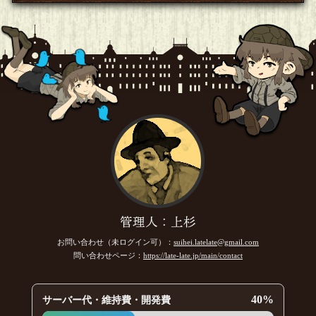
了解です
[18年07月01日 19:46]
ハルキ
「太陽は関係ありますか？」で質問してみます
[編集済]
[18年
07月01日 11:32]
まんが大好き
ハルキさんの説を支持します、また来られたら質問お願いし
ます
[18年07月01日 09:48]
まんが大好き
なるほど、確かに国旗を想像すると日本以外で初日の出を再
現出来る所は無いわけですし、言われてみると問題文の前の
方の日本は国旗の事のように思えてきますね
[18年07月01日 09:47]
ハルキ
富士さんに初日の出 日本を代表する山と日の丸印の日の
出 とか？
[18年06月30日 20:53]
管理人：上杉
ハルキ
参加します
[18年06月30日 20:53]
お問い合わせ（未ログイン可）：
suihei.latelate@gmail.com
問い合わせページ：
https://late-late.jp/main/contact
まんが大好き
黒井さん居ないみたいだから代わりに質問しておきます
[18年
06月29日 17:57]
40%
サーバー代・維持費・開発費
まんが大好き