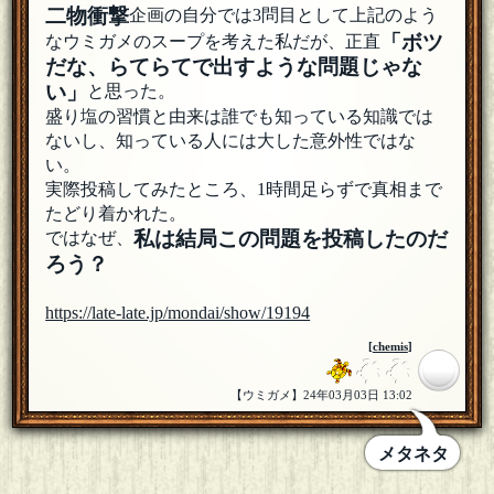
二物衝撃
企画の自分では3問目として上記のよう
「ボツ
なウミガメのスープを考えた私だが、正直
だな、らてらてで出すような問題じゃな
い」
と思った。
盛り塩の習慣と由来は誰でも知っている知識では
ないし、知っている人には大した意外性ではな
い。
実際投稿してみたところ、1時間足らずで真相まで
たどり着かれた。
私は結局この問題を投稿したのだ
ではなぜ、
ろう？
https://late-late.jp/mondai/show/19194
[
chemis
]
【ウミガメ】24年03月03日 13:02
メタネタ