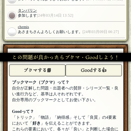
タンバリン
参加します
[24年03月14日 13:52]
chemis
あさまちさんよろしくお願いします。
[24年03月09日 06:27]
あさまち
参加します。
[24年03月08日 20:05]
この問題が良かったらブクマ・Goodしよう！
畦猿
YES！今まではおとなしめの質問をしていましたがこれから
ブクマする📘
Goodする👍
は悪魔的ないやらしい質問をする所存であります
[24年03月06
日 06:23]
ブックマーク（ブクマ）って？
chemis
自分が正解した問題・出題者への賛辞・シリーズ一覧・良
畦猿さんよろしくお願いします。 Q.本性とは、難しめの漢
字を使っていますがハンドルネームが最近900問出題超えた方
い進行力など、基準は人それぞれです。
のアナグラムで、実は同一人物の別アカウントだったりするという
自分専用のブックマークとしてお使い下さい。
事ですか？（スナイプ狙い｝
[編集済]
[24年03月05日 22:07]
畦猿
Goodって？
参加します。（畦猿は本性を表した）
[24年03月05日 21:11]
「トリック」「物語」「納得感」そして「良質」の4要素
において「
好き
」を伝えることができます。
chemis
これらの要素において、各々が「良い」と判断した場合に