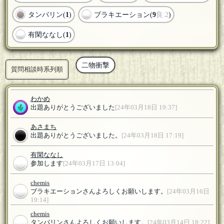
タンバリン(
1
)
ブラキエーション(
9
良:2
)
有閑ななし(
1
)
二物衝撃
質問相談時系列順
わかめ
出題ありがとうございました
[24年03月18日 19:37]
あさまち
出題ありがとうございました。
[24年03月18日 17:19]
有閑ななし
参加します
[24年03月17日 13:04]
chemis
ブラキエーションさんよろしくお願いします。
[24年03月16日
19:14]
chemis
タンバリンさんよろしくお願いします。
[24年03月14日 18:22]