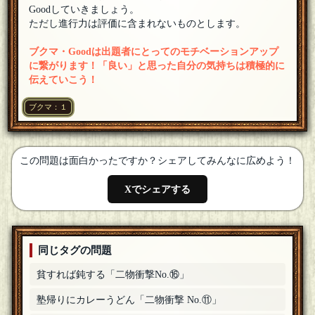
ほかほかご飯さんよろしくお願いします。
[24年03月05日
Goodしていきましょう。
12:12]
ただし進行力は評価に含まれないものとします。
ほかほかご飯
参加します！
[24年03月05日 06:54]
ブクマ・Goodは出題者にとってのモチベーションアップ
に繋がります！「良い」と思った自分の気持ちは積極的に
chemis
伝えていこう！
わかめさんよろしくお願いします。
[24年03月03日 21:41]
ブクマ：１
わかめ
参加します
[24年03月03日 21:14]
chemis
この問題は面白かったですか？シェアしてみんなに広めよう！
油獣さんよろしくお願いします。
[24年03月03日 13:07]
Xでシェアする
油獣
参加します
[24年03月03日 13:05]
同じタグの問題
貧すれば鈍する「二物衝撃No.⑯」
塾帰りにカレーうどん「二物衝撃 No.⑪」