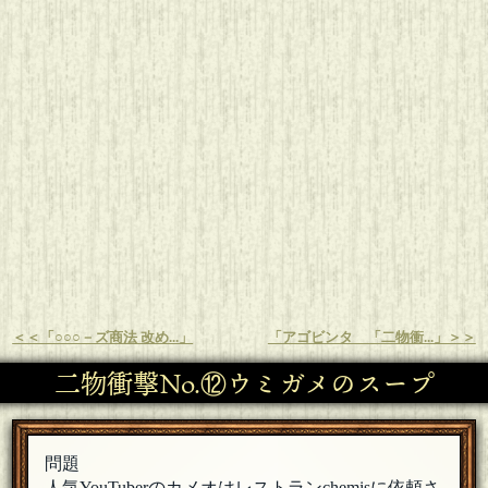
＜＜「○○○－ズ商法 改め...」
「アゴビンタ 「二物衝...」＞＞
二物衝撃No.⑫ウミガメのスープ
問題
人気YouTuberのカメオはレストランchemisに依頼さ