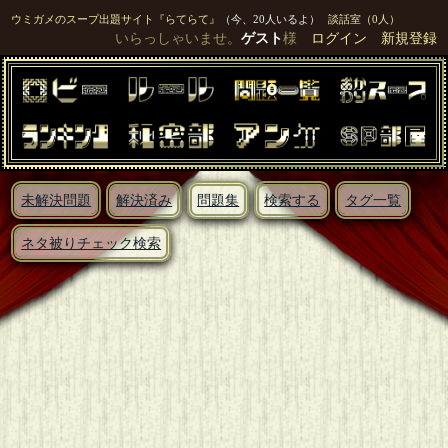
ウミガメのスープ出題サイト『らてらて』
（今、20人いるよ）
談話室（0人）
いらっしゃいませ。
ゲスト
様
ログイン
新規登録
未解決問題
解決済み
問題集
検索する
タグ一覧
ネタ被りチェック検索