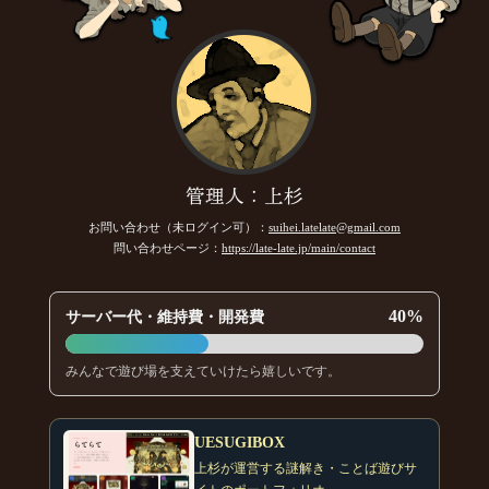
管理人：上杉
お問い合わせ（未ログイン可）：
suihei.latelate@gmail.com
問い合わせページ：
https://late-late.jp/main/contact
40%
サーバー代・維持費・開発費
みんなで遊び場を支えていけたら嬉しいです。
UESUGIBOX
上杉が運営する謎解き・ことば遊びサ