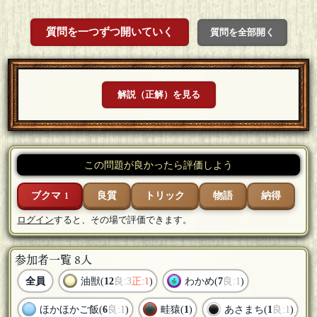
質問を一つずつ開いていく
質問を全部開く
解説（正解）を見る
この問題が良かったら評価しよう
ブクマ
良質
トリック
物語
納得
1
ログイン
すると、その場で評価できます。
参加者一覧 8人
全員
油獣(
12
良:3
正:1
)
わかめ(
7
良:1
)
ほかほかご飯(
6
良:1
)
畦猿(
1
)
あさまち(
1
良:1
)