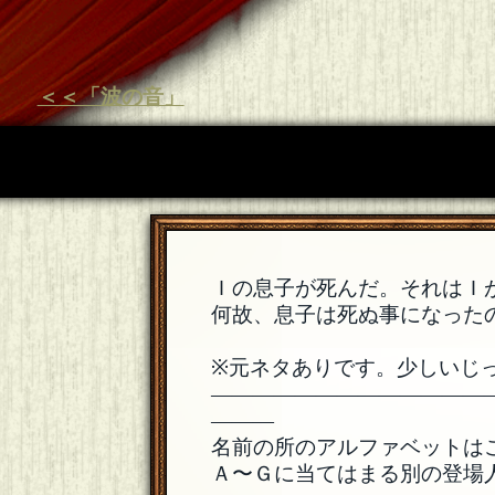
＜＜「波の音」
Ｉの息子が死んだ。それはＩ
何故、息子は死ぬ事になった
※元ネタありです。少しいじ
―――――――――――――
―――
名前の所のアルファベットは
Ａ〜Ｇに当てはまる別の登場