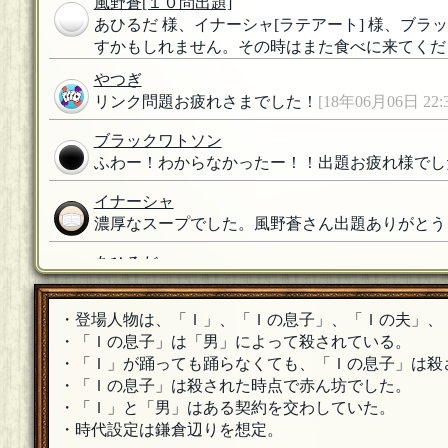
風野蒼
[１０問出題]
あひるだ 様、イナーシャ[ラテアート] 様、ブ
すかもしれません。その時はまた食べに来てくだ
やつぎ
リンク問題お疲れさまでした！
[18年06月06日 22:3
ブラックワトソン
ふわー！わからなかったー！！出題お疲れ様でし
イナーシャ
濃厚なスープでした。風野蒼さん出題ありがとう
あひるだ
出題お疲れ様です！ やはり自分は推理したという
22:31]
・登場人物は、「Ｉ」、「Ｉの息子」、「Ｉの夫」、
風野蒼
[１０問出題]
・「Ｉの息子」は「男」によって殺されている。
「波の音」の方も解答出しておきますね～
[18年0
・「Ｉ」が踊っても踊らなくても、「Ｉの息子」は殺
・「Ｉの息子」は殺された時点で赤ん坊でした。
風野蒼
[１０問出題]
・「Ｉ」と「男」はある契約を交わしていた。
と言うわけで終わりです！ イナーシャ[ラテアー
・時代設定は鎌倉辺りを想定。