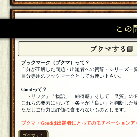
風野蒼
[１０問出題]
イナーシャ[ラテアート] 様 それは流石に転生
イナーシャ
この
赤ん坊だし無理かな？と思いつつももしかしたら
風野蒼
[１０問出題]
ブクマする📘
あひるだ 様、いらっしゃいませ！
[18年06月06日 0
あひるだ
ブックマーク（ブクマ）って？
ちらっと参加して寝落ちします
[編集済]
[18年06月
自分が正解した問題・出題者への賛辞・シリーズ一
自分専用のブックマークとしてお使い下さい。
風野蒼
[１０問出題]
おっと、砂浜ウミガメ[１０問出題] 様、いらっ
Goodって？
「トリック」「物語」「納得感」そして「良質」の4
風野蒼
[１０問出題]
これらの要素において、各々が「良い」と判断した場
イナーシャ[ラテアート] 様、やつぎ 様、いらっ
ただし進行力は評価に含まれないものとします。
やつぎ
波の音、からダッシュしてきました！
[18年06月05
ブクマ・Goodは出題者にとってのモチベーション
イナーシャ
ブクマ：１