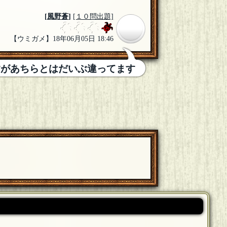
[
風野蒼
]
[１０問出題]
【ウミガメ】18年06月05日 18:46
すがあちらとはだいぶ違ってます