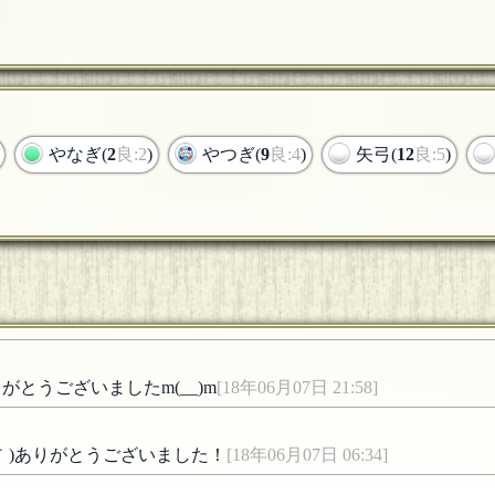
やなぎ(
2
良:2
)
やつぎ(
9
良:4
)
矢弓(
12
良:5
)
とうございましたm(__)m
[18年06月07日 21:58]
｀)ありがとうございました！
[18年06月07日 06:34]