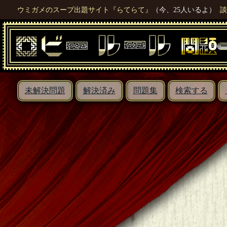
ウミガメのスープ出題サイト『らてらて』
（今、25人いるよ）
談
未解決問題
解決済み
問題集
検索する