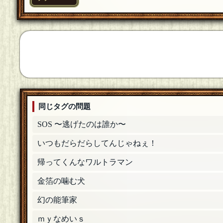
参加させていただきます。
[18年06月05日 22:40]
風野蒼
[１０問出題]
矢弓 様、あか猫 様、いらっしゃいませ！
[18年06
砂浜ウミガメ
[１０問出題]
ちょっとだけ参加します
[18年06月05日 22:33]
あか猫
参加しますーん三┏( ^o^)┛
[18年06月05日 22:29]
同じタグの問題
矢弓
[１０回良質問]
SOS 〜逃げたのは誰か〜
参加します
[18年06月05日 22:10]
いつもだらだらしてんじゃねぇ！
風野蒼
[１０問出題]
やつぎ 様、いらっしゃいませ！
[18年06月05日 21:
帰ってくんなワルトラマン
やつぎ
金箔の噛む犬
参加させていただきます！
[18年06月05日 21:08]
幻の能筆家
風野蒼
[１０問出題]
ｍｙなめいｓ
おっと、ブラックワトソン様がいらっしゃるとは