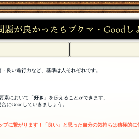
とかしてないと無理じゃないですかね（苦笑）
[18年06月06日 21:5
問題が良かったらブクマ・Goodし
めっちゃ有能なスーパーベビーかも…とか思って質問してしま
6:19]
06日 00:17]
覧・良い進行力など、基準は人それぞれです。
しゃいませ！ 言ってなかったですね！
[18年06月05日 23:36]
要素において「
好き
」を伝えることができます。
合にGoodしていきましょう。
しゃいませ！
[18年06月05日 22:49]
日 22:41]
アップに繋がります！「良い」と思った自分の気持ちは積極的に