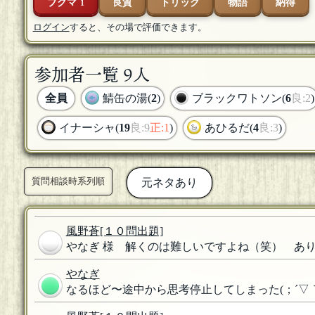
ブクマ
良質
トリック
物語
納得
1
ログイン
すると、その場で評価できます。
参加者一覧 9人
全員
鯖缶の湯(
2
)
ブラックワトソン(
6
良:2
)
イナーシャ(
19
良:9
正:1
)
あひるだ(
4
良:3
)
質問相談時系列順
元ネタあり
風野蒼
[１０問出題]
やなぎ 様 解くのは難しいですよね（笑） ありが
やなぎ
なるほど〜途中から思考停止してしまった(；´▽