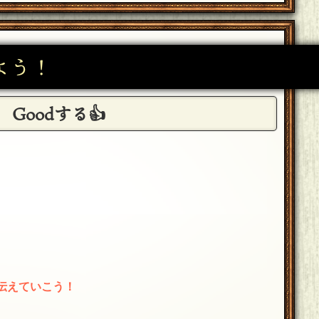
6]
よう！
いましたｗ
[18年06月06日 20:33]
Goodする👍
伝えていこう！