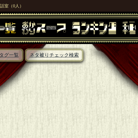
話室（0人）
タグ一覧
ネタ被りチェック検索