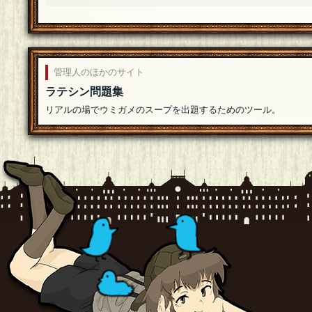
風野蒼
[１０問出題]
鯖缶の湯 様、ブラックワトソン 様、やなぎ 様
やなぎ
管理人のほかのサイト
参加します( *´︶`*)死を呼ぶダンスの時と似たような
ラテシン問題集
ブラックワトソン
リアルの場でウミガメのスープを出題するためのツール。
参加しますー！わーい！！
[18年06月05日 19:45]
鯖缶の湯
[１問出題]
参加させていただきます。
[18年06月05日 19:31]
風野蒼
[１０問出題]
あ、問題文の、「Ａ〜Ｇの〜」→「Ａ〜Ｈの〜」
風野蒼
[１０問出題]
出先で出題したので帰宅するまで返信が遅いかも