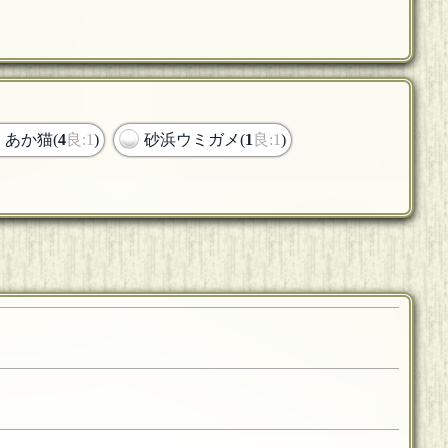
あか猫(
4
良:1
)
砂浜ウミガメ(
1
良:1
)