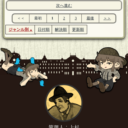
次へ進む
＜＜
最初
1
2
3
最後
＞＞
ジャンル別
日付順
解決順
更新順
管理人：上杉