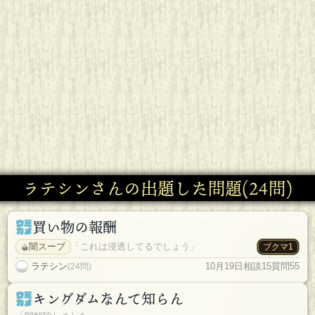
ラテシンさんの出題した問題(24問)
買い物の報酬
闇スープ
「これは浸透してるでしょう」
ブクマ1
ラテシン
10月19日
相談15
質問55
(24問)
キングダムなんて知らん