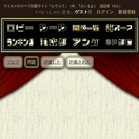
ウミガメのスープ出題サイト『らてらて』
（今、7人いるよ）
談話室（0人）
いらっしゃいませ。
ゲスト
様
ログイン
新規登録
プロフ
問題
評価した
評価された