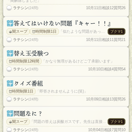
「闇解除しました」
ラテシン
10月11日
相談12
質問26
(24問)
答えてはいけない問題『キャー！！』
闇スープ
時間制限1日
「似たような問題があったと思いますがオリジナルだと思います(笑)状況次第で闇外します」
ブクマ1
ラテシン
10月11日
相談11
質問21
(24問)
替え玉受験つ
時間制限12時間
「かなり無理があるけどご了承願います」
ラテシン
10月10日
相談4
質問54
(24問)
クイズ番組
時間制限1日
「即答されませんように(笑)」
ラテシン
10月09日
相談13
質問26
(24問)
問題なに？
闇スープ
「問題の答えは炭酸ガスです。先生は直接ヒントはだしていません」
ブクマ1
ラテシン
10月04日
相談7
質問10
(24問)