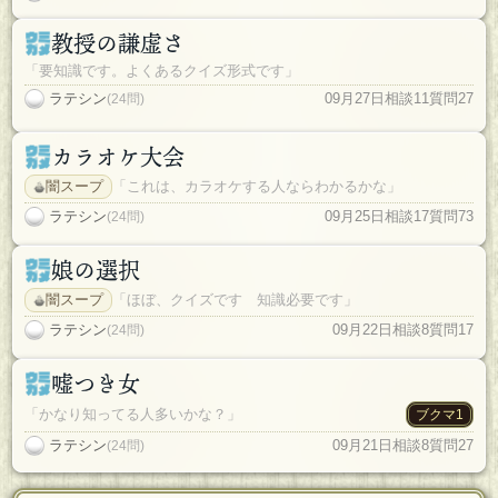
教授の謙虚さ
「要知識です。よくあるクイズ形式です」
ラテシン
09月27日
相談11
質問27
(24問)
カラオケ大会
闇スープ
「これは、カラオケする人ならわかるかな」
ラテシン
09月25日
相談17
質問73
(24問)
娘の選択
闇スープ
「ほぼ、クイズです 知識必要です」
ラテシン
09月22日
相談8
質問17
(24問)
嘘つき女
「かなり知ってる人多いかな？」
ブクマ1
ラテシン
09月21日
相談8
質問27
(24問)