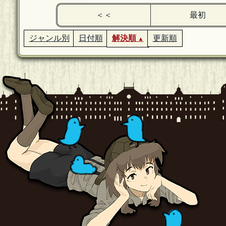
＜＜
最初
ジャンル別
日付順
解決順
更新順