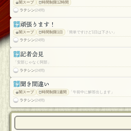
闇スープ
時間制限12時間
ラテシン
(24問)
頑張ります！
闇スープ
時間制限1日
「簡単ですけど1日は下さい」
ラテシン
(24問)
記者会見
「安部じゃなく阿部」
ラテシン
(24問)
聞き間違い
闇スープ
時間制限1週間
「午前中に解答出します」
ラテシン
(24問)