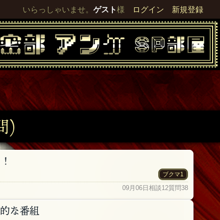
いらっしゃいませ。
ゲスト
様
ログイン
新規登録
問)
り！
ブクマ1
09月06日
相談12
質問38
徴的な番組