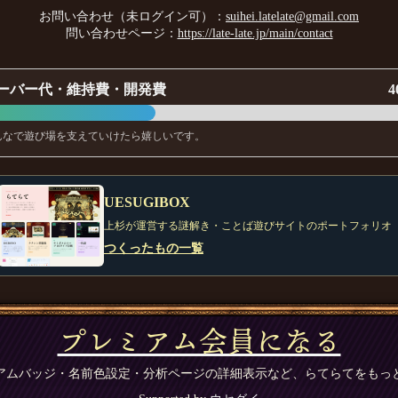
お問い合わせ（未ログイン可）：
suihei.latelate@gmail.com
問い合わせページ：
https://late-late.jp/main/contact
ーバー代・維持費・開発費
4
んなで遊び場を支えていけたら嬉しいです。
UESUGIBOX
上杉が運営する謎解き・ことば遊びサイトのポートフォリオ
つくったもの一覧
プレミアム会員になる
アムバッジ・名前色設定・分析ページの詳細表示など、らてらてをもっ