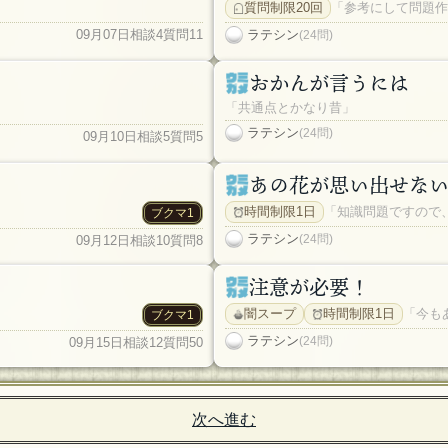
質問制限20回
「参考にして問題作
09月07日
相談4
質問11
ラテシン
(24問)
おかんが言うには
「共通点とかなり昔」
ラテシン
(24問)
09月10日
相談5
質問5
あの花が思い出せな
時間制限1日
「知識問題ですので
ブクマ1
ラテシン
(24問)
09月12日
相談10
質問8
注意が必要！
闇スープ
時間制限1日
「今も
ブクマ1
ラテシン
(24問)
09月15日
相談12
質問50
次へ進む