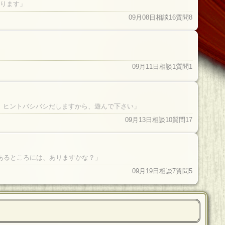
ります」
09月08日
相談16
質問8
09月11日
相談1
質問1
い
、ヒントバシバシだしますから、遊んで下さい」
09月13日
相談10
質問17
あるところには、ありますかな？」
09月19日
相談7
質問5