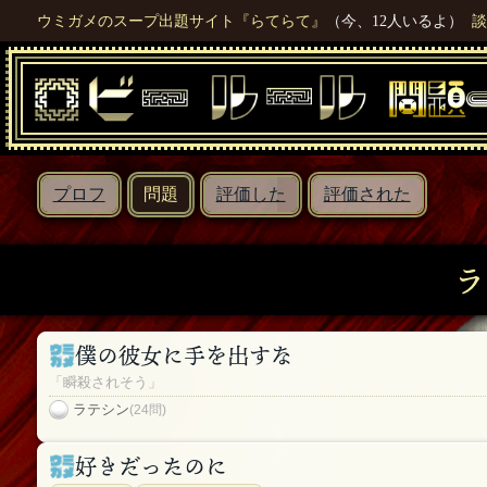
ウミガメのスープ出題サイト『らてらて』
（今、12人いるよ）
談
プロフ
問題
評価した
評価された
ラ
僕の彼女に手を出すな
「瞬殺されそう」
ラテシン
(24問)
好きだったのに