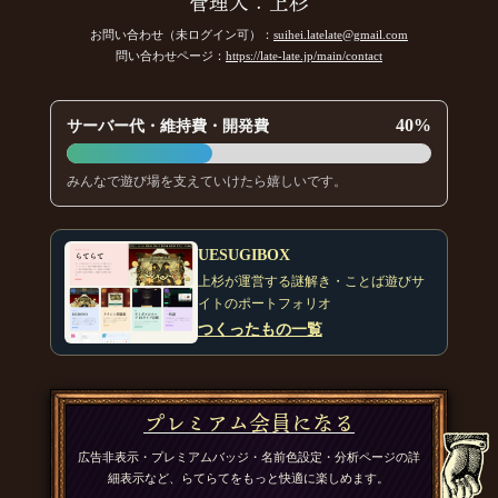
管理人：上杉
お問い合わせ（未ログイン可）：
suihei.latelate@gmail.com
問い合わせページ：
https://late-late.jp/main/contact
40%
サーバー代・維持費・開発費
みんなで遊び場を支えていけたら嬉しいです。
UESUGIBOX
上杉が運営する謎解き・ことば遊びサ
イトのポートフォリオ
つくったもの一覧
プレミアム会員になる
広告非表示・プレミアムバッジ・名前色設定・分析ページの詳
細表示など、らてらてをもっと快適に楽しめます。