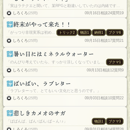
「実はラテクエと聞いて、某RPGと勘違いしていたのは内緒です。」
しろくろ
09月16日
相談24
質問19
(25問)
終末がやって来た！！
「がっつり非現実系は初めての試みです。」
トリック2
物語1
納得1
ブクマ6
しろくろ
09月15日
相談17
質問21
(25問)
暑い日にはミネラルウォーター
「のんびり考えていたら、すっかり涼しくなっていました…(´・ω・) ﾌｰﾑ」
ブクマ1
しろくろ
09月13日
相談12
質問9
(25問)
ばいばい、ラブレター
「ラブレターって、とてもいい文化だと思うのです。」
しろくろ
09月03日
相談10
質問22
(25問)
悲しきカメオのサガ
「ばばんば、ばん↑ばん↓ば～ん↑♪」
物語1
ブクマ3
しろくろ
09月01日
相談14
質問28
(25問)