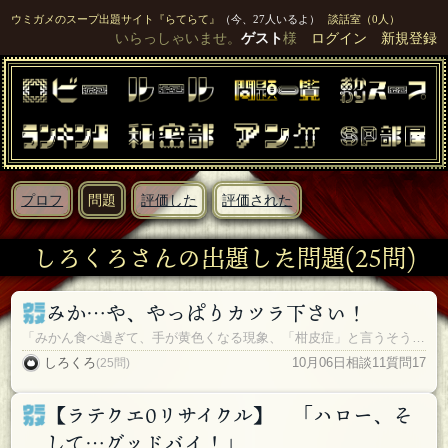
ウミガメのスープ出題サイト『らてらて』
（今、27人いるよ）
談話室（0人）
いらっしゃいませ。
ゲスト
様
ログイン
新規登録
プロフ
問題
評価した
評価された
しろくろさんの出題した問題(25問)
みか…や、やっぱりカツラ下さい！
「みかん食べ過ぎて、手が黄色くなる現象、「柑皮症」と言うそうです！」
しろくろ
10月06日
相談11
質問17
(25問)
【ラテクエ0リサイクル】 「ハロー、そ
して…グッドバイ！」