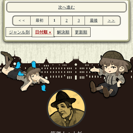
次へ進む
＜＜
最初
1
2
3
最後
＞＞
ジャンル別
日付順
解決順
更新順