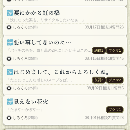
涙にかかる虹の橋
「没になった案も、リサイクルしたいなぁ…」
しろくろ
08月17日
相談14
質問23
(25問)
悪い事してないのに…
「バッチの色を、白と黒の2色にしたい今日この頃。」
納得1
ブクマ1
しろくろ
08月15日
相談18
質問45
(25問)
はじめまして、これからよろしくね。
「たまにはこんな感じのスープをば。」
良質3
ブクマ2
しろくろ
08月02日
相談11
質問5
(25問)
見えない花火
「たまや～かぎや～」
ブクマ1
しろくろ
08月01日
相談21
質問28
(25問)