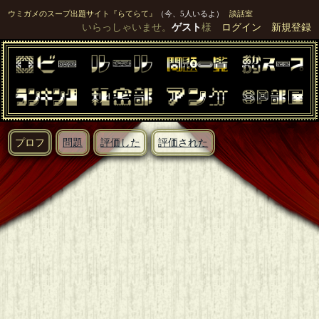
ウミガメのスープ出題サイト『らてらて』
（今、5人いるよ）
談話室
いらっしゃいませ。
ゲスト
様
ログイン
新規登録
プロフ
問題
評価した
評価された