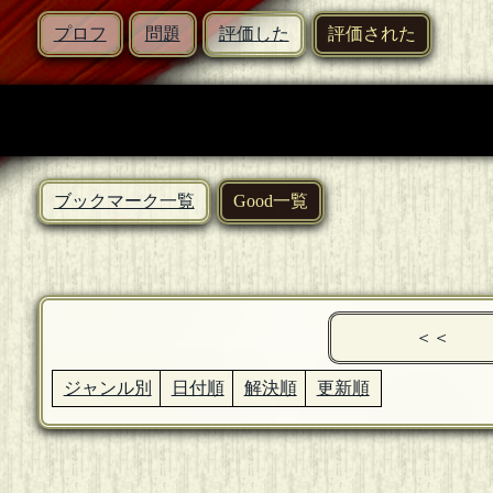
プロフ
問題
評価した
評価された
ブックマーク一覧
Good一覧
＜＜
ジャンル別
日付順
解決順
更新順