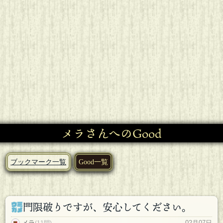
メラさんへのGood
ブックマーク一覧
Good一覧
門限破りですが、安心してください。
メラ
02月07日
(11問)