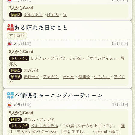
3人からGood
グルタミン
・
ほずみ
・
竹
物語3
ある晴れた日のこと
すぐ回答
メラ
05月19日
(11問)
8人からGood
いんふぃ
・
アカガミ
・
わかめ
・
「マクガフィン」
・
異
トリック5
邦人
アカガミ
物語1
布袋ナイ
・
アカガミ
・
わかめ
・
鰤皿器
・
いんふぃ
・
アメミ
納得6
ヤ
不愉快なモーニングルーティーン
メラ
12月21日
(11問)
9人からGood
輪ゴム
・
アカガミ
良質2
ベルンカステル
「この描写の仕方が上手いです」・
闇
トリック6
汁
「主人公が逆パターンね。上手いですね。」・
tpierrot
・
輪ゴ