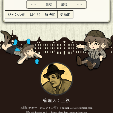
＜＜
最初
最後
＞＞
ジャンル別
日付順
解決順
更新順
管理人：上杉
お問い合わせ（未ログイン可）：
suihei.latelate@gmail.com
問い合わせページ：
https://late-late.jp/main/contact