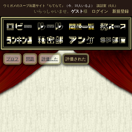
ウミガメのスープ出題サイト『らてらて』
（今、10人いるよ）
談話室（0人）
いらっしゃいませ。
ゲスト
様
ログイン
新規登録
プロフ
問題
評価した
評価された