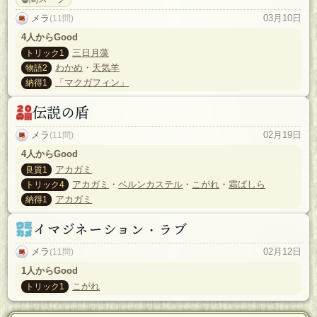
メラ
03月10日
(11問)
4人からGood
三日月藻
トリック1
わかめ
・
天気羊
物語2
「マクガフィン」
納得1
伝説の盾
メラ
02月19日
(11問)
4人からGood
アカガミ
良質1
アカガミ
・
ベルンカステル
・
こがれ
・
霜ばしら
トリック4
アカガミ
納得1
イマジネーション・ラブ
メラ
02月12日
(11問)
1人からGood
こがれ
トリック1