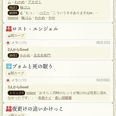
ム
・
わかめ
・
アカガミ
輪ゴム
物語1
Δ
「むぅ」・
ぺてー
「こういうネタありますねw」・
納得6
tpierrot
・
輪ゴム
・
わかめ
・
やや
ロスト・エンジェル
闇スープ
メラ
08月15日
(11問)
2人からGood
わかめ
・
左左右衛門
納得2
ブォムと死の眠り
闇スープ
メラ
04月09日
(11問)
3人からGood
trident
「おそらく20時のヒントが無ければ現実に戻れ
トリック3
なかったです。」・
布袋ナイ
・
蒼い胡蝶蘭
夜更けの追いかけっこ
闇スープ