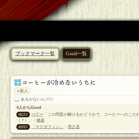
ブックマーク一覧
Good一覧
コーヒーが冷めないうちに
新人
あるかないん
(8問)
4人からGood
ぺてー
「この問題が解けるかどうかで、コーヒーへのこだ
物語2
（？）」・
猪碁
「マクガフィン」
・
雪之丞
納得2