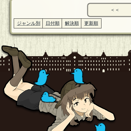
＜＜
ジャンル別
日付順
解決順
更新順