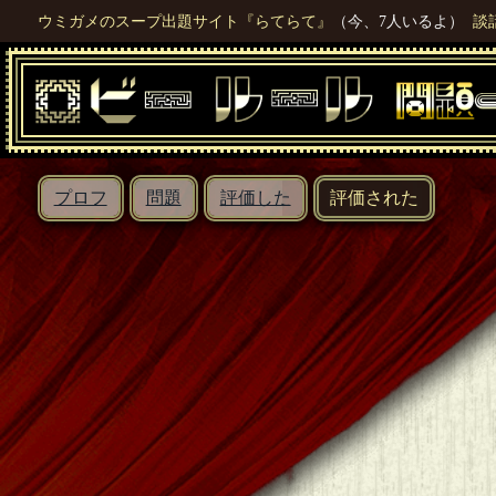
ウミガメのスープ出題サイト『らてらて』
（今、7人いるよ）
談
プロフ
問題
評価した
評価された