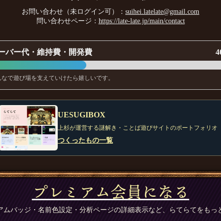
お問い合わせ（未ログイン可）：
suihei.latelate@gmail.com
問い合わせページ：
https://late-late.jp/main/contact
ーバー代・維持費・開発費
4
んなで遊び場を支えていけたら嬉しいです。
UESUGIBOX
上杉が運営する謎解き・ことば遊びサイトのポートフォリオ
つくったもの一覧
プレミアム会員になる
アムバッジ・名前色設定・分析ページの詳細表示など、らてらてをもっ