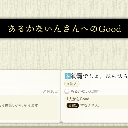
あるかないんさんへのGood
綺麗でしょ。ひらひら
新人
04月16日
あるかないん
(8問)
1人からGood
わり度合いがわかります
すなふきん
良質1