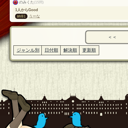
のみくた
(15問)
1人からGood
うーな
納得1
＜＜
ジャンル別
日付順
解決順
更新順