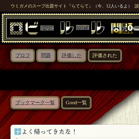
ウミガメのスープ出題サイト『らてらて』
（今、12人いるよ）
談
プロフ
問題
評価した
評価された
ブックマーク一覧
Good一覧
よく帰ってきたな！