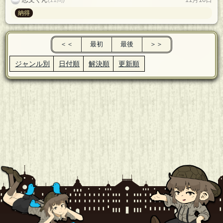
納得
＜＜
最初
最後
＞＞
ジャンル別
日付順
解決順
更新順