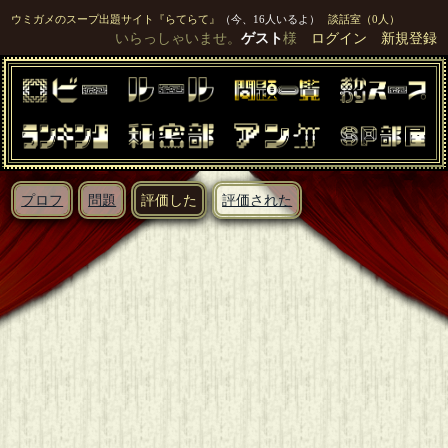
ウミガメのスープ出題サイト『らてらて』
（今、16人いるよ）
談話室（0人）
いらっしゃいませ。
ゲスト
様
ログイン
新規登録
プロフ
問題
評価した
評価された