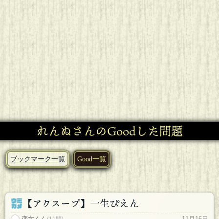
れんぬさんのGoodした問題
ブックマーク一覧
Good一覧
【アクスープ】一生ぴえん
恋文くん
11月16日
(11問)