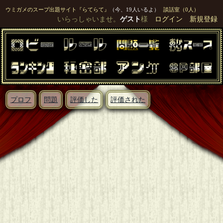
ウミガメのスープ出題サイト『らてらて』
（今、19人いるよ）
談話室（0人）
いらっしゃいませ。
ゲスト
様
ログイン
新規登録
プロフ
問題
評価した
評価された