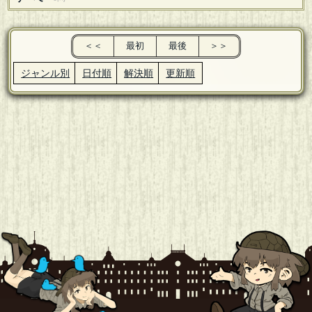
＜＜
最初
最後
＞＞
ジャンル別
日付順
解決順
更新順