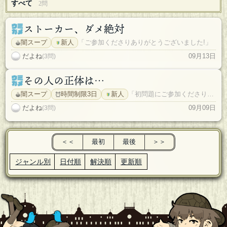
すべて
2問
ストーカー、ダメ絶対
闇スープ
新人
「ご参加くださりありがとうございました!」
だよね
09月13日
(3問)
その人の正体は…
闇スープ
時間制限3日
新人
「初問題にご参加くださりありがとうございました!」
だよね
09月09日
(3問)
＜＜
最初
最後
＞＞
ジャンル別
日付順
解決順
更新順