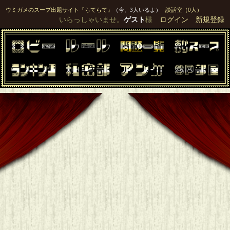
ウミガメのスープ出題サイト『らてらて』
（今、3人いるよ）
談話室（0人）
いらっしゃいませ。
ゲスト
様
ログイン
新規登録