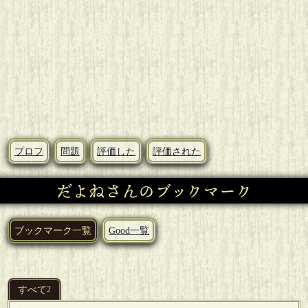
プロフ
問題
評価した
評価された
だよねさんのブックマーク
ブックマーク一覧
Good一覧
すべて
2