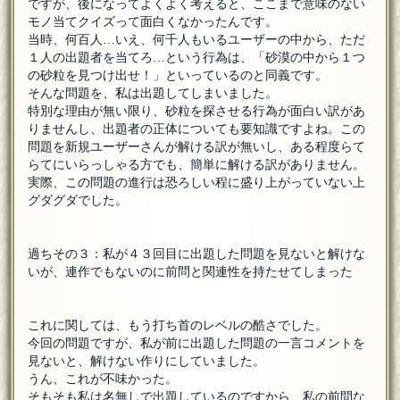
ですが、後になってよくよく考えると、ここまで意味のない
モノ当てクイズって面白くなかったんです。
当時、何百人…いえ、何千人もいるユーザーの中から、ただ
１人の出題者を当てろ…という行為は、「砂漠の中から１つ
の砂粒を見つけ出せ！」といっているのと同義です。
そんな問題を、私は出題してしまいました。
特別な理由が無い限り、砂粒を探させる行為が面白い訳があ
りませんし、出題者の正体についても要知識ですよね。この
問題を新規ユーザーさんが解ける訳が無いし、ある程度らて
らてにいらっしゃる方でも、簡単に解ける訳がありません。
実際、この問題の進行は恐ろしい程に盛り上がっていない上
グダグダでした。
過ちその３：私が４３回目に出題した問題を見ないと解けな
いが、連作でもないのに前問と関連性を持たせてしまった
これに関しては、もう打ち首のレベルの酷さでした。
今回の問題ですが、私が前に出題した問題の一言コメントを
見ないと、解けない作りにしていました。
うん、これが不味かった。
そもそも私は名無しで出題しているのですから、私の前問な