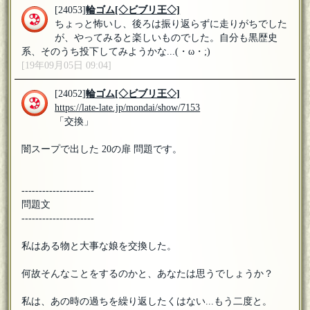
[24053]
輪ゴム
[◇ビブリ王◇]
ちょっと怖いし、後ろは振り返らずに走りがちでした
が、やってみると楽しいものでした。自分も黒歴史
系、そのうち投下してみようかな...(・ω・;)
[19年09月05日 09:04]
[24052]
輪ゴム
[◇ビブリ王◇]
https://late-late.jp/mondai/show/7153
「交換」
闇スープで出した 20の扉 問題です。
---------------------
問題文
---------------------
私はある物と大事な娘を交換した。
何故そんなことをするのかと、あなたは思うでしょうか？
私は、あの時の過ちを繰り返したくはない...もう二度と。