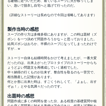
る建物に近づいたため、着ているスーツに火が移ってしま
い、急いで脱衣し自宅へと逃げて行ったのだ。
（詳細なストーリーは長めなので今回は省略してあります）
製作当時の感想
スープの作り方は多種多様にありますが、この時は題材（ズ
ボン）を一つ決めて問題作ろうかな～と思っておりました。
結局ズボンはおろか、半裸のスープになってしまったわけで
すが…ｗ
ストーリー自体も結構時間をかけて考えましたが、一番大変
だったのは、出来上がったプロトタイプのストーリーからち
ょうどよい問題文を再構成していく過程でした。
中々納得の行くものが出来ず、整合性を取るのも一苦労で、
相当難産した記憶があります。
何とか形に出来た時は、すごくうれしくて、「よぉし、出す
ぞぉ！」とやる気満々だったのです。
出題時の感想
問題作成に多くの時間を使った分、ある程度の基礎質問や核
心を突く質問系に対する準備は万全であり、何度も試運転を