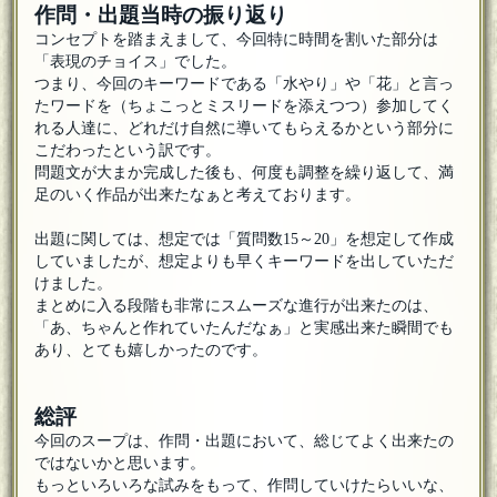
作問・出題当時の振り返り
コンセプトを踏まえまして、今回特に時間を割いた部分は
「表現のチョイス」でした。
つまり、今回のキーワードである「水やり」や「花」と言っ
たワードを（ちょこっとミスリードを添えつつ）参加してく
れる人達に、どれだけ自然に導いてもらえるかという部分に
こだわったという訳です。
問題文が大まか完成した後も、何度も調整を繰り返して、満
足のいく作品が出来たなぁと考えております。
出題に関しては、想定では「質問数15～20」を想定して作成
していましたが、想定よりも早くキーワードを出していただ
けました。
まとめに入る段階も非常にスムーズな進行が出来たのは、
「あ、ちゃんと作れていたんだなぁ」と実感出来た瞬間でも
あり、とても嬉しかったのです。
総評
今回のスープは、作問・出題において、総じてよく出来たの
ではないかと思います。
もっといろいろな試みをもって、作問していけたらいいな、