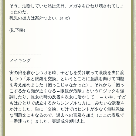
そう。油断していた私は先日、メガネをひねり壊されてしま
ったのだ。
乳児の握力は案外つよい...(ε_ε;)
(以下略)
---------------------
メイキング
---------------------
実の娘を寝かしつける時、子どもを受け取って眼鏡を夫に渡
しつつ「娘と眼鏡を交換」というところに意識を向けて問題
を考え始めました（抱っこじゃなかった）。それから「抱っ
こするから顔が近くなる→眼鏡が危険」というロジックを強
調したり、長女の時の反省を次女に活かして... → いや、子ど
もはひとりで成立するからシンプルな方に... みたいな調整を
かけました。単に「交換」だけではヒントが少なく無味乾燥
な問題文にもなるので、過去への言及を加え（ここの表現で
一番迷った）ました。実話成分9割以上。