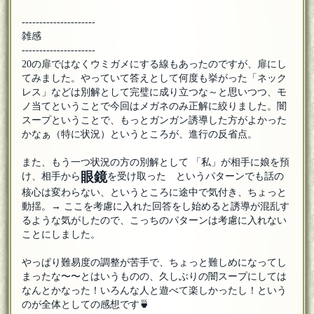
---------------------
雑感
---------------------
20の扉ではなくウミガメにする線もあったのですが、扉にし
てみました。やっていて答えとして何度も挙がった「ネック
レス」などは別解として完璧に成り立つな～と思いつつ、モ
ノ当てということで今回はメガネのみ正解に絞りました。闇
スープということで、もっとガンガン誘導した方がよかった
かなぁ（特に状況）というところが、進行の反省点。
また、もう一つ状況の方の別解として 「私」が相手に娘を預
眼鏡
け、相手から
を受け取った というパターンでも話の
核心は変わらない、というところに途中で気付き、ちょっと
動揺。→ ここを考慮に入れた回答をし始めると誘導が混乱す
るような気がしたので、こっちのパターンは考慮に入れない
ことにしました。
やっぱり難易度の調整が苦手で、ちょっと難しめになってし
まったな〜〜とはいうものの、久しぶりの闇スープにしては
なんとかなった！いろんな人と遊べて楽しかったし！という
のが全体としての感想です🍵