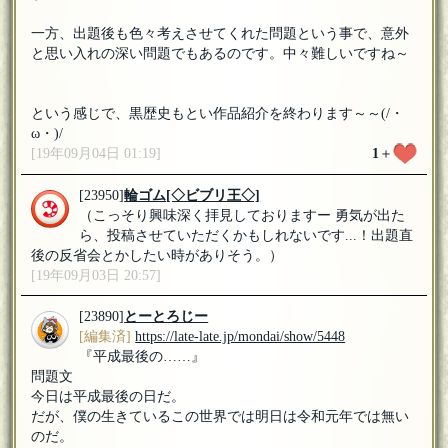
一方、出題後も色々考えさせてくれた問題という事で、意外
と思い入れの深い問題でもあるのです。中々難しいですね～
という感じで、黒歴史もとい作品紹介を終わります～～(/・
ω・)/
[19年09月04日 01:19]
1
＋
[23950]
輪ゴム
[◇ビブリ王◇]
（こっそり興味深く拝見しておりますー 勇気が出た
ら、投稿させていただくかもしれないです...！出題直
後の反省会とかしたい時がありそう。）
[19年09月03日 20:57]
[23890]
とーとろじー
[編集済]
https://late-late.jp/mondai/show/5448
『平成最後の……』
問題文
今日は平成最後の日だ。
だが、僕の生きているこの世界では明日は令和元年では無い
のだ。