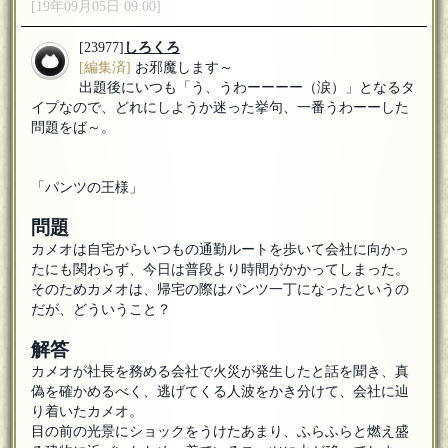
[19年09月05日 09:00]
[23977]
しろくろ
[編集済]
お邪魔します～
出題後にいつも「う、うわーーーー（涙）」となるタ
イプなので、どれにしようか迷った挙句、一番うわーーした
問題をば～。
「パンツの王様」
問題
カメオは自宅からいつもの通勤ルートを歩いて会社に向かっ
たにも関わらず、今日は普段より時間がかかってしまった。
そのためカメオは、帰宅の際はパンツ一丁になったというの
だが、どういうこと？
解答
カメオが社長を務める会社で火災が発生したと話を聞き、真
偽を確かめるべく、逃げてくる人波をかき分けて、会社に辿
り着いたカメオ。
目の前の光景にショックをうけたあまり、ふらふらと燃え盛