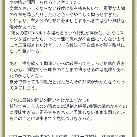
やや暗い問題」を作ろうと考えてた。
文章がおかしくならない程度に所有格を抜いて、重要な人物
の存在を隠したりしたけど色々ややこしく拗らせすぎた。
なにより、主人公の行動に必ずしもするべきではない無駄な
部分があった。
(彼女の首の)ベルトを緩めるという行動が浮かないようにス
ーツを脱がせたら、その一連の流れが不自然にならないよう
にと二度寝させたけど、むしろ解説で不自然さが浮き彫りに
なった気がする。
あと、酒を飲んで勘違いからの殺害ってちょっと短絡的過ぎ
たかも。問題文から昨夜のことまで辿らせるのは無理があっ
たのかもしれない…
自分で作ってる問題だとだんだんその加減が分からなくなっ
てきてしまう。
それに最後の問題の問いかけがまずかった。
解説でも、主人公の諦めには遅刻と絶望2種類の諦めがあるの
に曖昧すぎる。正答例をきちんと予測しないまま出題したか
らこのことに途中まで全然気づけなかった。
闇スープで正解者0のまま停滞→闇スープ解除→結局質問400