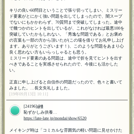
キリの良い60問目ということで張り切ってしまい、ミスリー
ド要素がとにかく強い問題を出してしまったので、闇スープ
でないにもかかわらず、70質問まで突破してしまった。途中
で幾つかのヒントを出しているが、これがなければ最悪100を
突破していたかもしれない。「秀逸な問題である」とお褒め
の言葉も一部の方から頂いたが(この場を借りてお礼申し上げ
ます。ありがとうございます！)、このような問題をあまり心
良く思わない方もいらっしゃるとも思う。
ミスリード要素のある問題は、途中で折を見てヒントを出す
べきであることを実感させられたので、今後にも活かした
い。
正直に申し上げると自信作の問題だったので、色々と書いて
みました。…長文失礼しました。
[19年09月13日 10:11]
[24196]
@8
恥ずかしみ供養…
https://late-late.jp/mondai/show/6520
メイキング時は「コミカルな雰囲気の軽い問題に見せかけた