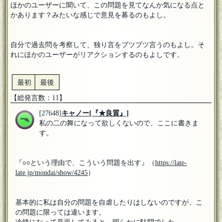
ほかのユーザーに聞いて、この問題を見てなんか気になる点と
かあります？みたいな感じで意見を募るのもよし。
自分で過去問を考察して、独り言をブツブツ言うのもよし。そ
れにほかのユーザーがリアクションするのもよしです。
最初
最後
【総発言数：11】
[27648]
キャノー
[『★良質』]
私の二の舞になって欲しくないので、ここに書きま
す。
『○○という理由で、こういう問題を出す』（
https://late-
late.jp/mondai/show/4245
）
基本的に私は自分の問題を自虐したりはしないのですが、こ
の問題に限っては違います。