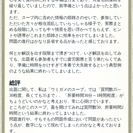
繰り返していましたので、前準備という点はよかったと思い
ます。
ただ、スープ内に含めた情報の煩雑さのせいで、参加してい
ただいた方々が相当混乱していらっしゃる様子で、実際まと
める段階に入っても中々情景を思い浮かべてもらえず、ヒン
トや誘導がこれまた煩雑さに拍車をかけてしまいました。
問題の進行はかなり反省する点があったと感じております。
何とか解説を出す段階まで漕ぎつけて、いざ解説を出してみ
ても、出題者も参加者もすでに疲労困憊と言う体たらくであ
り、準備に時間をかけすぎて本番で大失敗するという典型例
のような結果に終わってしまいました。
総評
出題に関して、私は「ウミガメのスープ」では「質問数25～
30程度、長くても35まで」、「所要時間30分～1時間程度」が
ちょうどいいのかなと考えおり、常に心掛けています。
ところがこのスープ、蓋を開けてみれば質問数50、所要時間2
時間という結果に終わってしまいました。
問題進行や、そもそもの問題作成において問題があったとい
う点が、数字になって現れてしまったのかなと考えておりま
す。