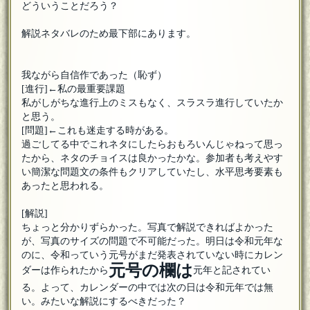
どういうことだろう？
解説ネタバレのため最下部にあります。
我ながら自信作であった（恥ず）
[進行]←私の最重要課題
私がしがちな進行上のミスもなく、スラスラ進行していたか
と思う。
[問題]←これも迷走する時がある。
過ごしてる中でこれネタにしたらおもろいんじゃねって思っ
たから、ネタのチョイスは良かったかな。参加者も考えやす
い簡潔な問題文の条件もクリアしていたし、水平思考要素も
あったと思われる。
[解説]
ちょっと分かりずらかった。写真で解説できればよかった
が、写真のサイズの問題で不可能だった。明日は令和元年な
のに、令和っていう元号がまだ発表されていない時にカレン
元号の欄は
ダーは作られたから
元年と記されてい
る。よって、カレンダーの中では次の日は令和元年では無
い。みたいな解説にするべきだった？