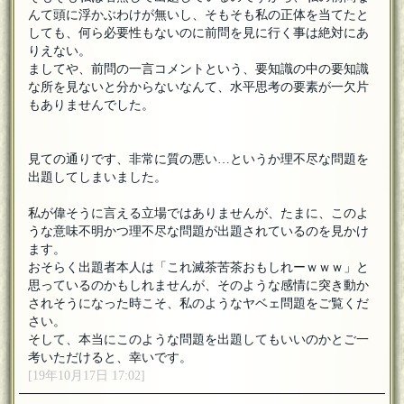
んて頭に浮かぶわけが無いし、そもそも私の正体を当てたと
しても、何ら必要性もないのに前問を見に行く事は絶対にあ
りえない。
ましてや、前問の一言コメントという、要知識の中の要知識
な所を見ないと分からないなんて、水平思考の要素が一欠片
もありませんでした。
見ての通りです、非常に質の悪い…というか理不尽な問題を
出題してしまいました。
私が偉そうに言える立場ではありませんが、たまに、このよ
うな意味不明かつ理不尽な問題が出題されているのを見かけ
ます。
おそらく出題者本人は「これ滅茶苦茶おもしれーｗｗｗ」と
思っているのかもしれませんが、そのような感情に突き動か
されそうになった時こそ、私のようなヤベェ問題をご覧くだ
さい。
そして、本当にこのような問題を出題してもいいのかとご一
考いただけると、幸いです。
[19年10月17日 17:02]