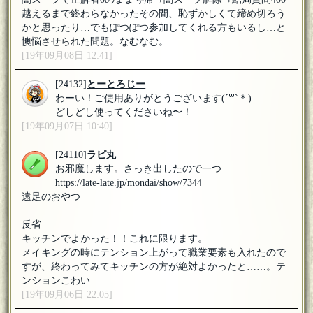
越えるまで終わらなかったその間、恥ずかしくて締め切ろう
かと思ったり…でもぽつぽつ参加してくれる方もいるし…と
懊悩させられた問題。なむなむ。
[19年09月08日 12:41]
[24132]
とーとろじー
わーい！ご使用ありがとうございます(´꒳​`＊)
どしどし使ってくださいね〜！
[19年09月07日 10:40]
[24110]
ラピ丸
お邪魔します。さっき出したので一つ
https://late-late.jp/mondai/show/7344
遠足のおやつ
反省
キッチンでよかった！！これに限ります。
メイキングの時にテンション上がって職業要素も入れたので
すが、終わってみてキッチンの方が絶対よかったと……。テ
ンションこわい
[19年09月06日 22:05]