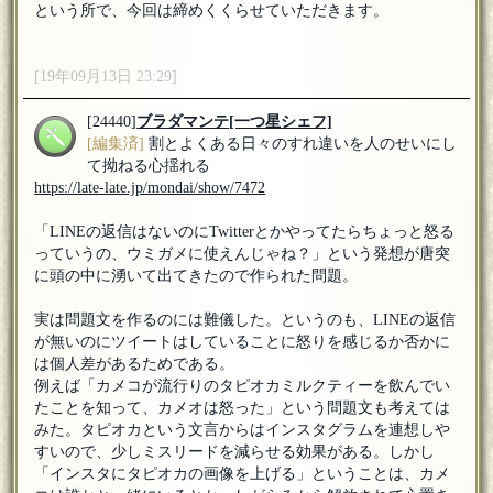
という所で、今回は締めくくらせていただきます。
[19年09月13日 23:29]
[24440]
ブラダマンテ
[一つ星シェフ]
[編集済]
割とよくある日々のすれ違いを人のせいにし
て拗ねる心揺れる
https://late-late.jp/mondai/show/7472
「LINEの返信はないのにTwitterとかやってたらちょっと怒る
っていうの、ウミガメに使えんじゃね？」という発想が唐突
に頭の中に湧いて出てきたので作られた問題。
実は問題文を作るのには難儀した。というのも、LINEの返信
が無いのにツイートはしていることに怒りを感じるか否かに
は個人差があるためである。
例えば「カメコが流行りのタピオカミルクティーを飲んでい
たことを知って、カメオは怒った」という問題文も考えては
みた。タピオカという文言からはインスタグラムを連想しや
すいので、少しミスリードを減らせる効果がある。しかし
「インスタにタピオカの画像を上げる」ということは、カメ