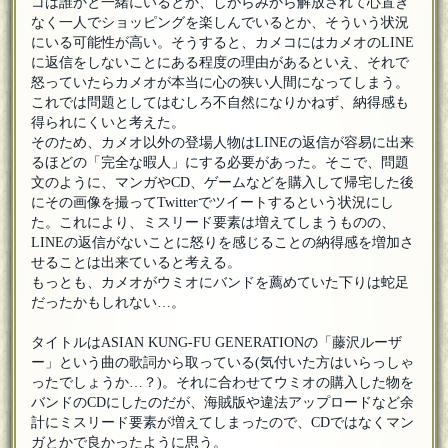
コは誰かと一緒にいるとか、しがらみから解放されて心置き
なく一人でショッピングを楽しんでいるとか、そういう状況
にいる可能性が高い。そうすると、カメコにはカメオのLINE
に返信をしないことにある程度の理由があるといえ、それで
怒っていたらカメオが本当に心の狭い人間になってしまう。
これでは問題としてはむしろ不自然になりかねず、納得感も
得られにくいと考えた。
そのため、カメオ以外の登場人物はLINEの返信が容易に出来
るほどの「完全な暇人」にする必要があった。そこで、問題
文のように、マンガやCD、ゲームなどを購入して帰宅した後
にその画像を撮ってTwitterでツイートするという状況にし
た。これにより、ミスリード要素は増えてしまうものの、
LINEの返信がないことに怒りを感じることの納得感を増加さ
せることは出来ていると考える。
もっとも、カメオがウミオにバンドを薦めていた下りは蛇足
だったかもしれない…。
タイトルはASIAN KUNG-FU GENERATIONの「藤沢ルーザ
ー」という曲の歌詞から取っている(気付いた方はいらっしゃ
ったでしょうか…？)。それに合わせてウミオの購入した物を
バンドのCDにしたのだが、海賊版や違法アップロードなど余
計にミスリード要素が増えてしまったので、CDではなくマン
ガとかで良かったように思う。