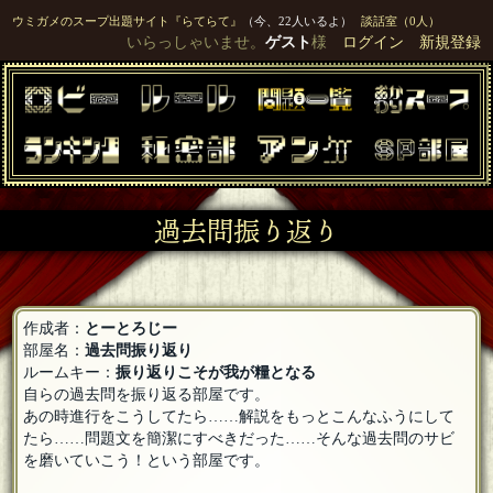
ウミガメのスープ出題サイト『らてらて』
（今、22人いるよ）
談話室（0人）
いらっしゃいませ。
ゲスト
様
ログイン
新規登録
過去問振り返り
作成者：
とーとろじー
部屋名：
過去問振り返り
ルームキー：
振り返りこそが我が糧となる
自らの過去問を振り返る部屋です。
あの時進行をこうしてたら……解説をもっとこんなふうにして
たら……問題文を簡潔にすべきだった……そんな過去問のサビ
を磨いていこう！という部屋です。