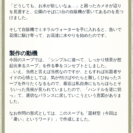
「どうしても、お水が欲しいなぁ…」と困ったカメオが辺り
を見渡すと、公園のそばに1台の自販機が置いてあるのを見つ
けました。
そして自販機でミネラルウォーターを手に入れると、急いで
花壇に駆け寄って、お花達に水やりを始めたのです。
製作の動機
今回のスープでは、「シンプルに遊べて、しっかり情景が想
起出来るスープ」を作る事をコンセプトとしました。
…いえ、当然と言えば当然なのですが、ともすれば出題者サ
イドの心情としては、気が付けばやたらと難しくひねったス
ープを作りたくなるもので、最近は私自身にもちらほらとそ
ういった兆候が見られていましたので、「ハンドルを逆に切
っ」て、適切なバランスに戻していこうという意図がありま
した。
なお作問の形式としては、このスープも「題材型（今回は
「暑い」というワード）」で作成しました。