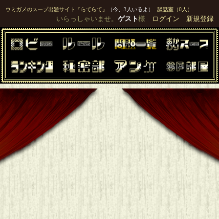
ウミガメのスープ出題サイト『らてらて』
（今、3人いるよ）
談話室（0人）
いらっしゃいませ。
ゲスト
様
ログイン
新規登録