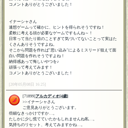
コメントありがとうございました！
イナーシャさん
連想ゲームって確かに、ヒントを得られそうですね！
柔軟に考える頭が必要なゲームですもんね～！
日常って当たり前のことすぎて気づいてないことって実はた
くさんありそうですよね。
そこから問題を作れば"思い込み"によるミスリード狙えて面
白い問題を作れそうですよね！
納得感あって悔しいやつを♪
頑張って考えてみます！
コメントありがとうございました！
[20年05月08日 16:25]
[71899]
アルカディオ
[4歳]
>>イナーシャさん
ご意見ありがとうございます。
些細なきっかけですか…。
たしかに少し慌てていたかもしれませんね私…。
気持ちのリセット、考えてみますかね…。