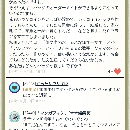
があったのですね。
そういえば、バッジのオーダーメイドができるようになって
いたのですね。
俺もいつかコインをいっぱい貯めて、カッコイイバッジを作
ってもらうんだ…。そしたら田舎に帰って、結婚して、家を
建てて、家族と一緒に暮らすんだ…。などと勝手に死亡フラ
グを立ててしまいました。
私個人としては、「筆文字のおしゃれな漢字一文字」とか
「アルファベット」とか「０から９９の数字」なんかのバッ
ジだったら、作りやすく、使い易いような気がします。お金
持ちのどなたか、注文生産してくださらないかなぁ。
あなたはどんなバッジが欲しいですか？
[20年02月10日 16:14]
4
＋
[37443]
ぐったりウサギ93
[編集済]
10周年何ですか？おめでとうございます！私
はまだ１週間…
[20年02月10日 07:17]
[37440]
「マクガフィン」
[☆☆編集長]
ラテシン10周年！おめでたいですね！
10年だなんてすごいなぁ…私ももっと早くウミガメに