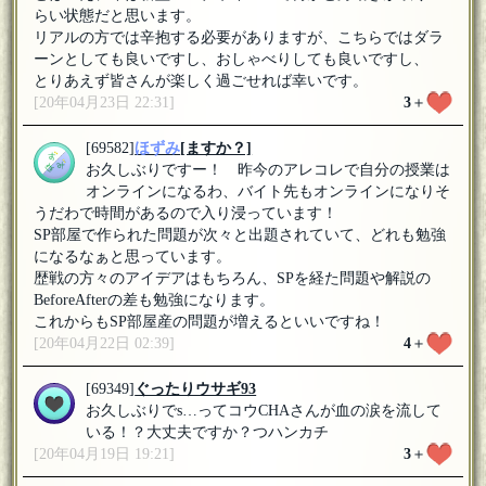
らい状態だと思います。
リアルの方では辛抱する必要がありますが、こちらではダラ
ーンとしても良いですし、おしゃべりしても良いですし、
とりあえず皆さんが楽しく過ごせれば幸いです。
[20年04月23日 22:31]
3
＋
[69582]
ほずみ
[ますか？]
お久しぶりですー！ 昨今のアレコレで自分の授業は
オンラインになるわ、バイト先もオンラインになりそ
うだわで時間があるので入り浸っています！
SP部屋で作られた問題が次々と出題されていて、どれも勉強
になるなぁと思っています。
歴戦の方々のアイデアはもちろん、SPを経た問題や解説の
BeforeAfterの差も勉強になります。
これからもSP部屋産の問題が増えるといいですね！
[20年04月22日 02:39]
4
＋
[69349]
ぐったりウサギ93
お久しぶりでs…ってコウCHAさんが血の涙を流して
いる！？大丈夫ですか？つハンカチ
[20年04月19日 19:21]
3
＋