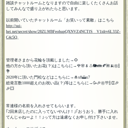
雑談チャットルームとなりますので自由に楽しくたくさんお話
してみんなで盛り上がれたらと思います。
以前開いていたチャットルーム「お笑いって素敵」はこちら
http://sui-
hei.net/secret/show/28ZL9fBFeohupQXNVZ4NCTfS__V1idrv6L33Z-
C4c5Q.
管理者さまから花輪を頂戴しました→🌻
他の方から頂いたお花(？)はこちらに→🌹🌸🌷👃🐘👪🍂🌺🍌㊗🍾
💐
2020年に頂いた門松などはこちらに→🎍x8🌅x7
総発言数1000超えのお祝い品(？)等はこちらに→🥳🎉㊗️🎊🍾👏🎉
🎉💥
常連様の名前を入れさせてもらいます。
｢2回来店したのに入ってないやんけ！｣｢おうおう、勝手に入れ
てんじゃねーよ！！｣って方は遠慮なくお申し付け下さいませ。