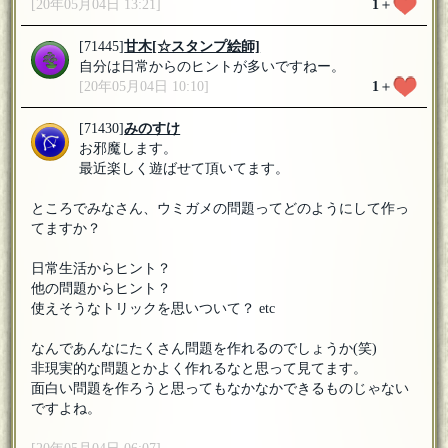
[20年05月04日 13:21]
1
＋
[71445]
甘木
[☆スタンプ絵師]
自分は日常からのヒントが多いですねー。
[20年05月04日 10:10]
1
＋
[71430]
みのすけ
お邪魔します。
最近楽しく遊ばせて頂いてます。
ところでみなさん、ウミガメの問題ってどのようにして作っ
てますか？
日常生活からヒント？
他の問題からヒント？
使えそうなトリックを思いついて？ etc
なんであんなにたくさん問題を作れるのでしょうか(笑)
非現実的な問題とかよく作れるなと思って見てます。
面白い問題を作ろうと思ってもなかなかできるものじゃない
ですよね。