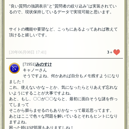
"良い質問の強調表示"と"質問者の絞り込み"は実装されてい
るので、現状保持しているデータで実現可能と思います。
サイトの機能や要望など、こっちにあるよってあれば教えて
頂けると嬉しいです。
[20年06月08日 17:41]
3
＋
[71951]
みのすけ
キャノーさん
そうですよね、何かあれば自分もメモ残すようになり
ました！
これ、使えないかな～とか、気になったらとりあえず忘れな
いようにすることが大事ですよね。
あと、もし、〇〇が〇〇ならと、最初に面白そうな謎を作っ
てしまって
そこから膨らませるのもありかな～って最近思ってます。
あとはここで色々な問題を解いているとそれもヒントになり
ますよね。
困った時はSP部屋もありますしね！