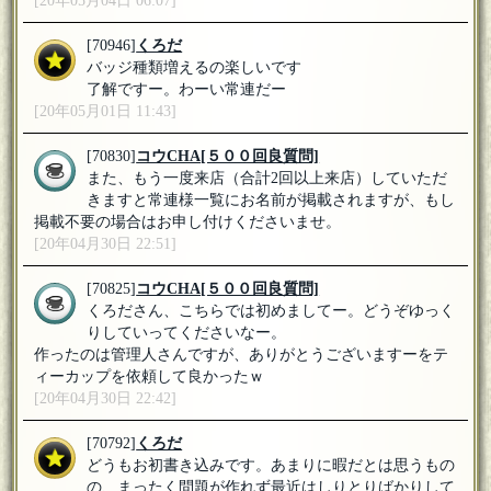
[20年05月04日 06:07]
[70946]
くろだ
バッジ種類増えるの楽しいです
了解ですー。わーい常連だー
[20年05月01日 11:43]
[70830]
コウCHA
[５００回良質問]
また、もう一度来店（合計2回以上来店）していただ
きますと常連様一覧にお名前が掲載されますが、もし
掲載不要の場合はお申し付けくださいませ。
[20年04月30日 22:51]
[70825]
コウCHA
[５００回良質問]
くろださん、こちらでは初めましてー。どうぞゆっく
りしていってくださいなー。
作ったのは管理人さんですが、ありがとうございますーをテ
ィーカップを依頼して良かったｗ
[20年04月30日 22:42]
[70792]
くろだ
どうもお初書き込みです。あまりに暇だとは思うもの
の、まったく問題が作れず最近はしりとりばかりして