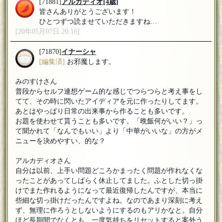
[71881]
アルカディオ
[4歳]
皆さんありがとうございます！
ひとつずつ読ませていただきますね…
[20年05月07日 20:16]
[71870]
イナーシャ
[編集済]
お邪魔します。
みのすけさん
普段からセルフ連想ゲーム的な感じでつらつらと考え事をし
てて、その時に閃いたアイディアを元に作ったりしてます。
あとはやっぱり日常の出来事から作ることも多いです。
お題を使わせて貰うことも多いです。「晩飯何がいい？」っ
て聞かれて「なんでもいい」より「中華がいいな」の方がメ
ニューを決めやすい、的な？
アルカディオさん
自分は以前、上手い問題どころかまったく問題が作れなくな
ったことがあってしばらく休止してました。ふとした切っ掛
けでまた作れるようになって最近復帰したんですが、本当に
些細な切っ掛けだったんですよね。なのであまり深刻に考え
ず、無理に作ろうとしないようにするのもアリかなと。自分
ほど長期間でなくとも、一度気持ちをリセットすると案外う