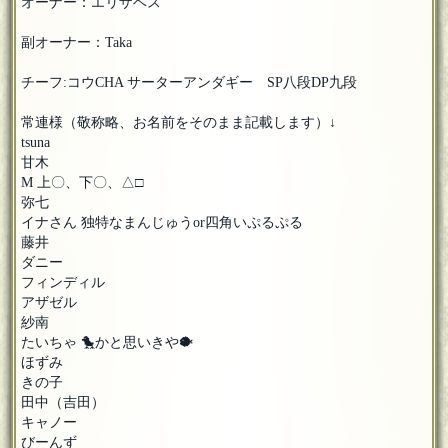
オーナー：エリザベス
副オーナー：Taka
チーフ:コウCHA サーターアンダギー SP八段DP九段
常連様（敬称略、お名前をそのまま記載します）↓
tsuna
甘木
M 上〇、下〇、△□
弥七
イナさん 独特なまんじゅうor四角いぷるぷる
藤井
ダニー
フィンディル
アザゼル
紗南
たいちゃ 🐤かと思いきや🐡
ほずみ
きの子
田中（吉田）
キャノー
びーんず