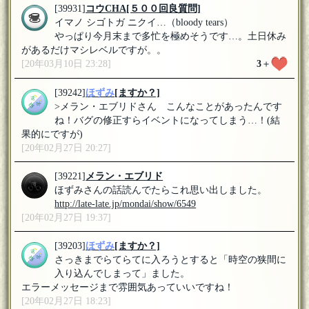
[39931]
コウCHA
[５００回良質問]
イマノ シゴトガ ニクイ…（bloody tears）
やっぱり今月末まで多忙を極めそうです…。土日休み
があるだけマシレベルですが。。
[20年03月10日 23:28]
3
＋
[39242]
ほずみ
[ますか？]
>メラン・エブリドさん こんなことがあったんです
ね！バグの修正すらイベントになってしまう…！(結
果的にですが)
[20年02月27日 20:27]
[39221]
メラン・エブリド
ほずみさんの話読んでたらこれ思い出しました。
http://late-late.jp/mondai/show/6549
[20年02月27日 19:37]
[39203]
ほずみ
[ますか？]
さっきまでらてらてに入ろうとすると「時空の狭間に
入り込んでしまって」ました。
エラーメッセージまで雰囲気あっていいですね！
[20年02月27日 18:23]