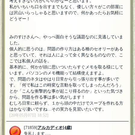
考えすぎない方がいいのかなーと思います。
私がいちいち口を出すまでもなく、優しい方々がこの部屋に
は沢山いらっしゃると思いますので、何かあったらお気軽に
どうぞー！
みのすけさんへ、やっべ面白そうな議題なのに見逃していま
した。
個人的に思うのは、問題の作り方はある種のセオリーがある
と思っていて、それは人によって全く異なるものなので、こ
こでは私個人の話を。
基本的に、何かが頭に思いついたらすぐメモを取る様にして
います。パソコンのメモ機能って結構使えますよ。
で、問題のネタはやはり日常から引っ張り出す事が多いで
す。「何で私はこの時変な言動を取ってしまったんだろう」
とか「こんな衝撃的な事が起こり得るのか」といった気づき
から、問題を作る事は多い気がします！
むしろ日常に頼らず、１から頭の中だけでスープを作れる方
はかなり凄いですね…その実力を見習いたいです。
[20年05月07日 18:52]
[71859]
アルカディオ
[4歳]
失礼します…。