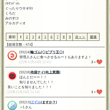
ｼﾁﾃﾝﾊﾞｯﾄ-
ぐったりウサギ93
くろだ
みのすけ
アルカディオ
最初
1
2
3
4
5
6
7
8
9
次＞＞
最後
【総発言数：674】
[93224]
輪ゴム
[◇ビブリ王◇]
管理人さんに食べさせるルートもありますよ！
[25年12月24日 22:41]
2
＋
[93218]
布袋ナイ
[向上意識]
ほんとだーー！！
知りませんでした！！
良いことを知りました！！！
[25年12月24日 22:14]
1
＋
[93213]
ほずみ
[ますか？]
＞Lさん