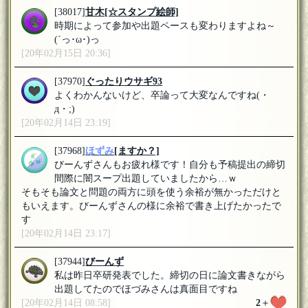
[38017]
甘木
[☆スタンプ絵師]
時期によって参加や出題ペースも変わりますよね～
(´っ･ω･)っ
[20年02月15日 20:36]
[37970]
ぐったりウサギ93
よくわかんないけど、卒論って大変なんですね(・
д・;)
[20年02月14日 23:19]
[37968]
ほずみ
[ますか？]
びーんずさんもお疲れ様です！自分も予稿提出の締切
間際に闇スープ出題していましたから…ｗ
そもそも論文と問題の両方に頭を使う余裕が無かっただけと
もいえます。びーんずさんの様に余裕で書き上げたかったで
す
[20年02月14日 23:17]
[37944]
びーんず
私は昨日卒研発表でした。締切の日に論文書きながら
出題してたのでほづみさんは真面目ですね
[20年02月14日 08:58]
2
＋