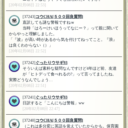
[20年02月08日 22:53]
[37243]
コウCHA
[５００回良質問]
直訳しても謎な警報ですねｗ
当時「はろーけいほうってなにー？」って親に聞いて
からやっと理解しました。
「『波』が高い時があるから気を付けてねってこと。『浪』
は良くわからない（）」
[20年02月08日 22:52]
[37242]
ぐったりウサギ93
そういえば素朴な疑問なんですけど4年ほど前、友達
が「ヒトデって食べれるの?」って言ってましたね。
実際どうなんでしょう…
[20年02月08日 22:51]
[37241]
ぐったりウサギ93
日訳すると「こんにちは警報」ww
[20年02月08日 22:47]
[37240]
コウCHA
[５００回良質問]
（これは多分変に英語を覚えていたからかも。保育園