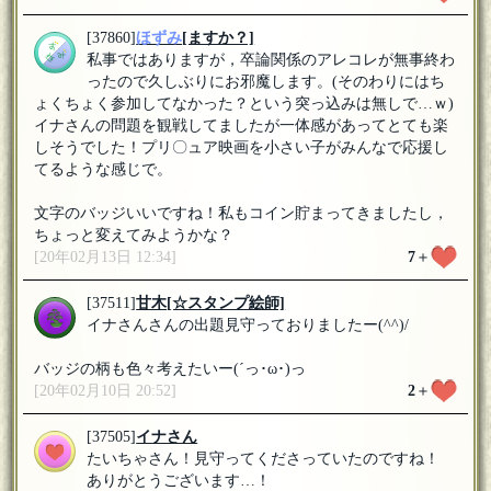
[37860]
ほずみ
[ますか？]
私事ではありますが，卒論関係のアレコレが無事終わ
ったので久しぶりにお邪魔します。(そのわりにはち
ょくちょく参加してなかった？という突っ込みは無しで…ｗ)
イナさんの問題を観戦してましたが一体感があってとても楽
しそうでした！プリ〇ュア映画を小さい子がみんなで応援し
てるような感じで。
文字のバッジいいですね！私もコイン貯まってきましたし，
ちょっと変えてみようかな？
[20年02月13日 12:34]
7
＋
[37511]
甘木
[☆スタンプ絵師]
イナさんさんの出題見守っておりましたー(^^)/
バッジの柄も色々考えたいー(´っ･ω･)っ
[20年02月10日 20:52]
2
＋
[37505]
イナさん
たいちゃさん！見守ってくださっていたのですね！
ありがとうございます…！