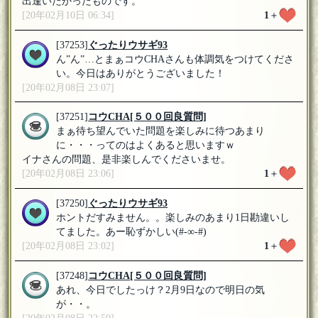
出逢いたかったものです。
[20年02月10日 06:34]
1
＋
[37253]
ぐったりウサギ93
ん”ん”…とまぁコウCHAさんも体調気をつけてくださ
い。今日はありがとうございました！
[20年02月08日 23:07]
[37251]
コウCHA
[５００回良質問]
まぁ待ち望んでいた問題を楽しみに待つあまり
に・・・ってのはよくあると思いますｗ
イナさんの問題、是非楽しんでくださいませ。
[20年02月08日 23:06]
1
＋
[37250]
ぐったりウサギ93
ホントだすみません。。楽しみのあまり1日勘違いし
てました。あー恥ずかしい(#-∞-#)
[20年02月08日 23:02]
1
＋
[37248]
コウCHA
[５００回良質問]
あれ、今日でしたっけ？2月9日なので明日の気
が・・。