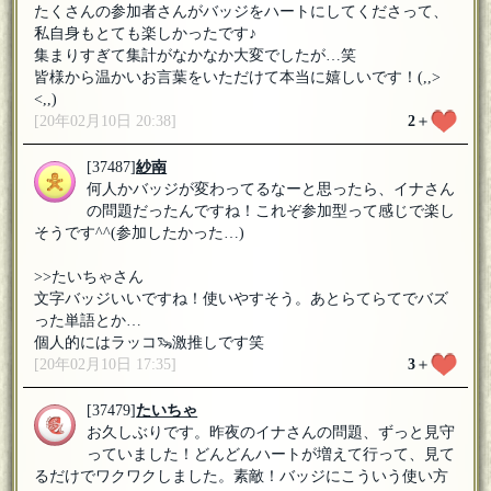
たくさんの参加者さんがバッジをハートにしてくださって、
私自身もとても楽しかったです♪
集まりすぎて集計がなかなか大変でしたが…笑
皆様から温かいお言葉をいただけて本当に嬉しいです！(,,>
<,,)
[20年02月10日 20:38]
2
＋
[37487]
紗南
何人かバッジが変わってるなーと思ったら、イナさん
の問題だったんですね！これぞ参加型って感じで楽し
そうです^^(参加したかった…)
>>たいちゃさん
文字バッジいいですね！使いやすそう。あとらてらてでバズ
った単語とか…
個人的にはラッコ🦦激推しです笑
[20年02月10日 17:35]
3
＋
[37479]
たいちゃ
お久しぶりです。昨夜のイナさんの問題、ずっと見守
っていました！どんどんハートが増えて行って、見て
るだけでワクワクしました。素敵！バッジにこういう使い方