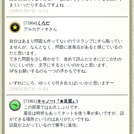
まくいったりするんですよね……
[20年05月07日 19:25]
[71864]
くろだ
アルカディオさん
自分はあまり問題も作ってないのでスランプにすら陥ってい
ませんが、なんとなく、問題に改善点があると感じているの
だと思います。
できた問題を少し寝かせて、改めて読んだときにどこがわか
りにくいのか、文字にするといいのかなと思います。
SPをお願いするのも一つの手かもですね。
いずれにしろ、ゆっくり付き合えばいいかと思いますー
[20年05月07日 19:00]
[71861]
キャノー
[『★良質』]
この部屋ではお久しぶりです。
最近は時世もあってネットを使う事が多いですが、話
ができる場所というのはありがたいですね。
話題が上がっているので勝手に返信。