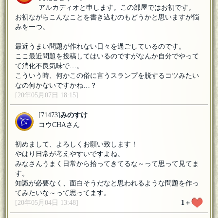
アルカディオと申します。この部屋ではお初です。
お初ながらこんなことを書き込むのもどうかと思いますが悩
みを一つ。
最近うまい問題が作れない日々を過ごしているのです。
ここ最近問題を投稿してはいるのですがなんか自分でやって
て消化不良気味で…。
こういう時、何かこの俗に言うスランプを脱するコツみたい
なの何かないですかね…？
[20年05月07日 18:15]
[71473]
みのすけ
コウCHAさん
初めまして、よろしくお願い致します！
やはり日常が考えやすいですよね。
みなさんうまく日常から拾ってきてるな～って思って見てま
す。
知識が必要なく、面白そうだなと思われるような問題を作っ
てみたいな～って思ってます。
[20年05月04日 13:48]
1
＋