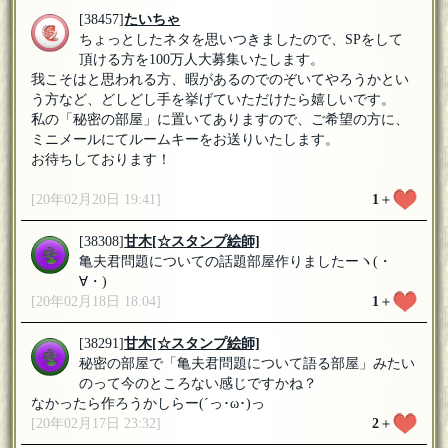
[38457]
たいちゃ
ちょっとしたネタを思いつきましたので、SPをして
頂ける方を100万人大募集いたします。
我こそはと思われる方、暇があるのでのぞいてやろうかとい
う方など、どしどし手を挙げていただけたら嬉しいです。
私の「秘密の部屋」に置いてありますので、ご希望の方に、
ミニメールにてルームキーをお送りいたします。
お待ちしております！
[20年02月20日 19:41]
1
＋
[38308]
甘木
[☆スタンプ絵師]
亀夫君問題についての話題部屋作りましたーヽ(・
∀・)
[20年02月18日 18:04]
1
＋
[38291]
甘木
[☆スタンプ絵師]
秘密の部屋で「亀夫君問題について語る部屋」みたい
のって今のところない感じですかね？
なかったら作ろうかしらー(´っ･ω･)っ
[20年02月17日 23:32]
2
＋