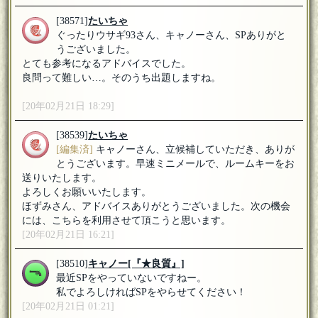
[38571]
たいちゃ
ぐったりウサギ93さん、キャノーさん、SPありがと
うございました。
とても参考になるアドバイスでした。
良問って難しい…。そのうち出題しますね。
[20年02月21日 18:29]
[38539]
たいちゃ
[編集済]
キャノーさん、立候補していただき、ありが
とうございます。早速ミニメールで、ルームキーをお
送りいたします。
よろしくお願いいたします。
ほずみさん、アドバイスありがとうございました。次の機会
には、こちらを利用させて頂こうと思います。
[20年02月21日 16:21]
[38510]
キャノー
[『★良質』]
最近SPをやっていないですねー。
私でよろしければSPをやらせてください！
[20年02月21日 01:21]