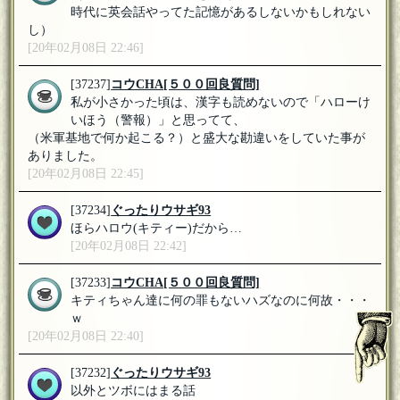
時代に英会話やってた記憶があるしないかもしれない
し）
[20年02月08日 22:46]
[37237]
コウCHA
[５００回良質問]
私が小さかった頃は、漢字も読めないので「ハローけ
いほう（警報）」と思ってて、
（米軍基地で何か起こる？）と盛大な勘違いをしていた事が
ありました。
[20年02月08日 22:45]
[37234]
ぐったりウサギ93
ほらハロウ(キティー)だから…
[20年02月08日 22:42]
[37233]
コウCHA
[５００回良質問]
キティちゃん達に何の罪もないハズなのに何故・・・
ｗ
[20年02月08日 22:40]
[37232]
ぐったりウサギ93
以外とツボにはまる話