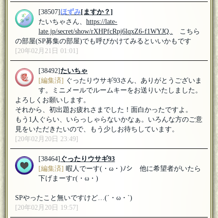
[38507]
ほずみ
[ますか？]
たいちゃさん、
https://late-
late.jp/secret/show/rXHPfcRpj6lqxZ6-f1WYJQ..
こちら
の部屋(SP募集の部屋)でも呼びかけてみるといいかもです
[20年02月21日 01:01]
[38492]
たいちゃ
[編集済]
ぐったりウサギ93さん、ありがとうございま
す。ミニメールでルームキーをお送りいたしました。
よろしくお願いします。
それから、初出題お疲れさまでした！面白かったですよ。
もう1人ぐらい、いらっしゃらないかなぁ。いろんな方のご意
見をいただきたいので、もう少しお待ちしています。
[20年02月20日 23:49]
[38464]
ぐったりウサギ93
[編集済]
暇人でーす(・ω・)ﾉシ 他に希望者がいたら
下げまーすг(・ω・)
SPやったこと無いですけど…(´・ω・`)
[20年02月20日 19:57]