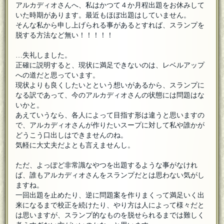
アルカディオさんへ、私はかつて４か月程出題をお休みして
いた時期があります。最近もほぼ出題はしていません。
そんな私から申し上げられる事があるとすれば、スランプを
脱する方法など無い！！！！！
…失礼しました。
正確に説明すると、現状に満足できないのは、レベルアップ
への道だと思っています。
現状よりも良くしたいとという想いがあるから、スランプに
なる訳であって、今のアルカディオさんの状態には問題はな
いかと。
あえていうなら、各人によって目指す形は違うと思いますの
で、アルカディオさんが作りたいスープに対して私や誰かが
どうこう口出しはできませんのね。
気軽に大丈夫だよとも言えませんし。
ただ、よっぽど非常識なやつを出題するような事がなけれ
ば、誰もアルカディオさんをスランプだとは思わない気がし
ますね。
一回出題を止めたり、逆に問題案を作りまくって満足いく出
来になるまで校正を続けたり、やり方は人によって様々だと
は思いますが、スランプ的なものを脱せられるまでは難しく