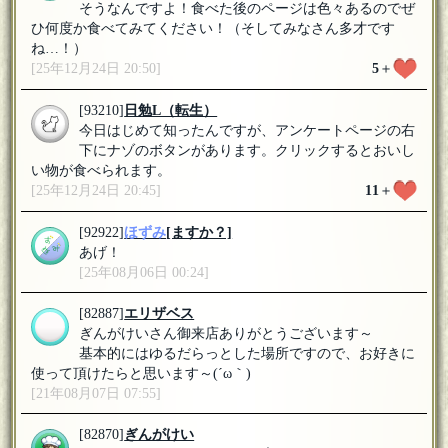
そうなんですよ！食べた後のページは色々あるのでぜ
ひ何度か食べてみてください！（そしてみなさん多才です
ね…！）
[25年12月24日 20:50]
5
＋
[93210]
日勉L（転生）
今日はじめて知ったんですが、アンケートページの右
下にナゾのボタンがあります。クリックするとおいし
い物が食べられます。
[25年12月24日 20:45]
11
＋
[92922]
ほずみ
[ますか？]
あげ！
[25年08月06日 00:24]
[82887]
エリザベス
ぎんがけいさん御来店ありがとうございます～
基本的にはゆるだらっとした場所ですので、お好きに
使って頂けたらと思います～(´ω｀)
[21年08月07日 07:55]
[82870]
ぎんがけい