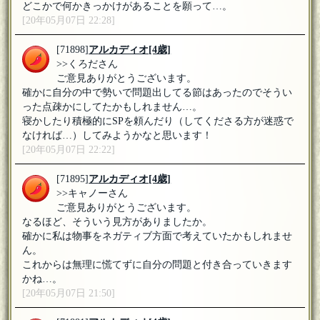
どこかで何かきっかけがあることを願って…。
[20年05月07日 22:28]
[71898]
アルカディオ
[4歳]
>>くろださん
ご意見ありがとうございます。
確かに自分の中で勢いで問題出してる節はあったのでそうい
った点疎かにしてたかもしれません…。
寝かしたり積極的にSPを頼んだり（してくださる方が迷惑で
なければ…）してみようかなと思います！
[20年05月07日 22:22]
[71895]
アルカディオ
[4歳]
>>キャノーさん
ご意見ありがとうございます。
なるほど、そういう見方がありましたか。
確かに私は物事をネガティブ方面で考えていたかもしれませ
ん。
これからは無理に慌てずに自分の問題と付き合っていきます
かね…。
[20年05月07日 21:50]