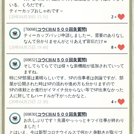
いる、くろだです。
ティーカップおしゃれです～
[20年04月30日 15:31]
2
＋
[70098]
コウCHA
[５００回良質問]
ティーカップバッジ申請しましたー。需要のありなし
なんて分かりませんがとりあえず宣伝だけｗ
[20年04月25日 19:48]
8
＋
[69832]
コウCHA
[５００回良質問]
そしてらてらてでは様々な新機能が追加されていって
ますね。
特にSP部屋は素晴らしいです。SPの当事者は勿論ですが、部
屋が公開された時はSPの流れや進め方も分かりますので
SPの依頼とか進行がイマイチ分からない等でSP出来なかった
人に対してもハードルが下がったかなと。
[20年04月23日 22:36]
4
＋
[69830]
コウCHA
[５００回良質問]
お久しぶりです！先週やっっっとキツイ仕事が終わり
ました！
とはいえ、今は新型コロナウイルスで何かと身動きが取りづ