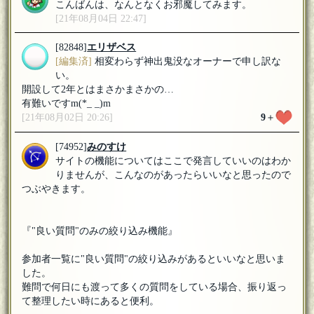
こんばんは、なんとなくお邪魔してみます。
[21年08月04日 22:47]
[82848]
エリザベス
[編集済]
相変わらず神出鬼没なオーナーで申し訳な
い。
開設して2年とはまさかまさかの…
有難いですm(*_ _)m
[21年08月02日 20:26]
9
＋
[74952]
みのすけ
サイトの機能についてはここで発言していいのはわか
りませんが、こんなのがあったらいいなと思ったので
つぶやきます。
『"良い質問"のみの絞り込み機能』
参加者一覧に"良い質問"の絞り込みがあるといいなと思いま
した。
難問で何日にも渡って多くの質問をしている場合、振り返っ
て整理したい時にあると便利。