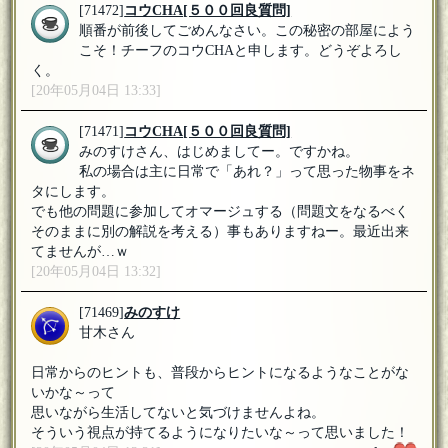
[71472]
コウCHA
[５００回良質問]
順番が前後してごめんなさい。この秘密の部屋によう
こそ！チーフのコウCHAと申します。どうぞよろし
く。
[20年05月04日 13:33]
[71471]
コウCHA
[５００回良質問]
みのすけさん、はじめましてー。ですかね。
私の場合は主に日常で「あれ？」って思った物事をネ
タにします。
でも他の問題に参加してオマージュする（問題文をなるべく
そのままに別の解説を考える）事もありますねー。最近出来
てませんが…ｗ
[20年05月04日 13:32]
[71469]
みのすけ
甘木さん
日常からのヒントも、普段からヒントになるようなことがな
いかな～って
思いながら生活してないと気づけませんよね。
そういう視点が持てるようになりたいな～って思いました！