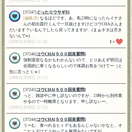
[20年02月08日 22:59]
[37247]
ぐったりウサギ93
[編集済]
なるほどです。あ、私23時になったらイナさ
んの初出題行くんで一旦抜けますけどコウCHAさんま
だいます？いるんでしたら戻ってきますが…(まぁネタは尽き
ないんでw)
[20年02月08日 22:58]
1
＋
[37246]
コウCHA
[５００回良質問]
強制退室なるかもわかんないので、とりあえず明日は
全国的に寒くなるらしいので体調お気をつけてー（と
先に言っとくｗ）
[20年02月08日 22:57]
[37245]
コウCHA
[５００回良質問]
っと、雑談中に申し訳ないのですが、23時から別作業
やるので一時離席となります。申し訳ないー。
[20年02月08日 22:55]
[37244]
コウCHA
[５００回良質問]
うーむ、食べれるヒトデもあるんじゃないかなと。オ
ニヒトデはどうやっても無理みたいですが。