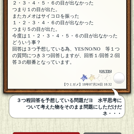
２・３・４・５・６の目が出なかった
つまり１の目が出た。
またカメオはサイコロを振った
１・２・３・４・６の目が出なかった
つまり５の目が出た。
今度は１・２・３・４・５・６の目が出なかった
どういう事？
回答は３つ予想している為、YES/NO/NO 等１つ
の質問につき３つ回答しますが、回答１/回答２/回
答３の順番となっています。
[
OUTIS
]
【ウミガメ】18年07月24日 18:32
３つ程回答を予想している問題だヨ 水平思考に
ついて考えた物をそのまま問題にしただけだ
ネ・・・