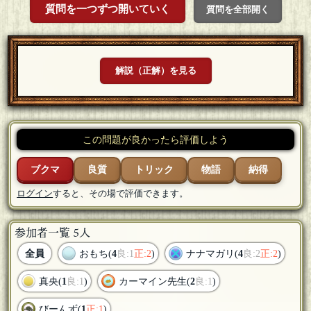
質問を一つずつ開いていく
質問を全部開く
解説（正解）を見る
この問題が良かったら評価しよう
ブクマ
良質
トリック
物語
納得
ログイン
すると、その場で評価できます。
参加者一覧 5人
全員
おもち(
4
良:1
正:2
)
ナナマガリ(
4
良:2
正:2
)
真央(
1
良:1
)
カーマイン先生(
2
良:1
)
びーんず(
1
正:1
)