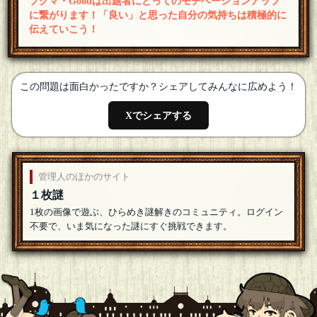
ブクマ・Goodは出題者にとってのモチベーションアップ
に繋がります！「良い」と思った自分の気持ちは積極的に
伝えていこう！
この問題は面白かったですか？シェアしてみんなに広めよう！
Xでシェアする
管理人のほかのサイト
１枚謎
1枚の画像で遊ぶ、ひらめき謎解きのコミュニティ。ログイン
不要で、いま気になった謎にすぐ挑戦できます。