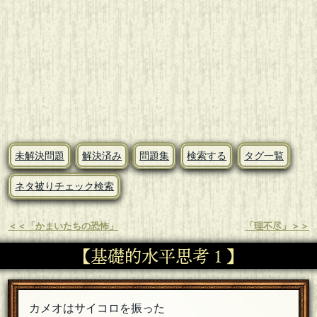
未解決問題
解決済み
問題集
検索する
タグ一覧
ネタ被りチェック検索
＜＜「かまいたちの恐怖」
「理不尽」＞＞
【基礎的水平思考１】
カメオはサイコロを振った