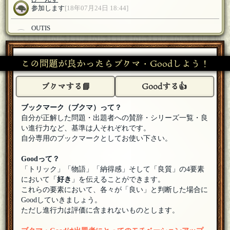
参加します
[18年07月24日 18:44]
OUTIS
お二方、歓迎するヨ
[18年07月24日 18:42]
カーマイン先生
[☆2018良いお年を]
この問題が良かったらブクマ・Goodしよう！
参加いたします！
[18年07月24日 18:41]
ブクマする📘
Goodする👍
真央
[ラテアート]
参加致します。
[18年07月24日 18:39]
ブックマーク（ブクマ）って？
OUTIS
自分が正解した問題・出題者への賛辞・シリーズ一覧・良
歓迎するヨ
[18年07月24日 18:36]
い進行力など、基準は人それぞれです。
自分専用のブックマークとしてお使い下さい。
ナナマガリ
参加します
[18年07月24日 18:36]
Goodって？
「トリック」「物語」「納得感」そして「良質」の4要素
OUTIS
において「
好き
」を伝えることができます。
歓迎するヨ
[18年07月24日 18:34]
これらの要素において、各々が「良い」と判断した場合に
Goodしていきましょう。
おもち
ただし進行力は評価に含まれないものとします。
参加します
[18年07月24日 18:34]