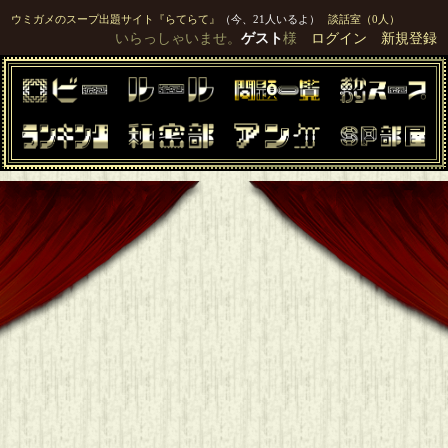
ウミガメのスープ出題サイト『らてらて』
（今、21人いるよ）
談話室（0人）
いらっしゃいませ。
ゲスト
様
ログイン
新規登録