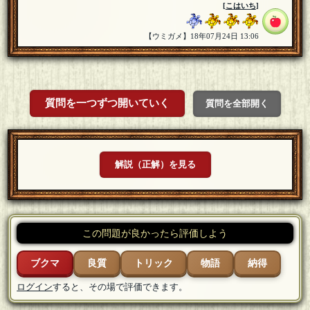
[
こはいち
]
【ウミガメ】18年07月24日 13:06
質問を一つずつ開いていく
質問を全部開く
解説（正解）を見る
この問題が良かったら評価しよう
ブクマ
良質
トリック
物語
納得
ログイン
すると、その場で評価できます。