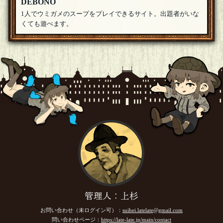
DEBONO
1人でウミガメのスープをプレイできるサイト。出題者がいな
くても遊べます。
管理人：上杉
お問い合わせ（未ログイン可）：
suihei.latelate@gmail.com
問い合わせページ：
https://late-late.jp/main/contact