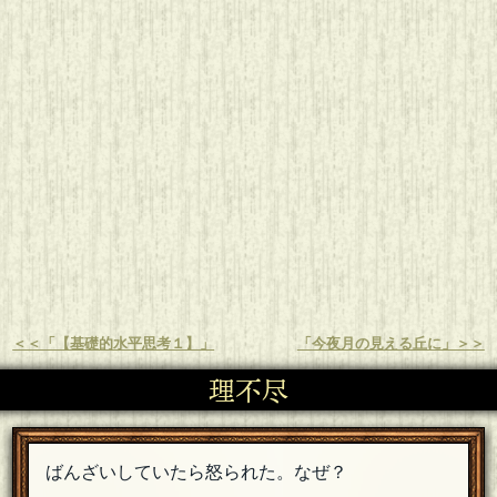
＜＜「【基礎的水平思考１】」
「今夜月の見える丘に」＞＞
理不尽
ばんざいしていたら怒られた。なぜ？