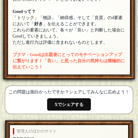
上葵
参加させていただきます。よろしくお願いします
[18年07月24
Goodって？
日 13:56]
「トリック」「物語」「納得感」そして「良質」の4要素
とうふ
において「
好き
」を伝えることができます。
参加します
[18年07月24日 13:55]
これらの要素において、各々が「良い」と判断した場合に
Goodしていきましょう。
カーマイン先生
[☆2018良いお年を]
ただし進行力は評価に含まれないものとします。
参加いたします！
[18年07月24日 13:49]
ブクマ・Goodは出題者にとってのモチベーションアップ
藤井
こんにちは、参加します
[18年07月24日 13:28]
に繋がります！「良い」と思った自分の気持ちは積極的に
伝えていこう！
こはいち
ぎんがけいさんよろしくお願いします
[18年07月24日 13:12]
ぎんがけい
この問題は面白かったですか？シェアしてみんなに広めよう！
参加します
[18年07月24日 13:10]
Xでシェアする
管理人のほかのサイト