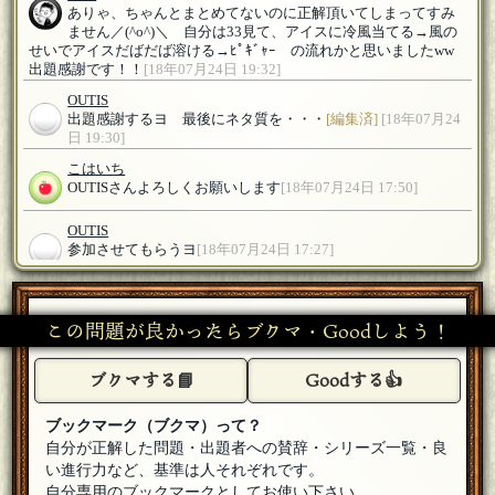
ありゃ、ちゃんとまとめてないのに正解頂いてしまってすみ
ません／(^o^)＼ 自分は33見て、アイスに冷風当てる→風の
せいでアイスだばだば溶ける→ﾋﾟｷﾞｬｰ の流れかと思いましたww
出題感謝です！！
[18年07月24日 19:32]
OUTIS
出題感謝するヨ 最後にネタ質を・・・
[編集済]
[18年07月24
日 19:30]
こはいち
OUTISさんよろしくお願いします
[18年07月24日 17:50]
OUTIS
参加させてもらうヨ
[18年07月24日 17:27]
こはいち
ジャコモナカチョンボさんよろしくお願いします
[18年07月24
この問題が良かったらブクマ・Goodしよう！
日 15:39]
ジャコモナカチョンボ
ブクマする📘
Goodする👍
あ、挨拶が先ですね…遅れましたが、参加させていただきま
す
[18年07月24日 15:23]
ブックマーク（ブクマ）って？
こはいち
自分が正解した問題・出題者への賛辞・シリーズ一覧・良
藤井さん、カーマインさん、とうふさん、わさ…上葵さんよ
ろしくお願いします
[18年07月24日 14:06]
い進行力など、基準は人それぞれです。
自分専用のブックマークとしてお使い下さい。