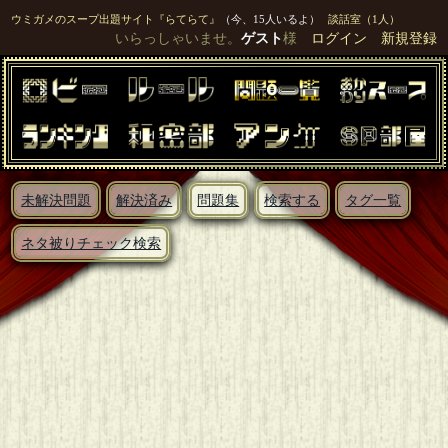
ウミガメのスープ出題サイト『らてらて』
（今、15人いるよ）
談話室（1人）
いらっしゃいませ。
ゲスト
様
ログイン
新規登録
未解決問題
解決済み
問題集
検索する
タグ一覧
ネタ被りチェック検索