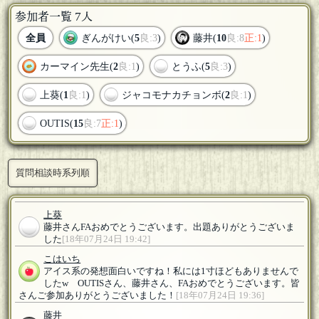
参加者一覧 7人
全員
ぎんがけい(
5
良:3
)
藤井(
10
良:8
正:1
)
カーマイン先生(
2
良:1
)
とうふ(
5
良:3
)
上葵(
1
良:1
)
ジャコモナカチョンボ(
2
良:1
)
OUTIS(
15
良:7
正:1
)
質問相談時系列順
上葵
藤井さんFAおめでとうございます。出題ありがとうございま
した
[18年07月24日 19:42]
こはいち
アイス系の発想面白いですね！私には1寸ほどもありませんで
したw OUTISさん、藤井さん、FAおめでとうございます。皆
さんご参加ありがとうございました！
[18年07月24日 19:36]
藤井