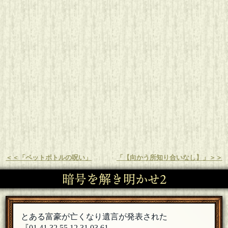
＜＜「ペットボトルの呪い」
「【向かう所知り合いなし】」＞＞
暗号を解き明かせ2
とある富豪が亡くなり遺言が発表された
『01.41.32.55.12.31.03.61.