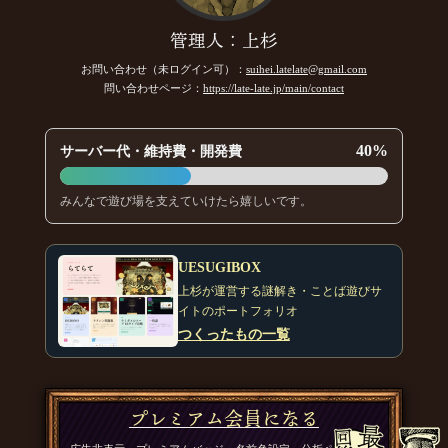
管理人：上杉
お問い合わせ（未ログイン可）：
suihei.latelate@gmail.com
問い合わせページ：
https://late-late.jp/main/contact
40%
サーバー代・維持費・開発費
みんなで遊び場を支えていけたら嬉しいです。
UESUGIBOX
上杉が運営する謎解き・ことば遊びサ
イトのポートフォリオ
つくったもの一覧
プレミアム会員になる