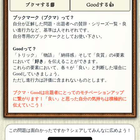
偶然にしては出来すぎだったから確信を持って質問させて貰
ブクマする📘
Goodする👍
ったヨ
[18年07月22日 21:11]
OUTIS
ブックマーク（ブクマ）って？
参加させて貰うヨ
[18年07月22日 21:09]
自分が正解した問題・出題者への賛辞・シリーズ一覧・良
い進行力など、基準は人それぞれです。
自分専用のブックマークとしてお使い下さい。
Goodって？
「トリック」「物語」「納得感」そして「良質」の4要素
において「
好き
」を伝えることができます。
これらの要素において、各々が「良い」と判断した場合に
Goodしていきましょう。
ただし進行力は評価に含まれないものとします。
ブクマ・Goodは出題者にとってのモチベーションアップ
に繋がります！「良い」と思った自分の気持ちは積極的に
伝えていこう！
この問題は面白かったですか？シェアしてみんなに広めよう！