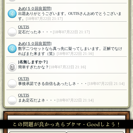
あめ
[５０回良質問]
出題ありがとうございます。OUTISさんおめでとうございま
す。
[18年07月22日 21:17]
OUTIS
定石だったネ・・・
[18年07月22日 21:17]
あめ
[５０回良質問]
数字二つセットなら真っ先に疑ってしまいます。正解でなけ
ればまた来ます（笑）
[18年07月22日 21:16]
[名無しますか？]
簡単すぎたかな？
[18年07月22日 21:16]
OUTIS
事後承諾できる自信もあったしネ・・・
[18年07月22日 21:14]
OUTIS
まあ定石だよネ・・・
[18年07月22日 21:14]
あめ
[５０回良質問]
参加したかったけど同じ考えの人が（笑）
[18年07月22日
21:13]
この問題が良かったらブクマ・Goodしよう！
OUTIS