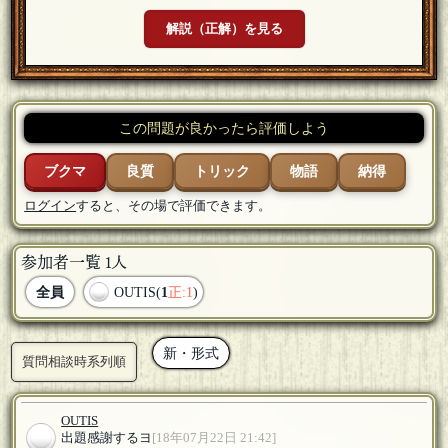
解説（正解）を見る
この問題が良かったら評価しよう
ブクマ
良質
トリック
物語
納得
ログイン
すると、その場で評価できます。
参加者一覧 1人
全員
OUTIS(
1
正:1
)
新・形式
質問相談時系列順
OUTIS
出題感謝するヨ
[18年07月22日 21:42]