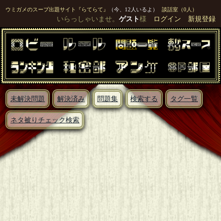
ウミガメのスープ出題サイト『らてらて』
（今、12人いるよ）
談話室（0人）
いらっしゃいませ。
ゲスト
様
ログイン
新規登録
未解決問題
解決済み
問題集
検索する
タグ一覧
ネタ被りチェック検索