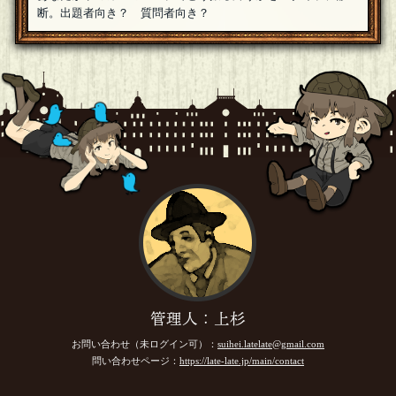
断。出題者向き？ 質問者向き？
管理人：上杉
お問い合わせ（未ログイン可）：
suihei.latelate@gmail.com
問い合わせページ：
https://late-late.jp/main/contact