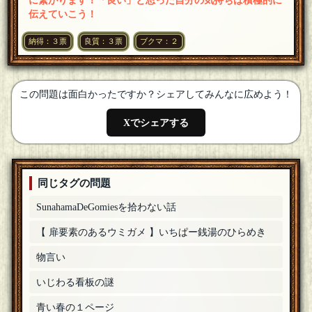
に繋がります！「良い」と思った自分の気持ちは積極的に
伝えていこう！
ぎんがけい
OUTISさん、カーマイン先生さん、歓迎します。
[18年07月22
納得：３票
良質：３票
ブクマ：２
日 11:00]
カーマイン先生
[☆2018良いお年を]
参加いたします！
[18年07月22日 10:57]
この問題は面白かったですか？シェアしてみんなに広めよう！
OUTIS
参加させて貰うヨ
[18年07月22日 10:57]
Xでシェアする
ぎんがけい
24の回答にミスリード注意を付け加えました
[編集済]
[18年07
月22日 10:57]
同じタグの問題
ぎんがけい
元ひむさん、歓迎します。
[18年07月22日 10:44]
SunahamaDeGomiesを拾わない話
元ひむ
【 扉要素のあるウミガメ 】いちぱー銭湯のひらめき
参加します！
[18年07月22日 10:35]
物言い
ぎんがけい
わんだらさん、おもちさん歓迎します。
[18年07月22日 10:32]
いじわる看板の謎
おもち
青い春の１ページ