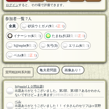
ログイン
すると、その場で評価できます。
参加者一覧 7人
全員
砂浜ウミガメ(
9
良:4
正:1
)
イナーシャ(
6
良:3
)
たまねぎ(
22
良:11
正:1
)
S@mple(
9
良:2
)
矢弓(
3
)
エリム(
6
良:3
)
ベル(
8
良:2
正:1
)
亀夫君問題
画像あり！
質問相談時系列順
S@mple
[１０問出題]
出題ありがとうございました。第2部、第3部？あるかわかん
ないですけど←また来ます
[18年06月24日 23:17]
ベル
出題ありがとうございました！！ イタさんのセリフはcv宮野