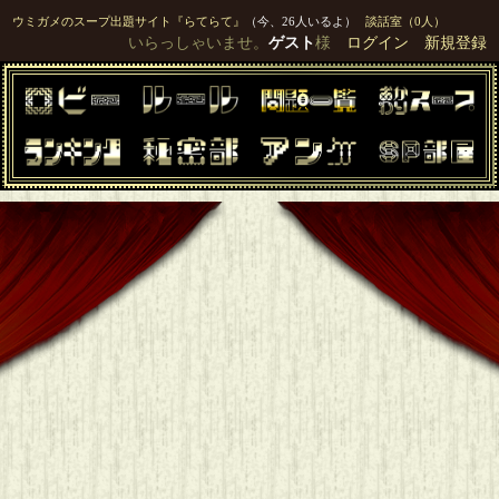
ウミガメのスープ出題サイト『らてらて』
（今、26人いるよ）
談話室（0人）
いらっしゃいませ。
ゲスト
様
ログイン
新規登録