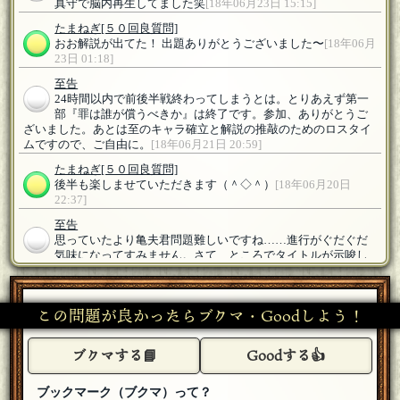
真守で脳内再生してました笑
[18年06月23日 15:15]
たまねぎ
[５０回良質問]
おお解説が出てた！ 出題ありがとうございました〜
[18年06月
23日 01:18]
至告
24時間以内で前後半戦終わってしまうとは。とりあえず第一
部『罪は誰が償うべきか』は終了です。参加、ありがとうご
ざいました。あとは至のキャラ確立と解説の推敲のためのロスタイ
ムですので、ご自由に。
[18年06月21日 20:59]
たまねぎ
[５０回良質問]
後半も楽しませていただきます（＾◇＾）
[18年06月20日
22:37]
至告
思っていたより亀夫君問題難しいですね……進行がぐだぐだ
気味になってすみません。さて、ところでタイトルが示唆し
ているのは何なんでしょうね？後半戦、お手柔らかにお願いしま
す。
[18年06月20日 22:31]
この問題が良かったらブクマ・Goodしよう！
ベル
参加します！
[18年06月19日 23:45]
ブクマする📘
Goodする👍
エリム
[１００回良質問]
参加します
[18年06月19日 23:43]
ブックマーク（ブクマ）って？