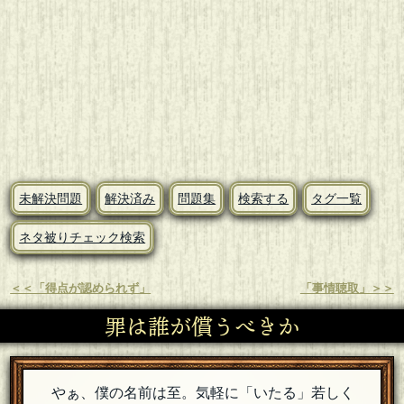
未解決問題
解決済み
問題集
検索する
タグ一覧
ネタ被りチェック検索
＜＜「得点が認められず」
「事情聴取」＞＞
罪は誰が償うべきか
やぁ、僕の名前は至。気軽に「いたる」若しく