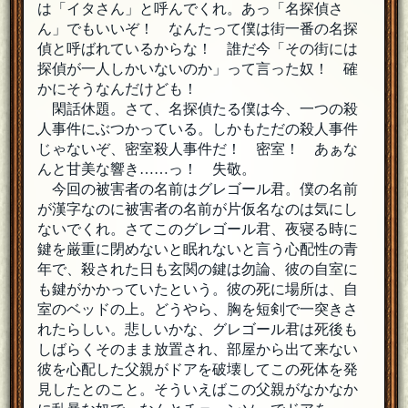
は「イタさん」と呼んでくれ。あっ「名探偵さ
ん」でもいいぞ！ なんたって僕は街一番の名探
偵と呼ばれているからな！ 誰だ今「その街には
探偵が一人しかいないのか」って言った奴！ 確
かにそうなんだけども！
閑話休題。さて、名探偵たる僕は今、一つの殺
人事件にぶつかっている。しかもただの殺人事件
じゃないぞ、密室殺人事件だ！ 密室！ あぁな
んと甘美な響き……っ！ 失敬。
今回の被害者の名前はグレゴール君。僕の名前
が漢字なのに被害者の名前が片仮名なのは気にし
ないでくれ。さてこのグレゴール君、夜寝る時に
鍵を厳重に閉めないと眠れないと言う心配性の青
年で、殺された日も玄関の鍵は勿論、彼の自室に
も鍵がかかっていたという。彼の死に場所は、自
室のベッドの上。どうやら、胸を短剣で一突きさ
れたらしい。悲しいかな、グレゴール君は死後も
しばらくそのまま放置され、部屋から出て来ない
彼を心配した父親がドアを破壊してこの死体を発
見したとのこと。そういえばこの父親がなかなか