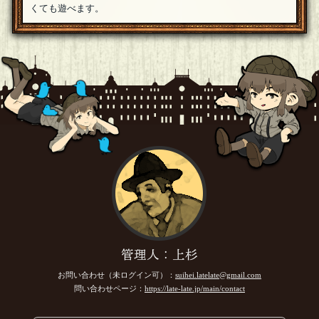
くても遊べます。
管理人：上杉
お問い合わせ（未ログイン可）：
suihei.latelate@gmail.com
問い合わせページ：
https://late-late.jp/main/contact