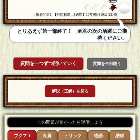
[
至告
]
【亀夫問題】【時間制限：1週間】18年06月19日 22:46
とりあえず第一部終了！ 至君の次の活躍にご期
待ください。
質問を一つずつ開いていく
質問を全部開く
解説（正解）を見る
この問題が良かったら評価しよう
ブクマ
良質
トリック
物語
納得
1