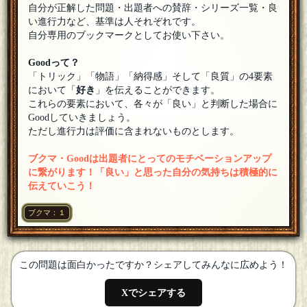
自分が正解した問題・出題者への賛辞・シリーズ一覧・良
矢弓
[１０回良質問]
参加します
[18年06月19日 23:27]
い進行力など、基準は人それぞれです。
自分専用のブックマークとしてお使い下さい。
S@mple
[１０問出題]
参加させていただきます
[18年06月19日 23:02]
Goodって？
「トリック」「物語」「納得感」そして「良質」の4要素
たまねぎ
[５０回良質問]
において「
好き
」を伝えることができます。
面白そう！ 参加します
[18年06月19日 22:56]
これらの要素において、各々が「良い」と判断した場合に
Goodしていきましょう。
イナーシャ
ただし進行力は評価に含まれないものとします。
参加させていただきます。
[18年06月19日 22:54]
ブクマ・Goodは出題者にとってのモチベーションアップ
砂浜ウミガメ
[１０問出題]
に繋がります！「良い」と思った自分の気持ちは積極的に
ちょこっとゆるっと参加します
[18年06月19日 22:54]
伝えていこう！
至告
初めての亀夫君問題！問題も解説も長くなっちゃいましたけ
ブクマ：１
ど、トリック自体は割とゆるっと解けるかと。お手柔らかに
お願いします。
[18年06月19日 22:47]
この問題は面白かったですか？シェアしてみんなに広めよう！
Xでシェアする