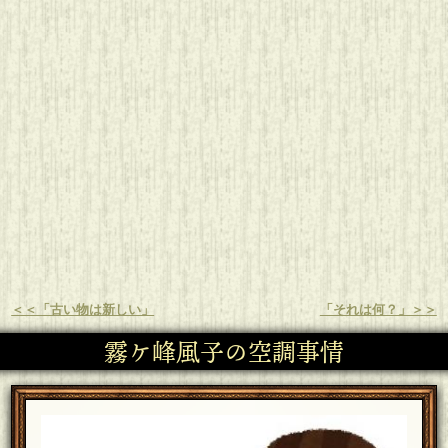
＜＜「古い物は新しい」
「それは何？」＞＞
霧ケ峰風子の空調事情