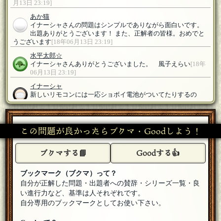
月13日 23:19]
あか猫
イナーシャさんの問題はシンプルでありながら面白いです。
出題ありがとうございます！ また、正解者の皆様。おめでと
うございます
[18年06月13日 23:19]
水平太郎☆
イナーシャさんありがとうございました。 風子えらい
[18年
06月13日 23:19]
イナーシャ
新しいリモコンには一応ショボイ電池がついてたりするの
で、抜くだけでも入れ替えでも正解です。正解の皆さんおめ
でとうございます、皆さん参加ありがとうございました。
[18年06
月13日 23:19]
この問題が良かったらブクマ・Goodしよう！
御種
イナーシャさん出題ありがとうございました！正解の皆さん
おめでとうございます！
ブクマする📘
[18年06月13日 23:19]
Goodする👍
ホルス
ブックマーク（ブクマ）って？
参加します
[18年06月13日 23:13]
自分が正解した問題・出題者への賛辞・シリーズ一覧・良
たらい
い進行力など、基準は人それぞれです。
参加します
[18年06月13日 23:08]
自分専用のブックマークとしてお使い下さい。
オリオン
[☆シンディ]