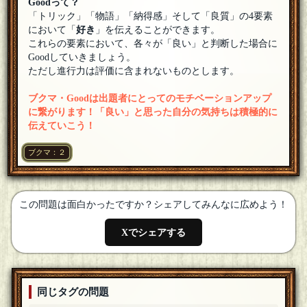
Goodって？
参加します。
[18年06月13日 23:07]
「トリック」「物語」「納得感」そして「良質」の4要素
において「
好き
」を伝えることができます。
水平太郎☆
これらの要素において、各々が「良い」と判断した場合に
参加します
[18年06月13日 23:07]
Goodしていきましょう。
ただし進行力は評価に含まれないものとします。
御種
参加します。
[18年06月13日 23:06]
ブクマ・Goodは出題者にとってのモチベーションアップ
に繋がります！「良い」と思った自分の気持ちは積極的に
あか猫
伝えていこう！
参加しますーん
[18年06月13日 23:05]
イナーシャ
ブクマ：２
皆さん歓迎します、宜しくお願いします。
[18年06月13日
23:05]
この問題は面白かったですか？シェアしてみんなに広めよう！
Xでシェアする
同じタグの問題