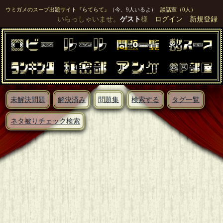
ウミガメのスープ出題サイト『らてらて』
（今、9人いるよ）
談話室（0人）
いらっしゃいませ。
ゲスト
様
ログイン
新規登録
未解決問題
解決済み
問題集
検索する
タグ一覧
ネタ被りチェック検索