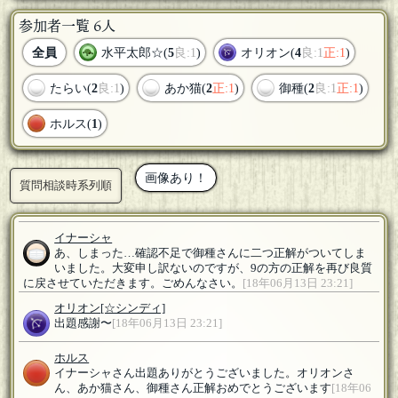
参加者一覧 6人
全員
水平太郎☆(
5
良:1
)
オリオン(
4
良:1
正:1
)
たらい(
2
良:1
)
あか猫(
2
正:1
)
御種(
2
良:1
正:1
)
ホルス(
1
)
画像あり！
質問相談時系列順
イナーシャ
あ、しまった…確認不足で御種さんに二つ正解がついてしま
いました。大変申し訳ないのですが、9の方の正解を再び良質
に戻させていただきます。ごめんなさい。
[18年06月13日 23:21]
オリオン
[☆シンディ]
出題感謝〜
[18年06月13日 23:21]
ホルス
イナーシャさん出題ありがとうございました。オリオンさ
ん、あか猫さん、御種さん正解おめでとうございます
[18年06