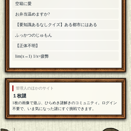
空箱に愛
お弁当温めますか?
【要知識あるなしクイズ】ある都市にはある
ふっかつのじゅもん
【正体不明】
lim(x→1) 1/x=疲弊
管理人のほかのサイト
１枚謎
1枚の画像で遊ぶ、ひらめき謎解きのコミュニティ。ログイン
不要で、いま気になった謎にすぐ挑戦できます。