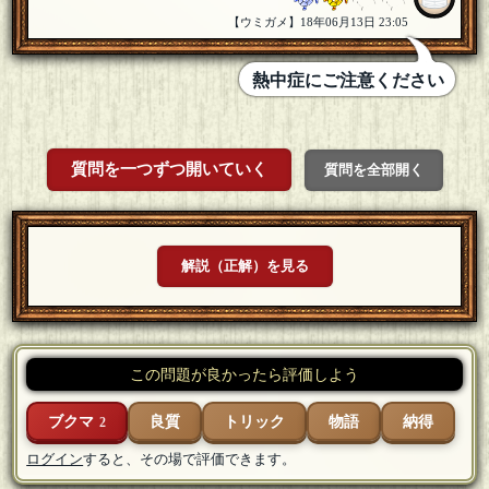
【ウミガメ】18年06月13日 23:05
熱中症にご注意ください
質問を一つずつ開いていく
質問を全部開く
解説（正解）を見る
この問題が良かったら評価しよう
ブクマ
良質
トリック
物語
納得
2
ログイン
すると、その場で評価できます。