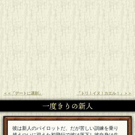
＜＜「デートに遅刻」
「トリ！イヌ！カエル！」＞＞
一度きりの新人
彼は新人のパイロットだ、だが苦しい訓練を乗り
越えついに迎えた初飛行で彼は落下し彼自身は生