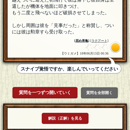
還したが機体を地面に叩きつけ、
もう二度と飛べないほど破損させてしまった。
しかし周囲は彼を「見事だった」と称賛し、つい
には彼は勲章すら受け取った。
[
屈め果亀
]
[ラテアート]
【ウミガメ】18年06月13日 00:36
スナイプ覚悟ですか、楽しんでいってください
質問を一つずつ開いていく
質問を全部開く
解説（正解）を見る