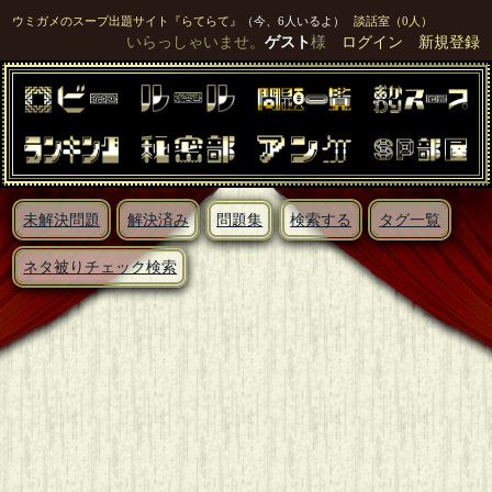
ウミガメのスープ出題サイト『らてらて』
（今、6人いるよ）
談話室（0人）
いらっしゃいませ。
ゲスト
様
ログイン
新規登録
未解決問題
解決済み
問題集
検索する
タグ一覧
ネタ被りチェック検索