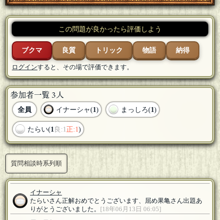
この問題が良かったら評価しよう
ブクマ
良質
トリック
物語
納得
ログイン
すると、その場で評価できます。
参加者一覧 3人
全員
イナーシャ(
1
)
まっしろ(
1
)
たらい(
1
良:1
正:1
)
質問相談時系列順
イナーシャ
たらいさん正解おめでとうございます、屈め果亀さん出題あ
りがとうございました。
[18年06月13日 06:05]