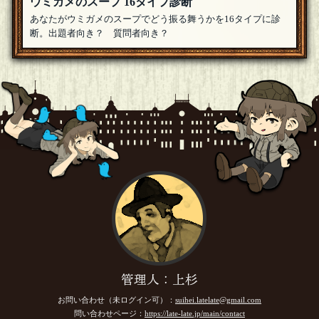
ウミガメのスープ 16タイプ診断
あなたがウミガメのスープでどう振る舞うかを16タイプに診
断。出題者向き？ 質問者向き？
管理人：上杉
お問い合わせ（未ログイン可）：
suihei.latelate@gmail.com
問い合わせページ：
https://late-late.jp/main/contact