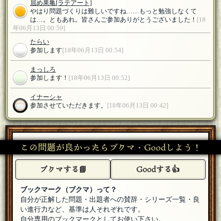
屈め果亀
[ラテアート]
やはり問題づくりは難しいですね……もっと勉強しなくて
は…。ともあれ。皆さんご参加ありがとうございました！
[18
年06月13日 00:59]
たらい
参加します
[18年06月13日 00:54]
まっしろ
参加します！
[18年06月13日 00:52]
イナーシャ
参加させていただきます。
[18年06月13日 00:42]
この問題が良かったらブクマ・Goodしよう！
ブクマする📘
Goodする👍
ブックマーク（ブクマ）って？
自分が正解した問題・出題者への賛辞・シリーズ一覧・良
い進行力など、基準は人それぞれです。
自分専用のブックマークとしてお使い下さい。